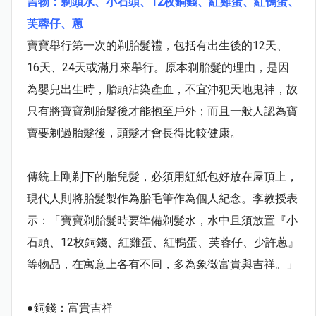
吉物：剃頭水、小石頭、
12
枚銅錢、紅雞蛋、紅鴨蛋、
芙蓉仔、蔥
寶寶舉行第一次的剃胎髮禮，包括有出生後的
12
天、
16
天、
24
天或滿月來舉行。原本剃胎髮的理由，是因
為嬰兒出生時，胎頭沾染產血，不宜沖犯天地鬼神，故
只有將寶寶剃胎髮後才能抱至戶外；而且一般人認為寶
寶要剃過胎髮後，頭髮才會長得比較健康。
傳統上剛剃下的胎兒髮，必須用紅紙包好放在屋頂上，
現代人則將胎髮製作為胎毛筆作為個人紀念。李教授表
示：「寶寶剃胎髮時要準備剃髮水，水中且須放置『小
石頭、
12
枚銅錢、紅雞蛋、紅鴨蛋、芙蓉仔、少許蔥』
等物品，在寓意上各有不同，多為象徵富貴與吉祥。」
●銅錢：富貴吉祥