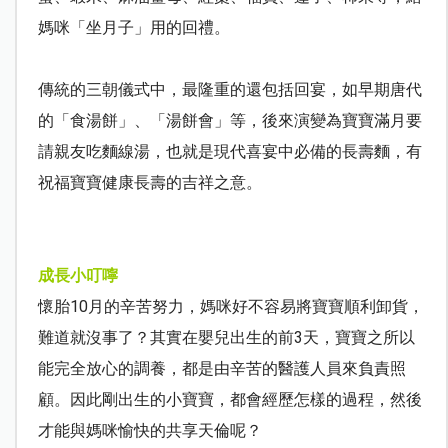
媽咪「坐月子」用的回禮。
傳統的三朝儀式中，最隆重的還包括回宴，如早期唐代
的「食湯餅」、「湯餅會」等，後來演變為寶寶滿月要
請親友吃麵線湯，也就是現代喜宴中必備的長壽麵，有
祝福寶寶健康長壽的吉祥之意。
成長小叮嚀
懷胎
10
月的辛苦努力，媽咪好不容易將寶寶順利卸貨，
難道就沒事了？其實在嬰兒出生的前
3
天，寶寶之所以
能完全放心的調養，都是由辛苦的醫護人員來負責照
顧。因此剛出生的小寶寶，都會經歷怎樣的過程，然後
才能與媽咪愉快的共享天倫呢？