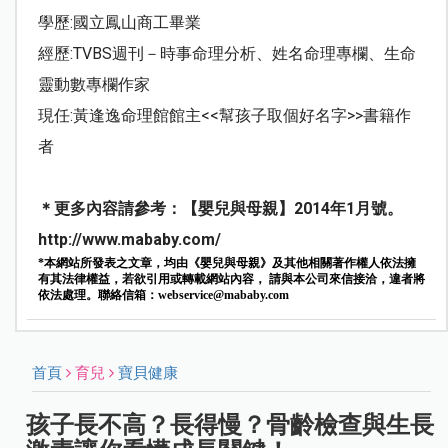
學歷
:
國立鳳山商工畢業
經歷
:TVBS
週刊－時事命理分析、姓名命理專欄、生命
靈動數專欄作家
現任
:
黃逢逸命理館館主
<<
幫孩子取個好名字
>>
書籍作
者
＊更多內容請參考：【嬰兒與母親】
2014
年
1
月號。
http://www.mababy.com/
*本網站所發表之文章，均由《嬰兒與母親》及其他相關著作權人依法擁
有其法律權益，若欲引用或轉載網站內容， 請與本公司來信接洽，違者將
依法處理。聯絡信箱：
webservice@mababy.com
首頁
育兒
寶貝健康
孩子長不高？長得慢？骨齡檢查與生長