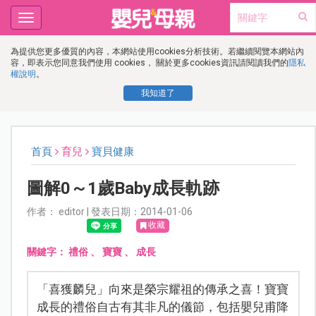
Toggle
navigation
為提供您更多優質的內容，本網站使用cookies分析技術。若繼續閱覽本網站內
容，即表示您同意我們使用 cookies， 關於更多cookies資訊請閱讀我們的
隱私
權說明
。
我知道了
首頁
育兒
寶貝健康
圖解0～1歲Baby成長軌跡
作者： editor | 發表日期：2014-01-06
收藏
關鍵字：
禮俗
、
寶寶
、
成長
「喜獲麟兒」向來是榮宗耀祖的傳承之喜！寶寶
成長的禮俗自古有其非凡的儀節，包括嬰兒甫降