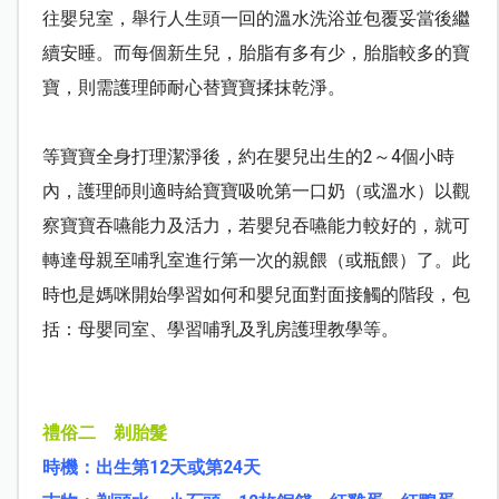
往嬰兒室，舉行人生頭一回的溫水洗浴並包覆妥當後繼
續安睡。而每個新生兒，胎脂有多有少，胎脂較多的寶
寶，則需護理師耐心替寶寶揉抹乾淨。
等寶寶全身打理潔淨後，約在嬰兒出生的
2
～
4
個小時
內，護理師則適時給寶寶吸吮第一口奶（或溫水）以觀
察寶寶吞嚥能力及活力，若嬰兒吞嚥能力較好的，就可
轉達母親至哺乳室進行第一次的親餵（或瓶餵）了。此
時也是媽咪開始學習如何和嬰兒面對面接觸的階段，包
括：母嬰同室、學習哺乳及乳房護理教學等。
禮俗二 剃胎髮
時機：出生第
12
天或第
24
天