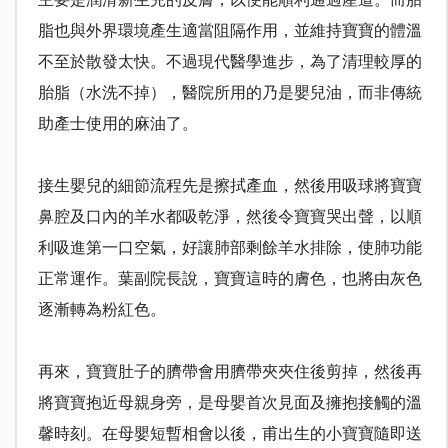
脂也與外界環境產生適當阻隔作用，並維持寶寶的體溫
不至於散發太快。不過現代醫學進步，為了清理較厚的
胎脂（水洗不掉），醫院所用的乃是嬰兒油，而非傳統
助產士使用的麻油了。
接生嬰兒的細節流程先是擦拭產血，然後用吸球將寶寶
鼻腔及口內的羊水都吸乾淨，然後令寶寶哭出聲，以順
利吸進第一口空氣，好讓肺部剩餘羊水排除，使肺功能
正常運作。葉副院長說，寶寶這時的膚色，也將由灰色
逐漸轉為粉紅色。
再來，寶寶肚子的臍帶會用臍帶夾夾住後剪掉，然後再
將寶寶抱近母親身旁，是母嬰首次見面及擁抱接觸的溫
馨時刻。在母嬰短暫相會以後，甫出生的小寶寶隨即送