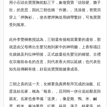
用小石頭在寶寶胸前點三下，象徵寶寶「頭殼硬、膽子
壯」的意思，因此三朝也稱「作膽」。洗澡後，替寶貝
穿上「押胸衫」，使衣襟押胸並用綁帶繫好，可免寶寶
受到風寒。
此外李豐楙教授認為，三朝還有個相當重要的遺俗，那
就是由父母將出生嬰兒抱到家中的神明廳，上香祭禱註
生娘娘及列位神明後，正式啟稟祖先嬰兒的稱號。古禮
在宗廟前命名的含意，則代表香火得以延續；也代表告
知先祖傳嗣有後，好庇佑寶寶能健康成長。
三朝之喜的這一天，女婿要負責將祭拜完成的油飯、紅
蛋送給岳家，稱為「報喜」，且同時一併分送給鄰居與
親友。岳家也會準備「送庚」，像是雞、鴨、米、鹹
蛋、蝦米、麻油薑母、紅棗、福員、蓮子、柿果等，給