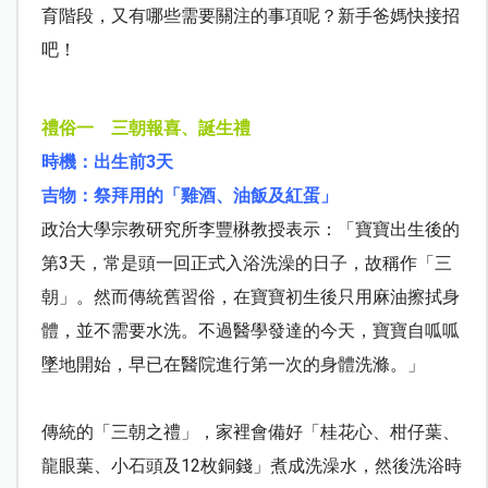
育階段，又有哪些需要關注的事項呢？新手爸媽快接招
吧！
禮俗一 三朝報喜、誕生禮
時機：出生前
3
天
吉物：祭拜用的「雞酒、油飯及紅蛋」
政治大學宗教研究所李豐楙教授表示：「寶寶出生後的
第
3
天，常是頭一回正式入浴洗澡的日子，故稱作「三
朝」。然而傳統舊習俗，在寶寶初生後只用麻油擦拭身
體，並不需要水洗。不過醫學發達的今天，寶寶自呱呱
墜地開始，早已在醫院進行第一次的身體洗滌。」
傳統的「三朝之禮」，家裡會備好「桂花心、柑仔葉、
龍眼葉、小石頭及
12
枚銅錢」煮成洗澡水，然後洗浴時