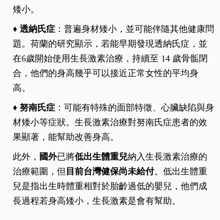
矮小。
♦ 透納氏症
：普遍身材矮小，並可能伴隨其他健康問
題。荷蘭的研究顯示，若能早期發現透納氏症，並
在6歲開始使用生長激素治療，持續至 14 歲骨骺閉
合，他們的身高幾乎可以接近正常女性的平均身
高。
♦ 努南氏症
：可能有特殊的面部特徵、心臟缺陷與身
材矮小等症狀。生長激素治療對努南氏症患者的效
果顯著，能幫助改善身高。
此外，
國外
已將
低出生體重兒
納入生長激素治療的
治療範圍，但
目前台灣健保尚未給付
。低出生體重
兒是指出生時體重相對於胎齡過低的嬰兒，他們成
長過程若身高矮小，生長激素是會有幫助。