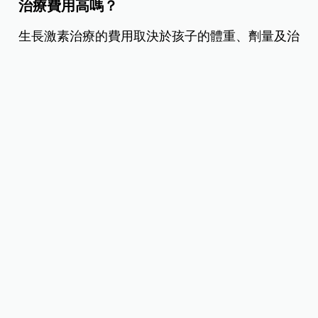
治療費用高嗎？
生長激素治療的費用取決於孩子的體重、劑量及治
療方案。以30公斤的孩子為例，每月花費約 1.5 萬
到 1.8 萬。治療過程中，醫師會根據孩子對生長激
素的反應調整劑量，同時透過類胰島素生長因子
（IGF-1）的數值進行監控，確保治療效果與安全
性。
治療劑量分為三種：依每星期每公斤分為低劑量
（0.7 IU）、中劑量（1.0 IU）和高劑量（1.3
IU）。有些醫師會以中劑量起步，若孩子反應較
慢，可能需要調整至高劑量。然而，劑量越高，費
用也會增加，甚至可能翻倍。治療的目標是讓 IGF-1
水平維持在安全範圍內，而不是一味追求高劑量。
延伸閱讀：
一年長高幾公分正常？孩子的身高落後