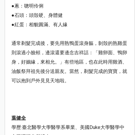
●蔥：聰明伶俐
●石頭：頭殼硬、身體健
●紅蛋：相貌圓滿、有人緣
通常剃髮完成後，要先用熟鴨蛋滾身軀，剝殼的熟雞蛋
則滾過小臉頰，邊滾還要邊念吉祥話：「雞卵面、鴨卵
身，好姻緣，來相允。」有些地區，也在此時用雞酒、
油飯祭拜祖先後分送親友。當然，剃髮完成的寶寶，就
可以抱到戶外見見天地啦。
葉健全
學歷
:
臺北醫學大學醫學系畢業、美國
Duke
大學醫學中