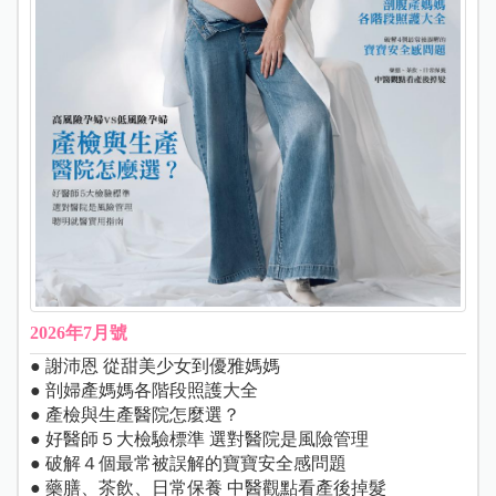
2026年7月號
● 謝沛恩 從甜美少女到優雅媽媽
● 剖婦產媽媽各階段照護大全
● 產檢與生產醫院怎麼選？
● 好醫師５大檢驗標準 選對醫院是風險管理
● 破解４個最常被誤解的寶寶安全感問題
● 藥膳、茶飲、日常保養 中醫觀點看產後掉髮