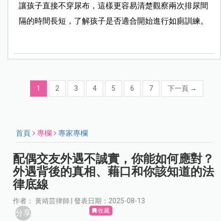
讓孩子直接不穿尿布，這樣更容易清楚觀察兩次排尿間
隔的時間長短，了解孩子是否適合開始進行如廁訓練。
1
2
3
4
5
6
7
下一頁
→
首頁
專欄
專家專欄
配偶交友外遇不誠實，你能如何應對？
外遇背後的真相、藉口和你該知道的法
律底線
作者： 黃靖芸律師 | 發表日期：2025-08-13
收藏
分享