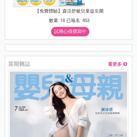
【免費體驗】森活舒敏兒童益生菌
數量: 10 已報名: 453
試用心得撰寫中
當期雜誌
看更多