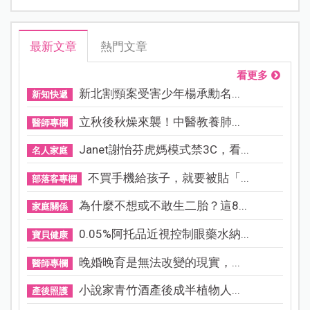
最新文章
熱門文章
看更多
新北割頸案受害少年楊承勳名...
新知快遞
立秋後秋燥來襲！中醫教養肺...
醫師專欄
Janet謝怡芬虎媽模式禁3C，看...
名人家庭
不買手機給孩子，就要被貼「...
部落客專欄
為什麼不想或不敢生二胎？這8...
家庭關係
0.05%阿托品近視控制眼藥水納...
寶貝健康
晚婚晚育是無法改變的現實，...
醫師專欄
小說家青竹酒產後成半植物人...
產後照護