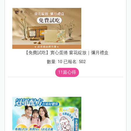
【免費試吃】實心蛋捲 窗花綻放｜彌月禮盒
數量: 10 已報名: 502
11篇心得