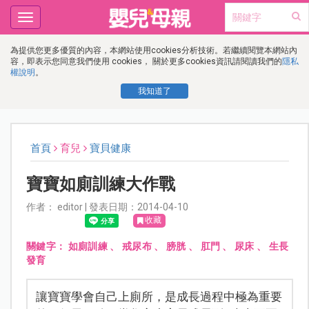
Toggle
navigation
為提供您更多優質的內容，本網站使用cookies分析技術。若繼續閱覽本網站內
容，即表示您同意我們使用 cookies， 關於更多cookies資訊請閱讀我們的
隱私
權說明
。
我知道了
首頁
育兒
寶貝健康
寶寶如廁訓練大作戰
作者： editor | 發表日期：2014-04-10
收藏
關鍵字：
如廁訓練
、
戒尿布
、
膀胱
、
肛門
、
尿床
、
生長
發育
讓寶寶學會自己上廁所，是成長過程中極為重要