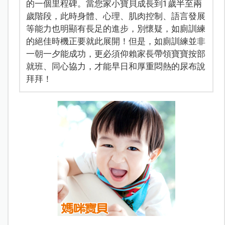
的一個里程碑。當您家小寶貝成長到1歲半至兩
歲階段，此時身體、心理、肌肉控制、語言發展
等能力也明顯有長足的進步，別懷疑，如廁訓練
的絕佳時機正要就此展開！但是，如廁訓練並非
一朝一夕能成功，更必須仰賴家長帶領寶寶按部
就班、同心協力，才能早日和厚重悶熱的尿布說
拜拜！