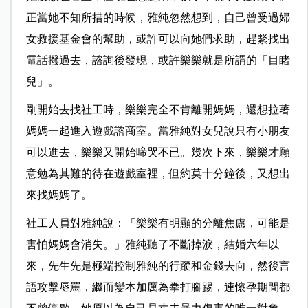
正當她不知所措的時候，雅純忽然想到，自己曾受過婦
女救援基金會的幫助，或許可以向她們求助，趕緊找出
電話撥過去，諮詢後發現，或許樂樂就是所謂的「目睹
兒」。
剛開始去找社工時，樂樂完全不肯離開媽媽，還想拉著
媽媽一起進入遊戲諮商室。當雅純對女兒說只有小朋友
可以進去，樂樂又開始啼哭不已。幾次下來，樂樂才願
意勉為其難的待在遊戲室裡，但約莫十分鐘後，又想出
來找媽媽了。
社工人員對雅純說：「樂樂有明顯的分離焦慮，可能是
害怕媽媽會消失。」雅純聽了不斷掉淚，結婚六年以
來，先生先是極端控制雅純的行蹤和金錢去向，然後言
語攻擊辱罵，繼而變本加厲為拳打腳踢，連懷孕期間都