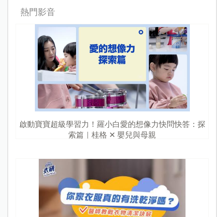
熱門影音
啟動寶寶超級學習力！羅小白愛的想像力快問快答：探
索篇｜桂格 ✕ 嬰兒與母親