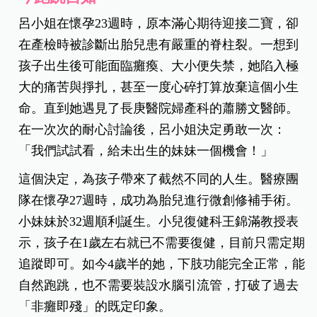
呂小姐在懷孕23週時，原本滿心期待迎接二寶，卻
在產檢時被診斷出胎兒患有嚴重的脊柱裂。一想到
孩子出生後可能面臨癱瘓、大小便失禁，她陷入極
大的痛苦與掙扎，甚至一度心碎打算放棄這個小生
命。直到她遇見了長庚醫院婦產科的蕭勝文醫師。
在一次次的耐心討論後，呂小姐決定勇敢一次：
「我們試試看，給未出生的妹妹一個機會！」
這個決定，為孩子帶來了截然不同的人生。醫療團
隊在懷孕27週時，成功為胎兒進行微創修補手術。
小妹妹於32週順利誕生。小兒復健科王錦滿教授表
示，孩子在1歲左右就已不需要復健，目前只需定期
追蹤即可。如今4歲半的她，下肢功能完全正常，能
自然跑跳，也不需要裝設水腦引流管，打破了過去
「非癱即殘」的既定印象。