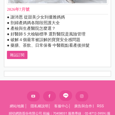
2026年7月號
● 謝沛恩 從甜美少女到優雅媽媽
● 剖婦產媽媽各階段照護大全
● 產檢與生產醫院怎麼選？
● 好醫師５大檢驗標準 選對醫院是風險管理
● 破解４個最常被誤解的寶寶安全感問題
● 藥膳、茶飲、日常保養 中醫觀點看產後掉髮
雜誌訂閱
網站地圖
│
隱私權說明
│
客服中心
│
廣告與合作
|
RSS
婦幼網路股份有限公司 統編：70458331 服務專線：02-8712-5959 | 服