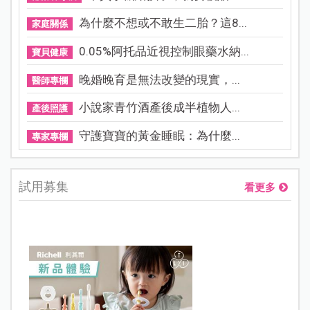
為什麼不想或不敢生二胎？這8...
家庭關係
0.05%阿托品近視控制眼藥水納...
寶貝健康
晚婚晚育是無法改變的現實，...
醫師專欄
小說家青竹酒產後成半植物人...
產後照護
守護寶寶的黃金睡眠：為什麼...
專家專欄
試用募集
看更多