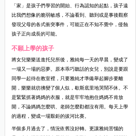
「家」是孩子們學習的開始、行為認知的起點，孩子遠
比我們想像的脆弱敏感，不論看到、聽到或是事後觀察
發現父母的各式衝突事件，可能正在不知不覺中，侵蝕
孩子正向成長的可能。
不願上學的孩子
將女兒樂樂送進托兒所後，雅純每一天的早晨，變成了
一場又一場的惡夢。原本乖巧聽話的女兒，別說是要跟
同學一起待在教室裡，只要雅純才準備舉起腳步要離
開，樂樂就彷彿變了個人似，歇斯底里地哭鬧不休。不
是緊緊抓著媽媽的衣服，就是牢牢地抱住媽媽不肯放
開，不論媽媽怎麼哄、老師怎麼勸都沒有用。每天上學
的過程，變成一場艱鉅的拔河比賽。
半個多月過去了，情況依舊沒好轉。更讓雅純苦惱的