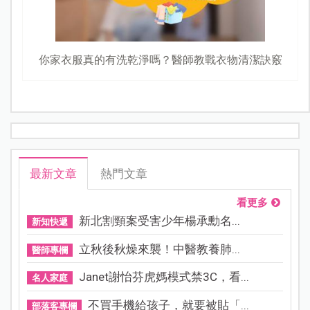
你家衣服真的有洗乾淨嗎？醫師教戰衣物清潔訣竅
最新文章
熱門文章
看更多
新北割頸案受害少年楊承勳名...
新知快遞
立秋後秋燥來襲！中醫教養肺...
醫師專欄
Janet謝怡芬虎媽模式禁3C，看...
名人家庭
不買手機給孩子，就要被貼「...
部落客專欄