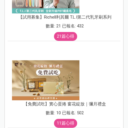
【試用募集】Richell利其爾 T.L.I第二代乳牙刷系列
數量: 21 已報名: 432
21篇心得
【免費試吃】實心蛋捲 窗花綻放｜彌月禮盒
數量: 10 已報名: 502
11篇心得