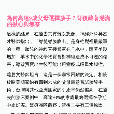
為何高達9
成父母選擇放手？背後藏著滿滿
的揪心與無奈
這樣的結果，在過去其實難以想像。神經外科吳杰
才醫師指出，「脊髓脊膜膨出」是脊柱裂裡最嚴重
的一種。胎兒的神經直接暴露在羊水中，隨著孕期
增加，羊水中的化學物質會對神經造成不可逆的傷
害，導致寶寶出生後可能出現癱瘓或嚴重水腦症。
蕭勝文醫師坦言，這是一個非常困難的決定。相較
於歐美國家約有四到六成的父母願意嘗試胎兒手
術，台灣與其他亞洲國家的引產率仍然偏高。在過
去的臨床案例中，高達93%的家庭最終選擇在孕期
中止妊娠。醫療團隊觀察，背後主要有三個原因：