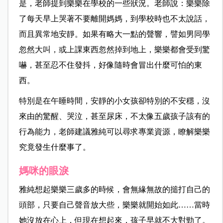
是，老師提到樂樂在學校的一些狀況。老師說：樂樂除
了每天早上哭著不要離開媽媽，到學校時也不太說話，
而且異常地安靜。如果有略大一點的聲響，譬如男同學
忽然大叫，或上課東西忽然掉到地上，樂樂都會受到驚
嚇，甚至忍不住發抖，好像隨時會冒出什麼可怕的東
西。
特別是在午睡時間，安靜的小女孩卻特別的不安穩，沒
來由的驚醒、哭泣，甚至尿床，不太像五歲孩子該有的
行為能力，老師建議雅純可以尋求專業資源，瞭解樂樂
究竟發生什麼事了。
媽咪的眼淚
雅純想起樂樂三歲多的時候，會無緣無故的搥打自己的
頭部，只要自己聲音放大些，樂樂就開始如此……當時
她沒放在心上，但現在想起來，孩子早就不大對勁了。