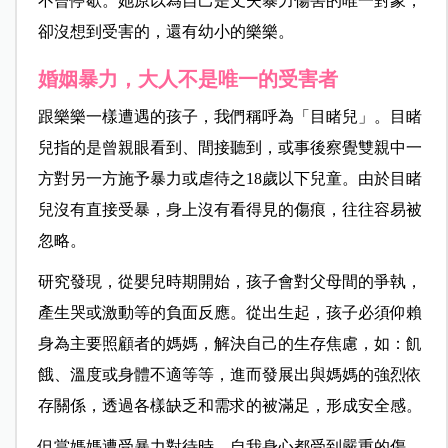
不曾停歇。她原以為自己是丈夫暴力傷害的唯一對象，
卻沒想到受害的，還有幼小的樂樂。
婚姻暴力，大人不是唯一的受害者
跟樂樂一樣遭遇的孩子，我們稱呼為「目睹兒」。目睹
兒指的是曾親眼看到、間接聽到，或事後察覺雙親中一
方對另一方施予暴力或虐待之18歲以下兒童。由於目睹
兒沒有直接受暴，身上沒有看得見的傷痕，往往容易被
忽略。
研究發現，從嬰兒時期開始，孩子會對父母間的爭執，
產生哭或激動等的負面反應。從出生起，孩子必須仰賴
身為主要照顧者的媽媽，解決自己的生存焦慮，如：飢
餓、溫度或身體不適等等，進而發展出與媽媽的強烈依
存關係，透過各樣缺乏和需求的被滿足，形成安全感。
但當媽媽遭受暴力對待時，自我身心都受到嚴重的傷