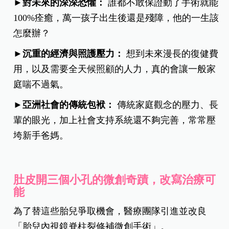
►對未來的深深恐懼：
誰都不敢保證動了手術就能
100%痊癒，萬一孩子出生後還是殘障，他的一生該
怎麼辦？
►沉重的經濟與照護壓力：
想到未來漫長的復健費
用，以及需要全天候照顧的人力，真的會讓一般家
庭喘不過氣。
►亞洲社會的傳統包袱：
傳統家庭觀念的壓力、長
輩的眼光，加上社會支持系統還不夠完善，常常壓
垮新手爸媽。
肚皮開三個小孔的微創奇蹟，改寫治療可
能
為了替這些胎兒爭取機會，醫療團隊引進並改良
「胎兒內視鏡脊柱裂修補微創手術」。