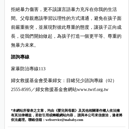
拒絕暴力傷害，更不該讓言語暴力充斥在你我的生活
間。父母親應該學習以理性的方式溝通，避免在孩子面
前嚴重衝突，並展現對彼此尊重的態度，讓孩子正向成
長，從我們開始做起，為孩子打造一個更平等、尊重的
無暴力未來。
諮詢專線
家暴防治專線113
婦女救援基金會受暴婦女：目睹兒少諮詢專線（02）
2555-8595／婦女救援基金會網站www.twrf.org.tw
*本網站所發表之文章，均由《嬰兒與母親》及其他相關著作權人依法擁
有其法律權益，若欲引用或轉載網站內容， 請與本公司來信接洽，違者將
依法處理。聯絡信箱：
webservice@mababy.com