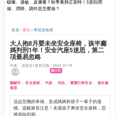
咳嗽、過敏、皮膚癢？秋季養肺正當時！3原則潤
燥、潤肺、調作息怎麼做？
首頁
育兒
學習當爸媽
大人抱8月嬰未坐安全座椅，孩半癱
媽判刑1年！安全汽座5迷思，第二
項最易忽略
作者： 游資芸 | 發表日期：2024-10-18
收藏
分享
關鍵字：
安全座椅
、
汽座
、
判決
、
寶寶行車安全
、
過失傷
害罪
這起悲慟的車禍，造成媽媽和孩子一輩子的遺
憾。提醒家長注意！未讓孩子乘坐安全座椅，恐
將面臨刑期。