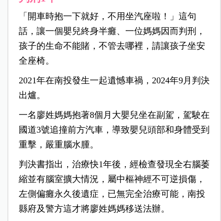
「開車時抱一下就好，不用坐汽座啦！」這句
話，讓一個嬰兒終身半癱、一位媽媽因而判刑，
孩子的生命不能賭，不管去哪裡，請讓孩子坐安
全座椅。
2021年在南投發生一起遺憾車禍，2024年9月判決
出爐。
一名廖姓媽媽抱著8個月大嬰兒坐在副駕，駕駛在
國道3號追撞前方汽車，導致嬰兒頭部和身體受到
重擊，嚴重腦水腫。
判決書指出，治療快1年後，經檢查發現全右腦萎
縮並有腦室擴大情況，屬中樞神經不可逆損傷，
左側偏癱永久後遺症，已無完全治療可能，南投
縣府及警方這才將廖姓媽媽移送法辦。