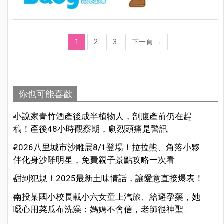
1
2
3
下一頁
→
你也可能喜歡
小說家青竹酒產後成半植物人，剖腹產前仍在趕
稿！產後48小時觀察期，劇烈頭痛是警訊
2026八里城市沙雕展8/1登場！拉拉熊、角落小夥
伴化身沙雕明星，免費親子景點攻略一次看
甜到犯規！2025最新土味情話，讓愛意直接爆表！
南投某國小校長載小六女童上汽旅、給避孕藥，她
噁心用菜瓜布洗澡：媽媽不會信，老師很神聖…