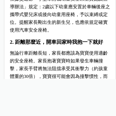
導辦法」規定：2歲以下幼童應安置於車輛後座之
攜帶式嬰兒床或後向幼童用座椅，予以束縛或定
位。提醒家長剛出生的新生兒，也應依規定確實
使用汽車安全座椅。
2. 距離那麼近，開車回家時我抱一下就好
無論行車距離長短，家長都應該為寶寶使用適齡
的安全座椅。家長抱著寶寶時如果發生車輛撞
擊，家長手臂將無法阻擋承受其衝擊力（約孩童
體重的30倍），寶寶很可能會因為撞擊慣性，而
被拋出車外。
3. 坐安全座椅就會哭鬧，只好在車上抱著安
撫
家長應以安全為第一考量，不可以因為寶寶哭鬧