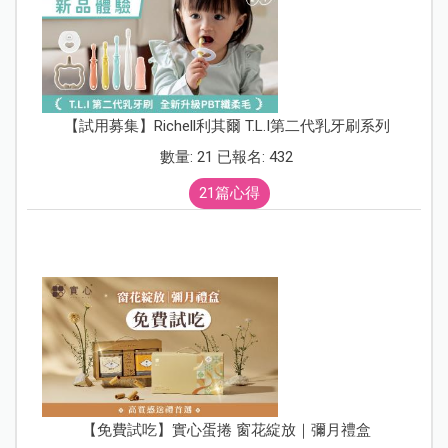
【試用募集】Richell利其爾 T.L.I第二代乳牙刷系列
數量: 21 已報名: 432
21篇心得
【免費試吃】實心蛋捲 窗花綻放｜彌月禮盒