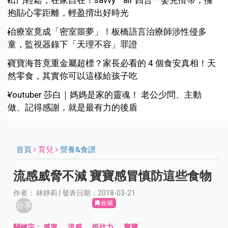
出門輕鬆，在家自在！savvy™ air 四合一嬰兒揹帶，擁
抱貼心零距離，輕盈揹出好時光
治療室竟成「密室噩夢」！板橋語言治療師涉性侵多
童，監視器錄下「天理不容」罪證
寶寶海苔竟重金屬超標？家長必看的 4 個食安真相！天
然零食，其實你可以這樣給孩子吃
Youtuber 莎白｜媽媽是家的靈魂！ 老公少問、主動
做、記得感謝，就是最有力的後盾
首頁
育兒
營養&食譜
流感威脅不減 寶寶感冒慎防這些食物
作者： 林靜莉 | 發表日期：2018-03-21
收藏
分享
關鍵字：
感冒
、
流感
、
抵抗力
、
寶寶