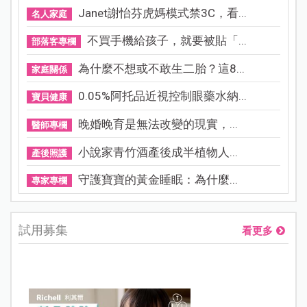
Janet謝怡芬虎媽模式禁3C，看...
名人家庭
不買手機給孩子，就要被貼「...
部落客專欄
為什麼不想或不敢生二胎？這8...
家庭關係
0.05%阿托品近視控制眼藥水納...
寶貝健康
晚婚晚育是無法改變的現實，...
醫師專欄
小說家青竹酒產後成半植物人...
產後照護
守護寶寶的黃金睡眠：為什麼...
專家專欄
試用募集
看更多