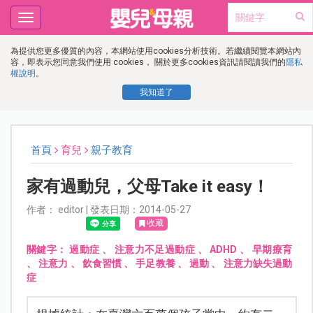
Toggle
navigation
為提供您更多優質的內容，本網站使用cookies分析技術。若繼續閱覽本網站內
容，即表示您同意我們使用 cookies， 關於更多cookies資訊請閱讀我們的
隱私
權說明
。
我知道了
首頁
育兒
親子教育
家有過動兒，父母Take it easy！
作者： editor | 發表日期：2014-05-27
收藏
關鍵字：
過動症
、
注意力不足過動症
、
ADHD
、
早期療育
、
注意力
、
飲食習慣
、
手足教養
、
過動
、
注意力缺失過動
症