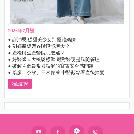
2026年7月號
● 謝沛恩 從甜美少女到優雅媽媽
● 剖婦產媽媽各階段照護大全
● 產檢與生產醫院怎麼選？
● 好醫師５大檢驗標準 選對醫院是風險管理
● 破解４個最常被誤解的寶寶安全感問題
● 藥膳、茶飲、日常保養 中醫觀點看產後掉髮
雜誌訂閱