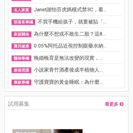
Janet謝怡芬虎媽模式禁3C，看...
名人家庭
不買手機給孩子，就要被貼「...
部落客專欄
為什麼不想或不敢生二胎？這8...
家庭關係
0.05%阿托品近視控制眼藥水納...
寶貝健康
晚婚晚育是無法改變的現實，...
醫師專欄
小說家青竹酒產後成半植物人...
產後照護
守護寶寶的黃金睡眠：為什麼...
專家專欄
試用募集
看更多