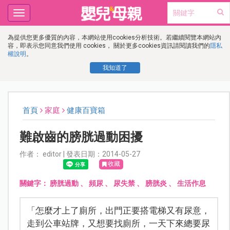
Toggle
navigation
為提供您更多優質的內容，本網站使用cookies分析技術。若繼續閱覽本網站內
容，即表示您同意我們使用 cookies， 關於更多cookies資訊請閱讀我們的
隱私
權說明
。
我知道了
首頁
家庭
健康百寶箱
難啟齒的膀胱過動困擾
作者： editor | 發表日期：2014-05-27
收藏
關鍵字：
膀胱過動
、
頻尿
、
尿失禁
、
膀胱炎
、
生活作息
「怎麼才上了廁所，出門正要搭電梯又有尿意，
走到公車站牌，又想要找廁所，一天下來總要尿