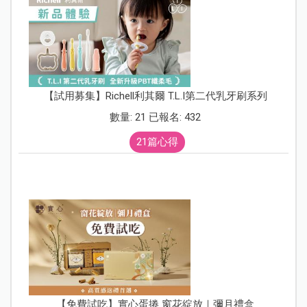
【試用募集】Richell利其爾 T.L.I第二代乳牙刷系列
數量: 21 已報名: 432
21篇心得
【免費試吃】實心蛋捲 窗花綻放｜彌月禮盒