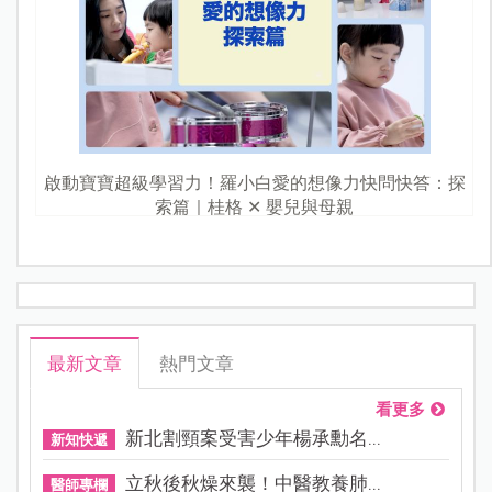
啟動寶寶超級學習力！羅小白愛的想像力快問快答：探
索篇｜桂格 ✕ 嬰兒與母親
最新文章
熱門文章
看更多
新北割頸案受害少年楊承勳名...
新知快遞
立秋後秋燥來襲！中醫教養肺...
醫師專欄