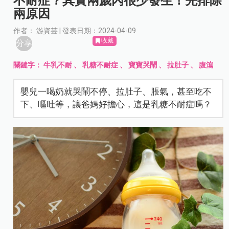
不耐症？其實兩歲內很少發生！先排除
兩原因
作者： 游資芸 | 發表日期：2024-04-09
收藏
分享
關鍵字：
牛乳不耐
、
乳糖不耐症
、
寶寶哭鬧
、
拉肚子
、
腹瀉
嬰兒一喝奶就哭鬧不停、拉肚子、脹氣，甚至吃不
下、嘔吐等，讓爸媽好擔心，這是乳糖不耐症嗎？