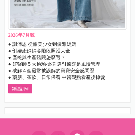
2026年7月號
● 謝沛恩 從甜美少女到優雅媽媽
● 剖婦產媽媽各階段照護大全
● 產檢與生產醫院怎麼選？
● 好醫師５大檢驗標準 選對醫院是風險管理
● 破解４個最常被誤解的寶寶安全感問題
● 藥膳、茶飲、日常保養 中醫觀點看產後掉髮
雜誌訂閱