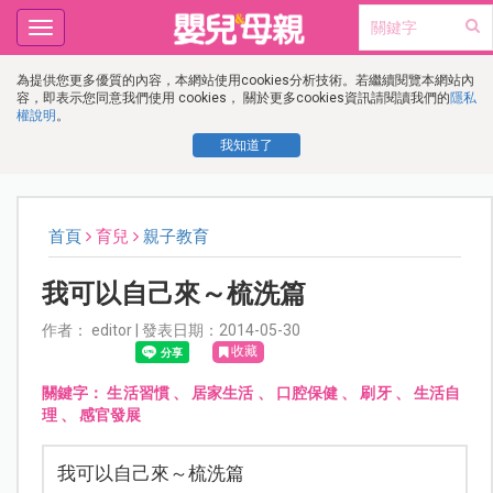
Toggle
navigation
為提供您更多優質的內容，本網站使用cookies分析技術。若繼續閱覽本網站內
容，即表示您同意我們使用 cookies， 關於更多cookies資訊請閱讀我們的
隱私
權說明
。
我知道了
首頁
育兒
親子教育
我可以自己來～梳洗篇
作者： editor | 發表日期：2014-05-30
收藏
關鍵字：
生活習慣
、
居家生活
、
口腔保健
、
刷牙
、
生活自
理
、
感官發展
我可以自己來～梳洗篇