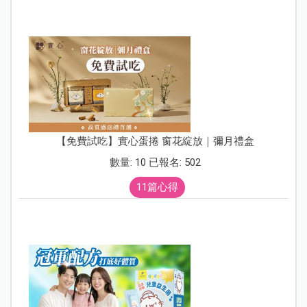
【免費試吃】實心蛋捲 窗花綻放｜彌月禮盒
數量: 10 已報名: 502
11篇心得