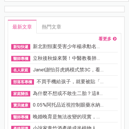
最新文章
熱門文章
看更多
新北割頸案受害少年楊承勳名...
新知快遞
立秋後秋燥來襲！中醫教養肺...
醫師專欄
Janet謝怡芬虎媽模式禁3C，看...
名人家庭
不買手機給孩子，就要被貼「...
部落客專欄
為什麼不想或不敢生二胎？這8...
家庭關係
0.05%阿托品近視控制眼藥水納...
寶貝健康
晚婚晚育是無法改變的現實，...
醫師專欄
小說家青竹酒產後成半植物人...
產後照護