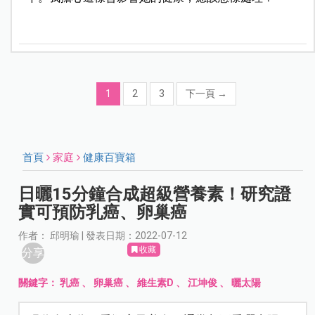
1
2
3
下一頁
→
首頁
家庭
健康百寶箱
日曬15分鐘合成超級營養素！研究證
實可預防乳癌、卵巢癌
作者： 邱明瑜 | 發表日期：2022-07-12
收藏
分享
關鍵字：
乳癌
、
卵巢癌
、
維生素D
、
江坤俊
、
曬太陽