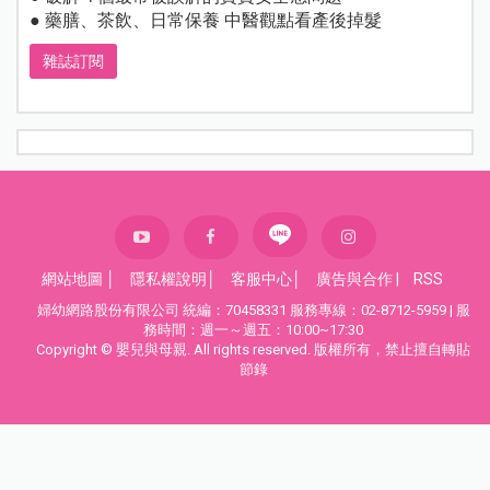
● 藥膳、茶飲、日常保養 中醫觀點看產後掉髮
雜誌訂閱
網站地圖
│
隱私權說明
│
客服中心
│
廣告與合作
|
RSS
婦幼網路股份有限公司 統編：70458331 服務專線：02-8712-5959 | 服
務時間：週一～週五：10:00~17:30
Copyright © 嬰兒與母親. All rights reserved. 版權所有，禁止擅自轉貼
節錄