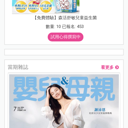
【免費體驗】森活舒敏兒童益生菌
數量: 10 已報名: 453
試用心得撰寫中
當期雜誌
看更多