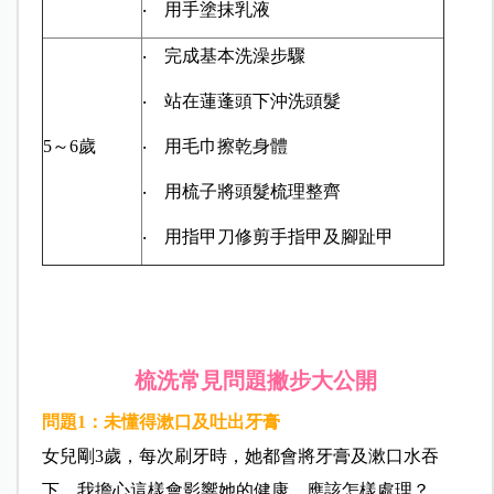
‧ 用手塗抹乳液
‧ 完成基本洗澡步驟
‧ 站在蓮蓬頭下沖洗頭髮
5～6歲
‧ 用毛巾擦乾身體
‧ 用梳子將頭髮梳理整齊
‧ 用指甲刀修剪手指甲及腳趾甲
梳洗常見問題撇步大公開
問題1
：未懂得漱口及吐出牙膏
女兒剛3歲，每次刷牙時，她都會將牙膏及漱口水吞
下。我擔心這樣會影響她的健康，應該怎樣處理？