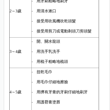
‧ 用牙刷粗略地刷牙
2～3歲
‧ 用清水漱口
‧ 接受用吹風機吹乾頭髮
‧ 接受用剪刀或電動剃頭刀剪頭髮
‧ 開、關水龍頭
3～4歲
‧ 用洗手乳洗手
‧ 用梳子粗略地梳頭
‧ 扭乾毛巾
‧ 用毛巾仔細地擦臉
4～5歲
‧ 用擠有牙膏的牙刷仔細地刷牙
‧ 用護脣膏塗唇