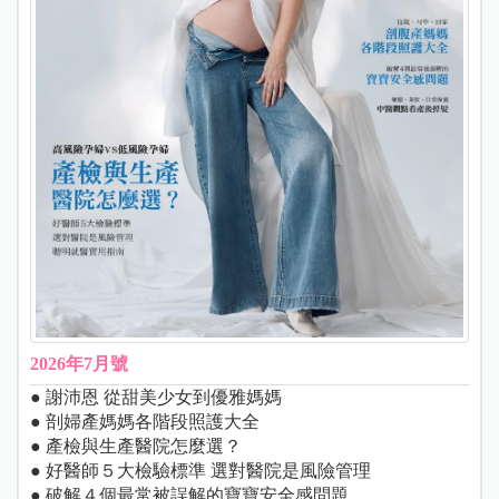
2026年7月號
● 謝沛恩 從甜美少女到優雅媽媽
● 剖婦產媽媽各階段照護大全
● 產檢與生產醫院怎麼選？
● 好醫師５大檢驗標準 選對醫院是風險管理
● 破解４個最常被誤解的寶寶安全感問題