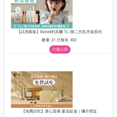
【試用募集】Richell利其爾 T.L.I第二代乳牙刷系列
數量: 21 已報名: 432
21篇心得
【免費試吃】實心蛋捲 窗花綻放｜彌月禮盒