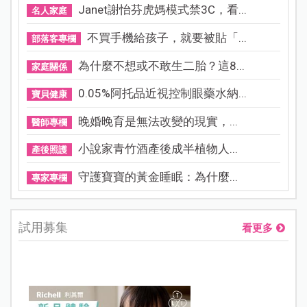
Janet謝怡芬虎媽模式禁3C，看...
名人家庭
不買手機給孩子，就要被貼「...
部落客專欄
為什麼不想或不敢生二胎？這8...
家庭關係
0.05%阿托品近視控制眼藥水納...
寶貝健康
晚婚晚育是無法改變的現實，...
醫師專欄
小說家青竹酒產後成半植物人...
產後照護
守護寶寶的黃金睡眠：為什麼...
專家專欄
試用募集
看更多