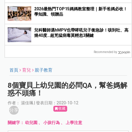
2026最熱門TOP15媽媽教室整理｜新手爸媽必收！
學知識、領贈品
兒科醫師遇hMPV也帶哮吼兒子衝急診！咳到吐、高
燒40度…超兇猛病毒莫輕忽3關鍵
Recommended by
首頁
育兒
親子教育
8個寶貝上幼兒園的必問QA，幫爸媽解
惑不頭痛！
作者： 湯佳珮 | 發表日期：2020-10-12
收藏
分享
關鍵字：
幼兒園
、
小孩行為
、
上學注意