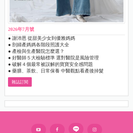
2026年7月號
● 謝沛恩 從甜美少女到優雅媽媽
● 剖婦產媽媽各階段照護大全
● 產檢與生產醫院怎麼選？
● 好醫師５大檢驗標準 選對醫院是風險管理
● 破解４個最常被誤解的寶寶安全感問題
● 藥膳、茶飲、日常保養 中醫觀點看產後掉髮
雜誌訂閱