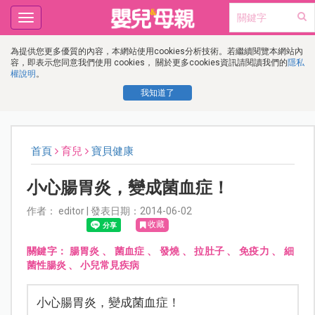
Toggle
navigation
為提供您更多優質的內容，本網站使用cookies分析技術。若繼續閱覽本網站內
容，即表示您同意我們使用 cookies， 關於更多cookies資訊請閱讀我們的
隱私
權說明
。
我知道了
首頁
育兒
寶貝健康
小心腸胃炎，變成菌血症！
作者： editor | 發表日期：2014-06-02
收藏
關鍵字：
腸胃炎
、
菌血症
、
發燒
、
拉肚子
、
免疫力
、
細
菌性腸炎
、
小兒常見疾病
小心腸胃炎，變成菌血症！