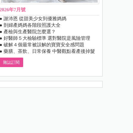
2026年7月號
● 謝沛恩 從甜美少女到優雅媽媽
● 剖婦產媽媽各階段照護大全
● 產檢與生產醫院怎麼選？
● 好醫師５大檢驗標準 選對醫院是風險管理
● 破解４個最常被誤解的寶寶安全感問題
● 藥膳、茶飲、日常保養 中醫觀點看產後掉髮
雜誌訂閱