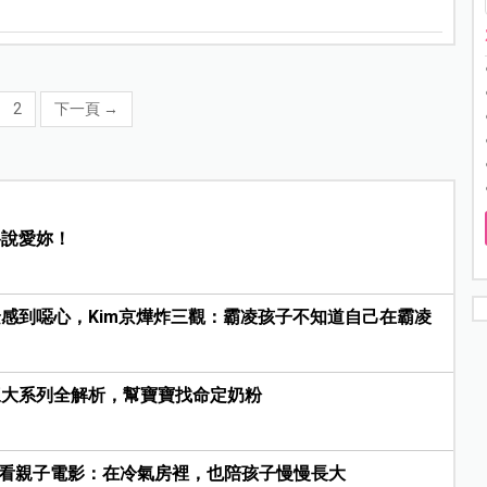
2
下一頁
→
格說愛妳！
感到噁心，Kim京燁炸三觀：霸凌孩子不知道自己在霸凌
三大系列全解析，幫寶寶找命定奶粉
部必看親子電影：在冷氣房裡，也陪孩子慢慢長大