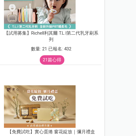
【試用募集】Richell利其爾 T.L.I第二代乳牙刷系
列
數量: 21 已報名: 432
21篇心得
【免費試吃】實心蛋捲 窗花綻放｜彌月禮盒