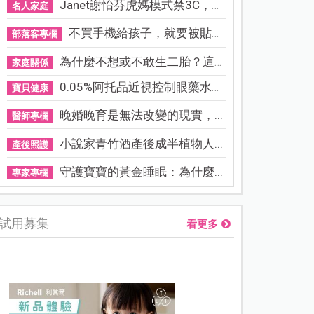
Janet謝怡芬虎媽模式禁3C，看...
名人家庭
不買手機給孩子，就要被貼「...
部落客專欄
為什麼不想或不敢生二胎？這8...
家庭關係
0.05%阿托品近視控制眼藥水納...
寶貝健康
晚婚晚育是無法改變的現實，...
醫師專欄
小說家青竹酒產後成半植物人...
產後照護
守護寶寶的黃金睡眠：為什麼...
專家專欄
試用募集
看更多