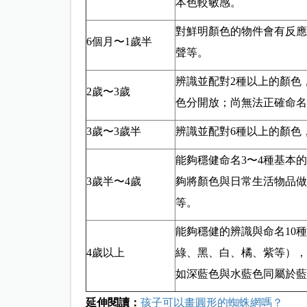
本色較敏感。
對鮮明顏色的物件會有反應
6個月〜1歲半
聲等。
辨識並配對2種以上的顏色
2歲〜3歲
色分開放；尚無法正確命名
3歲〜3歲半
辨識並配對6種以上的顏
能夠穩健命名3〜4種基本
3歲半〜4歲
夠將顏色與日常生活物品做
等。
能夠穩健的辨識與命名10
4歲以上
綠、黑、白、橘、紫等），
如深藍色與水藍色同屬於藍
延伸閱讀：
孩子可以畫圓形的蜘蛛網嗎？