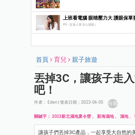
上班看電腦 眼睛壓力大 護眼保
PR（安達人壽 安心護眼）
首頁
育兒
親子旅遊
丟掉3C，讓孩子走
吧！
作者： Eden | 發表日期：2023-06-05
分享
關鍵字：
2023新北濕地夏令營
、
新海濕地
、
濕地
、
讓孩子們丟掉3C產品，一起享受大自然的