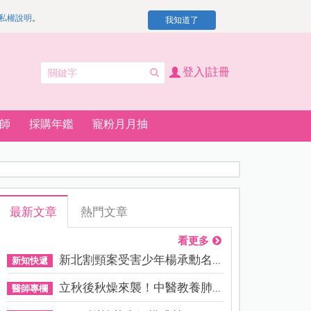
私權說明
。
我知道了
登入|註冊
師
採購年鑑
寵粉月月抽
最新文章
熱門文章
看更多
新北割頸案受害少年楊承勳名...
新知快遞
立秋後秋燥來襲！中醫教養肺...
醫師專欄