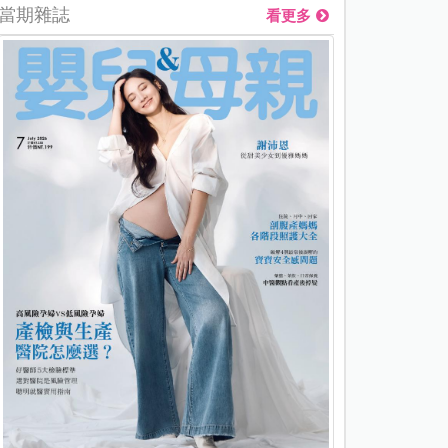
當期雜誌
看更多