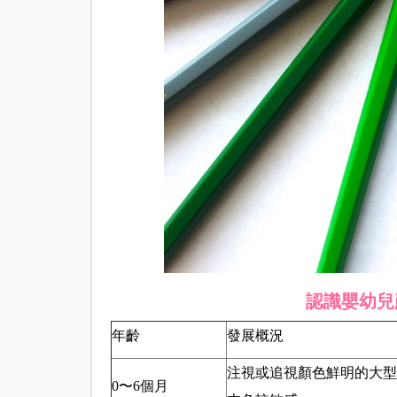
認識嬰幼兒
年齡
發展概況
注視或追視顏色鮮明的大型
0〜6個月