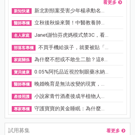
看更多
新北割頸案受害少年楊承勳名...
新知快遞
立秋後秋燥來襲！中醫教養肺...
醫師專欄
Janet謝怡芬虎媽模式禁3C，看...
名人家庭
不買手機給孩子，就要被貼「...
部落客專欄
為什麼不想或不敢生二胎？這8...
家庭關係
0.05%阿托品近視控制眼藥水納...
寶貝健康
晚婚晚育是無法改變的現實，...
醫師專欄
小說家青竹酒產後成半植物人...
產後照護
守護寶寶的黃金睡眠：為什麼...
專家專欄
試用募集
看更多