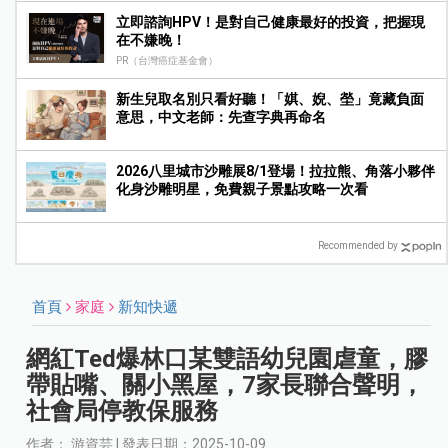
立即諮詢HPV！是對自己健康最好的投資，把握現
在不嫌晚！
PR（台灣癌症基金會）
新生兒取名別只看好聽！「娸、婗、塋」竟藏負面
意思，中文老師：先查字典再命名
2026八里城市沙雕展8/1登場！拉拉熊、角落小夥伴
化身沙雕明星，免費親子景點攻略一次看
Recommended by
首頁
家庭
新知快遞
網紅Ted爆林口某雙語幼兒園虐童，膠
帶貼嘴、關小黑屋，7家長聯合聲明，
社會局停教保服務
作者： 游資芸 | 發表日期：2025-10-09