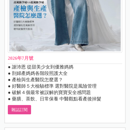
2026年7月號
● 謝沛恩 從甜美少女到優雅媽媽
● 剖婦產媽媽各階段照護大全
● 產檢與生產醫院怎麼選？
● 好醫師５大檢驗標準 選對醫院是風險管理
● 破解４個最常被誤解的寶寶安全感問題
● 藥膳、茶飲、日常保養 中醫觀點看產後掉髮
雜誌訂閱