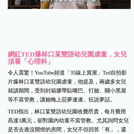
網紅TED爆林口某雙語幼兒園虐童，女兒
須看「心理科」
令人震驚！YouTube頻道「35線上賞屋」Ted自拍影
片爆林口某雙語幼兒園虐童，他提及，兩歲多女兒
就讀期間，受到封箱膠帶貼嘴巴、打臉、關小黑屋
等不當管教，讓她晚上惡夢連連、狂說夢話。
TED指出，林口某雙語幼兒園收費昂貴，每月費用
高達3萬元，卻對園內幼童不當管教。尤其詢問女兒
是否去過沒開燈的房間，女兒不但回答「有」，還