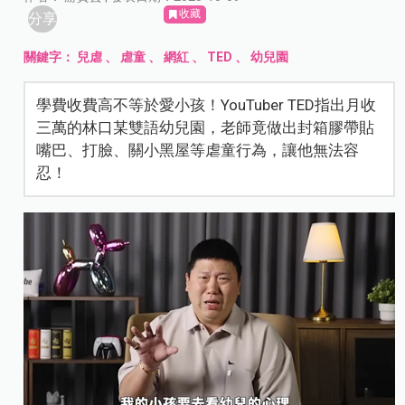
收藏
分享
關鍵字：
兒虐
、
虐童
、
網紅
、
TED
、
幼兒園
學費收費高不等於愛小孩！YouTuber TED指出月收
三萬的林口某雙語幼兒園，老師竟做出封箱膠帶貼
嘴巴、打臉、關小黑屋等虐童行為，讓他無法容
忍！