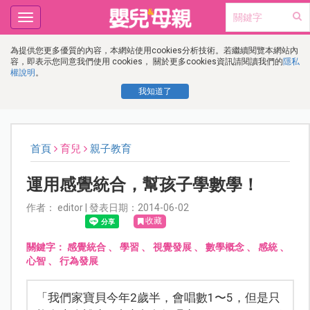
Toggle
navigation
為提供您更多優質的內容，本網站使用cookies分析技術。若繼續閱覽本網站內
容，即表示您同意我們使用 cookies， 關於更多cookies資訊請閱讀我們的
隱私
權說明
。
我知道了
首頁
育兒
親子教育
運用感覺統合，幫孩子學數學！
作者： editor | 發表日期：2014-06-02
收藏
關鍵字：
感覺統合
、
學習
、
視覺發展
、
數學概念
、
感統
、
心智
、
行為發展
「我們家寶貝今年2歲半，會唱數1〜5，但是只