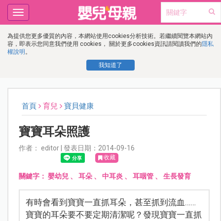
Toggle
navigation
為提供您更多優質的內容，本網站使用cookies分析技術。若繼續閱覽本網站內
容，即表示您同意我們使用 cookies， 關於更多cookies資訊請閱讀我們的
隱私
權說明
。
我知道了
首頁
育兒
寶貝健康
寶寶耳朵照護
作者： editor | 發表日期：2014-09-16
收藏
關鍵字：
嬰幼兒
、
耳朵
、
中耳炎
、
耳咽管
、
生長發育
有時會看到寶寶一直抓耳朵，甚至抓到流血……
寶寶的耳朵要不要定期清潔呢？發現寶寶一直抓