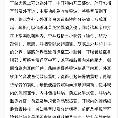
耳朵大致上可分為外耳、中耳和內耳三部份。外耳包括
耳殼及外耳道，主要功能為收集聲波、將聲音傳到耳
內。除此之外，外耳道會製造黏性的分泌物，形成耳
垢。耳垢可以保護耳朵免於異物入侵，同時讓耳朵維持
在正常濕度範圍內。中耳包括三小聽骨（錘骨、砧骨、
蹬骨）、鼓膜、耳咽管以及卵圓窗。鼓膜是外耳和中耳
的分界，能將外界聲波傳導至三小聽骨。耳咽管通至鼻
咽部，可將空氣送至中耳，以平衡鼓膜內外的壓力。卵
圓窗為內耳的門戶，藉由鐙骨將聲波傳遞至內耳。外耳
收集的音波會使鼓膜震動，從而引起錘骨的震動，再導
致砧骨的震動，最後使鐙骨震動而推動卵圓窗，使耳蝸
內的流體運作。內耳包括耳蝸、前庭及半規管。耳蝸為
聽覺器官，前庭及半規管為感覺器官。耳蝸內的聽感細
胞負責接收、感知聲音以及分辨頻率。前庭及半規管可
讓我們知道是否正處於移動狀態及方向，辨別個體位於