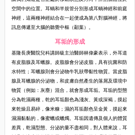
空間中的位置。耳蝸和半規管分別形成耳蝸神經和前庭
神經，這兩種神經結合在一起便成為第八對腦神經，將
訊息傳遞至大腦的聽覺中樞（顳葉）。
耳垢的形成
基隆長庚醫院兒科講師級主治醫師林偉豪表示，外耳道
有皮脂腺及耳蠟腺。皮脂腺會分泌皮脂，具有抗菌和防
水特性；耳蠟腺則會分泌物牛乳狀帶黏性物質。當皮脂
腺及耳蠟腺的分泌物，和皮膚自然產生的落屑及環境中
物質（例如：灰塵）混合，就會形成耳垢。耳垢的型態
分為乾濕兩種，乾的耳垢顏色為淺灰、黃或深褐，摸起
來乾燥且易碎，像米糠；濕的耳垢顏色呈金黃，摸起來
濕濕黏黏的，像蜜蠟或蠟燭。耳垢因遺傳及個人的體質
差異，乾濕型態、分泌的量不盡相同，對人體來說，耳