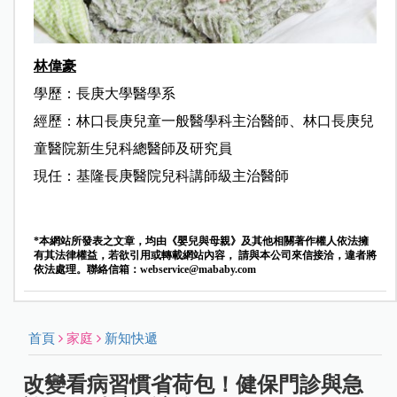
林偉豪
學歷：
長庚大學醫學系
經歷：
林口長庚兒童一般醫學科主治醫師
、
林口長庚兒
童醫院新生兒科總醫師及研究員
現任：
基隆長庚醫院兒科講師級主治醫師
*本網站所發表之文章，均由《嬰兒與母親》及其他相關著作權人依法擁
有其法律權益，若欲引用或轉載網站內容， 請與本公司來信接洽，違者將
依法處理。聯絡信箱：
webservice@mababy.com
首頁
家庭
新知快遞
改變看病習慣省荷包！健保門診與急