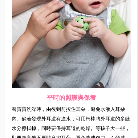
平時的照護與保養
替寶寶洗澡時，由後到前按住耳朵，避免水滲入耳朵
內。倘若發現外耳道有進水，可用棉棒將外耳道的多餘
水分擦拭掉，同時要保持耳道的乾燥。等孩子大一些，
則要教育他不要隨意挖耳朵，避免造成傷口，引發感