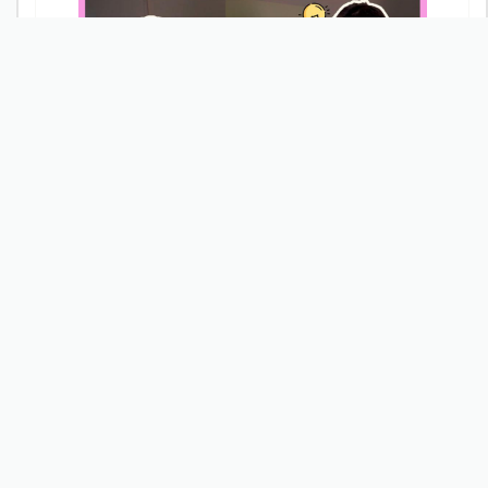
夫妻不孕成為新文明病？新光醫院李毅評主任分享療程
關鍵步驟
最新文章
熱門文章
看更多
新北割頸案受害少年楊承勳名...
新知快遞