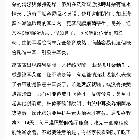
朵的清潔與保持乾燥，假如在洗澡或游泳時耳朵有進水
情形，這時耳垢容易吸水膨脹，使耳道封閉住，加上滯
留在潮濕環境的耳朵內，更容易讓細菌孳生。另外，通
常在6歲前的幼兒，假如鼻子、咽喉等部位受到感染
時，由於耳咽管尚未完全發育成熟，病菌容易藉這個機
會跑進中耳，引發中耳炎。
當寶寶出現感冒症狀，又持續哭鬧、出現抓耳朵動作，
或是說耳朵痛、聽不清楚等，有這些情況出現就代表孩
子有可能是罹患中耳炎了。若是延誤就醫，或沒有接受
適當治療，都有可能造成耳膜穿孔、反覆發炎，甚至引
起其他併發症。林偉豪醫師說明，由於中耳炎為細菌感
染導致，因此必須要用抗生素去治療才有效。通常療程
為7～14天，每日遵照醫師指示服藥，吃完一個療程應
能逐漸改善。不過要注意的是，有些家長看到孩子吃了