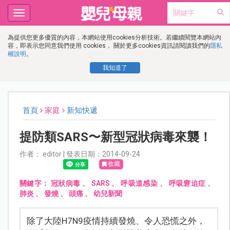
Toggle
navigation
為提供您更多優質的內容，本網站使用cookies分析技術。若繼續閱覽本網站內
容，即表示您同意我們使用 cookies， 關於更多cookies資訊請閱讀我們的
隱私
權說明
。
我知道了
首頁
家庭
新知快遞
提防類SARS〜新型冠狀病毒來襲！
作者： editor | 發表日期：2014-09-24
收藏
關鍵字：
冠狀病毒
、
SARS
、
呼吸道感染
、
呼吸窘迫症
、
肺炎
、
發燒
、
頭痛
、
幼兒新聞
除了大陸H7N9疫情持續發燒、令人恐慌之外，