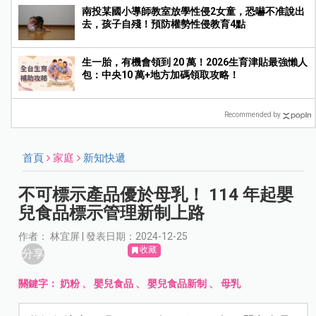
南投某國小導師教室放學性侵2女童，恐嚇不准說出
去，孩子自殘！預防權勢性侵教育4點
生一胎，有機會領到 20 萬！2026生育津貼最強懶人
包：中央10 萬+地方加碼領取攻略！
Recommended by
首頁
家庭
新知快遞
不可標示產品優於母乳！ 114 年起嬰
兒食品標示管理新制上路
作者： 林宜屏 | 發表日期：2024-12-25
收藏
分享
關鍵字：
奶粉
、
嬰兒食品
、
嬰兒食品新制
、
母乳