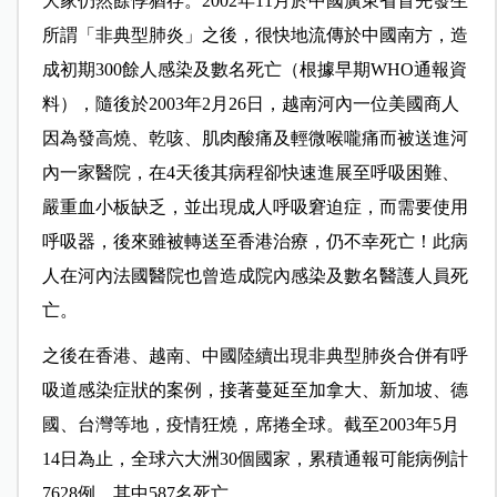
大家仍然餘悸猶存。2002年11月於中國廣東省首先發生
所謂「非典型肺炎」之後，很快地流傳於中國南方，造
成初期300餘人感染及數名死亡（根據早期WHO通報資
料），隨後於2003年2月26日，越南河內一位美國商人
因為發高燒、乾咳、肌肉酸痛及輕微喉嚨痛而被送進河
內一家醫院，在4天後其病程卻快速進展至呼吸困難、
嚴重血小板缺乏，並出現成人呼吸窘迫症，而需要使用
呼吸器，後來雖被轉送至香港治療，仍不幸死亡！此病
人在河內法國醫院也曾造成院內感染及數名醫護人員死
亡。
之後在香港、越南、中國陸續出現非典型肺炎合併有呼
吸道感染症狀的案例，接著蔓延至加拿大、新加坡、德
國、台灣等地，疫情狂燒，席捲全球。截至2003年5月
14日為止，全球六大洲30個國家，累積通報可能病例計
7628例，其中587名死亡。