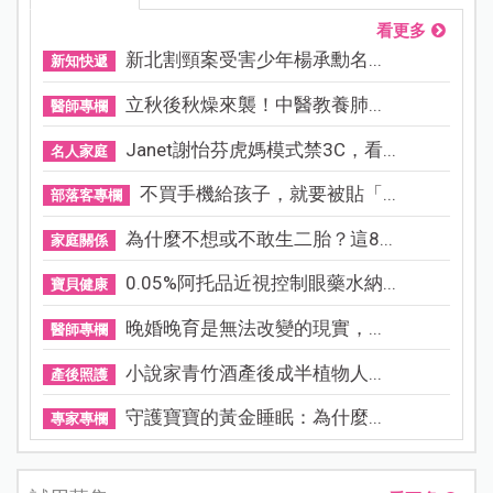
看更多
新北割頸案受害少年楊承勳名...
新知快遞
立秋後秋燥來襲！中醫教養肺...
醫師專欄
Janet謝怡芬虎媽模式禁3C，看...
名人家庭
不買手機給孩子，就要被貼「...
部落客專欄
為什麼不想或不敢生二胎？這8...
家庭關係
0.05%阿托品近視控制眼藥水納...
寶貝健康
晚婚晚育是無法改變的現實，...
醫師專欄
小說家青竹酒產後成半植物人...
產後照護
守護寶寶的黃金睡眠：為什麼...
專家專欄