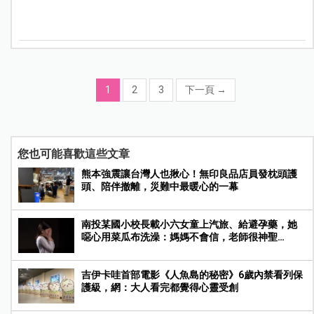
1
2
3
下一頁
→
您也可能喜歡這些文章
熊本強震讓台灣人也揪心！無印良品店員發枕頭護
頭、陪伴撤離，災難中最暖心的一幕
南投某國小校長載小六女童上汽旅、給避孕藥，她
噁心用菜瓜布洗澡：媽媽不會信，老師很神聖…
吉伊卡哇首部電影《人魚島的秘密》6歲內禁看列保
護級，網：大人看完都覺得心靈受創