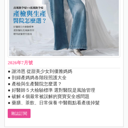
2026年7月號
● 謝沛恩 從甜美少女到優雅媽媽
● 剖婦產媽媽各階段照護大全
● 產檢與生產醫院怎麼選？
● 好醫師５大檢驗標準 選對醫院是風險管理
● 破解４個最常被誤解的寶寶安全感問題
● 藥膳、茶飲、日常保養 中醫觀點看產後掉髮
雜誌訂閱