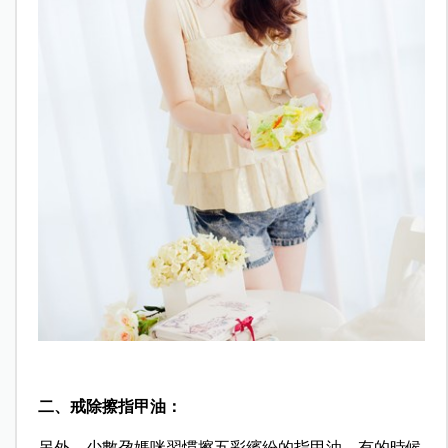
二、戒除擦指甲油：
另外，少數孕媽咪習慣擦五彩繽紛的指甲油，有的時候