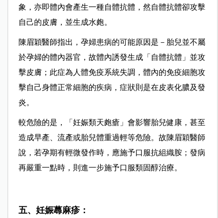
象，亦即體內會產生一種自體抗體，然自體抗體卻攻擊
自己的皮膚，並生成水皰。
陳眉穎醫師指出，孕婦患病的可能原因是－胎兒並不屬
於孕婦的體內器官，故體內誘發生成「自體抗體」並攻
擊皮膚；此症為人體免疫系統失調，體內的
免
疫
細胞攻
擊自己身體正常
細胞
的疾病，症狀則是在皮表化膿及發
炎。
較危險的是，「妊娠類天皰瘡」會影響胎兒健康，甚至
造成早產、流產或胎兒體重過輕等危險。故陳眉穎醫師
說，若孕期有輕微發作時，應施予口服抗組織胺；發病
再嚴重一點時，則進一步施予口服類固醇治療。
五、妊娠蕁麻疹：