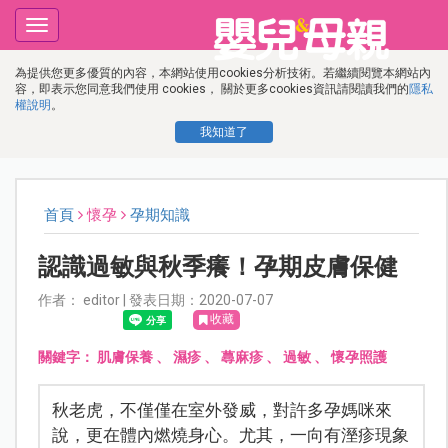
Toggle
navigation
為提供您更多優質的內容，本網站使用cookies分析技術。若繼續閱覽本網站內
容，即表示您同意我們使用 cookies， 關於更多cookies資訊請閱讀我們的
隱私
權說明
。
我知道了
首頁
懷孕
孕期知識
認識過敏與秋季癢！孕期皮膚保健
作者： editor | 發表日期：2020-07-07
收藏
關鍵字：
肌膚保養
、
濕疹
、
蕁麻疹
、
過敏
、
懷孕照護
秋老虎，不僅僅在室外發威，對許多孕媽咪來
說，更在體內燃燒身心。尤其，一向有溼疹現象