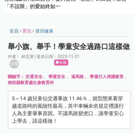
「不設限」的愛始終如一
首頁
育兒
寶貝健康
舉小旗、舉手！學童安全過路口這樣做
作者： 林宜屏 | 發表日期：2023-11-21
收藏
分享
關鍵字：
交通安全
、
學童安全
、
過馬路
、
學童行人停讓教育
、
南投縣教育處社會教育科
5～14 歲兒童佔交通事故 11.46％，就型態來看穿
越道路時的風險性最高，其中車輛未依規定禮讓行
人為主要肇事原因。不讓馬路變虎口，讓學童安心
上學去，請這樣做！