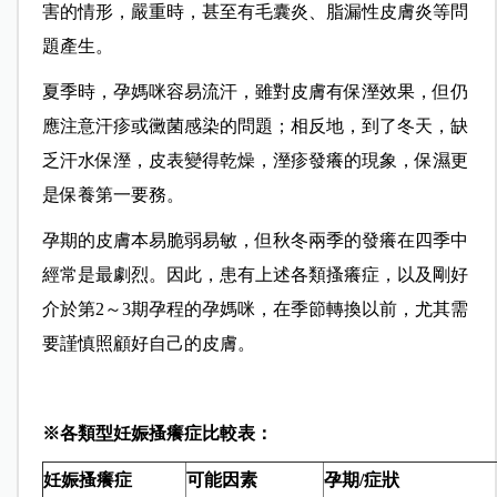
害的情形，嚴重時，甚至有毛囊炎、脂漏性皮膚炎等問
題產生。
夏季時，孕媽咪容易流汗，雖對皮膚有保溼效果，但仍
應注意汗疹或黴菌感染的問題；相反地，到了冬天，缺
乏汗水保溼，皮表變得乾燥，溼疹發癢的現象，保濕更
是保養第一要務。
孕期的皮膚本易脆弱易敏，但秋冬兩季的發癢在四季中
經常是最劇烈。因此，患有上述各類搔癢症，以及剛好
介於第2～3期孕程的孕媽咪，在季節轉換以前，尤其需
要謹慎照顧好自己的皮膚。
※各類型妊娠搔癢症比較表：
妊娠搔癢症
可能因素
孕期/
症狀