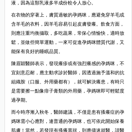
液，因為這類乳液多半成份較令人放心。
在衣物的穿著上，膚質過敏的孕媽咪，應避免穿羊毛或
含羊毛的衣料，因羊毛容易引起皮膚發癢。飲食方面，
則應注重均衡攝取，多吃蔬果，常保心情愉快，適時放
鬆，並做些簡單運動，一來可促進孕媽咪體質代謝，又
能保有良好的睡眠品質。
陳眉穎醫師表示，發現癢疹或有強烈癢感的孕媽咪，不
宜刻意忍耐，應主動求診於醫師，因透過施予溫和的抗
組織胺（口服、外用藥都有），就可解決癢患，有時只
是需要擦一點像痱子膏類的外用藥，孕媽咪即可輕鬆度
過孕期。
而今時序漸入秋冬，醫師建議，不僅是患有搔癢症的孕
媽咪需小心應對，連普通的孕媽咪，也可依此開始保養
肌膚！當然，若發現有搔癢異狀，則應儘速就醫，請醫