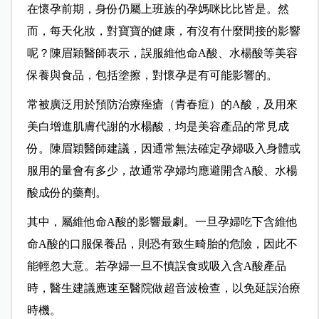
在懷孕前期，身份仍屬上班族的孕媽咪比比皆是。然
而，每天化妝，對寶寶的健康，有沒有什麼間接的影響
呢？陳眉穎醫師表示，誤服維他命A酸、水楊酸等美容
保養與食品，包括塗擦，對懷孕是有可能影響的。
常被廣泛用於預防治療痤瘡（青春痘）的A酸，及用來
美白增進肌膚代謝的水楊酸，均是美容產品的常見成
份。陳眉穎醫師建議，因通常無法確定孕婦吸入身體或
服用的量會有多少，故通常孕婦均應避開含A酸、水楊
酸成份的藥劑。
其中，屬維他命A酸的影響最劇。一旦孕婦吃下含維他
命A酸的口服保養品，則恐有致生畸胎的危險，因此不
能輕忽大意。若孕婦一旦不慎誤食或吸入含A酸產品
時，醫生建議應速至醫院做超音波檢查，以免延誤治療
時機。