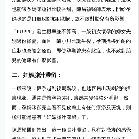
也能讓孕媽咪睡得比較香甜。陳眉穎醫師表示，開給孕
媽咪的是口服B級抗組織胺，故不致對胎兒有所影響。
「PUPPP」發生機率並不算高，一般初次懷孕的婦女先
別過份擔憂。而且，隨小貝比誕生後，孕期搔癢難耐的
症狀也會隨之痊癒；即使孕期曾患有此症，也不致對胎
兒的健康有什麼影響。
二、妊娠膽汁滯留：
一般來說，懷孕越到後期階段，也越容易出現劇烈的搔
癢現象。通常是懷孕第3期，癢感常變得格外明顯；然
而，孕媽咪卻完全看不見皮膚上有任何癢疹及斑塊，則
極可能是患有「妊娠膽汁滯留」了。
陳眉穎醫師指出，這一種膽汁滯留，只有對搔癢的感覺