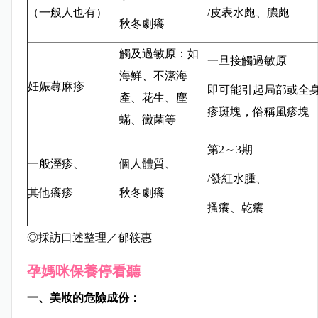
（一般人也有）
/皮表水皰、膿皰
秋冬劇癢
觸及過敏原：如
一旦接觸過敏原
海鮮、不潔海
妊娠蕁麻疹
即可能引起局部或全
產、花生、塵
疹斑塊，俗稱風疹塊
蟎、黴菌等
第2～3期
一般溼疹、
個人體質、
/發紅水腫、
其他癢疹
秋冬劇癢
搔癢、乾癢
◎採訪口述整理／郁筱惠
孕媽咪保養停看聽
一、美妝的危險成份：