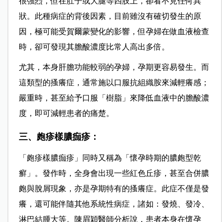
很強烈，但在肚子或大腿等四肢上，卻看不見任何異
狀。此種病症的背後因素，目前雖沒有確切發生的原
因，極可能受賀爾蒙變化的影響，但孕婦在做血液檢查
時，卻可發現其膽酸濃度比常人高出多倍。
尤其，本身肝膽功能較弱的孕婦，孕期更容易發生。而
這類型的搔癢症，通常施以口服抗組織胺來減輕癢感；
嚴重時，甚至給予口服「樹脂」來降低血液中的膽酸濃
度，即可減輕患者的痛楚。
三、皰疹樣膿痂疹：
「皰疹樣膿痂疹」同時又稱為「懷孕時期的膿皰型乾
癬」。發作時，全身會出現一些紅色丘疹，甚至合併膿
皰與脫屑現象，亦是孕期特有的搔癢症。此症不僅是發
癢，還可能伴隨其他系統性病症，諸如：發燒、發冷、
淋巴結腫大等。陳眉穎醫師分析說，患者本身在懷孕