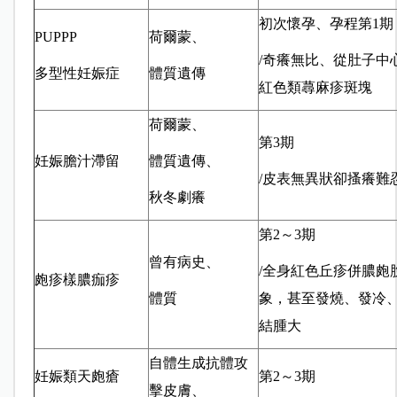
初次懷孕、孕程第1期
PUPPP
荷爾蒙、
/奇癢無比、從肚子中
多型性妊娠症
體質遺傳
紅色類蕁麻疹斑塊
荷爾蒙、
第3期
妊娠膽汁滯留
體質遺傳、
/皮表無異狀卻搔癢難
秋冬劇癢
第2～3期
曾有病史、
/全身紅色丘疹併膿皰
皰疹樣膿痂疹
體質
象，甚至發燒、發冷
結腫大
自體生成抗體攻
妊娠類天皰瘡
第2～3期
擊皮膚、