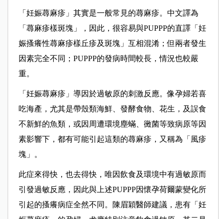
「妊娠蕁麻疹」其實是一般常見的蕁麻疹。中文譯為
「蕁麻疹樣斑塊」，因此，很容易與PUPPP的直譯「妊
娠搔癢性蕁麻疹樣丘疹及斑塊」互相混淆；但兩者發生
因素完全不同；PUPPP的發病時間較長，情況也較嚴
重。
「妊娠蕁麻疹」導因於過敏原的刺激反應。像孕婦若喜
吃海產，尤其是帶殼類海鮮、發酵食物、花生，及誤食
不新鮮的魚類，或因周遭環境塵蟎、黴菌等致病原等因
素影響下，都有可能引起這類的蕁麻疹，又稱為「風疹
塊」。
此症來得快，也去得快，唯因飲食及環境中有過敏原而
引發過敏反應，因此與上述PUPPP因懷孕荷爾蒙變化所
引起的搔癢病症全然不同。陳眉穎醫師建議，患有「妊