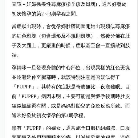
直譯－妊娠搔癢性蕁麻疹樣丘疹及斑塊)，通常好發於
初次懷孕的第2～3期孕程之間。
當症狀出現時，會從孕婦肚臍周圍開始出現類似蕁麻疹
的紅色斑塊（包含環形及不規則斑塊），然後分佈在肚
子及大腿上，更嚴重的時候，症狀甚至會一直擴散到肢
端。
孕媽咪一旦發現身體的中心部位，出現異樣的紅色斑塊
並逐漸延伸至腿部時，就該特別注意是否疑似得了
「PUPPP」。其特有的症狀是奇癢無比，夜寢難眠。目
前「PUPPP」病因未明，主要可能是與懷孕後期時肚皮
組織被繃緊有關，或是媽媽對胎兒的免疫反應所致。而
通常好發於初次懷孕的第3期孕程。
患有「PUPPP」的婦女，通常施予口服抗組織胺、口服
類固醇及外用類固醇來治療，以減輕發癢的程度，這樣