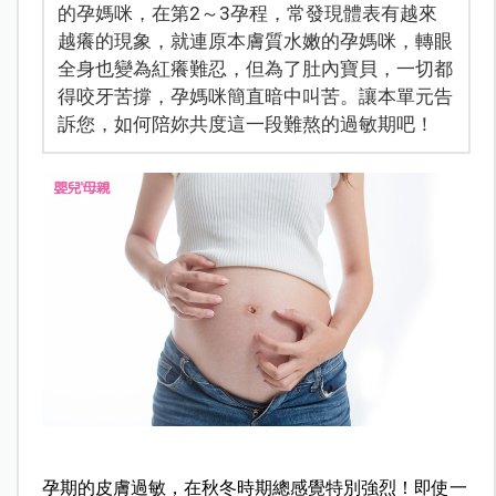
的孕媽咪，在第2～3孕程，常發現體表有越來
越癢的現象，就連原本膚質水嫩的孕媽咪，轉眼
全身也變為紅癢難忍，但為了肚內寶貝，一切都
得咬牙苦撐，孕媽咪簡直暗中叫苦。讓本單元告
訴您，如何陪妳共度這一段難熬的過敏期吧！
孕期的皮膚過敏，在秋冬時期總感覺特別強烈！即使一