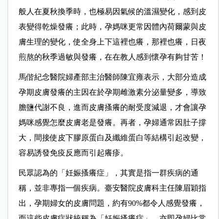
般人在夏秋換季時，也極易因氣候的溫濕變化，感到皮
表變得乾燥發癢；此時，孕媽咪更常因體內荷爾蒙與皮
膚生理的變化，使全身上下這裡也癢，那裡也癢，日夜
煎熬的秋季過敏與發癢，在在教人感到懷孕有夠甘苦！
馬偕紀念醫院婦產部主治醫師陳宜雍表示，大部分造成
孕期皮膚發癢的主因在於孕期雌激素分泌量變多，導致
膽鹽代謝不良，進而皮膚搔癢的耐受度減退，才會讓孕
媽咪感覺怎麼皮膚老是發癢。再者，孕婦通常因肚子撐
大，間接使皮下膠原蛋白及纖維蛋白等結構引起改變，
容易誘發免疫反應而引起癢疹。
民眾認為的「妊娠搔癢症」，其實是指一群疾病的通
稱，並非專指一個疾病。臺安醫院皮膚科主任陳眉穎指
出，孕期婦女的皮膚問題，約有90%都令人感覺發癢，
而這些皮膚症狀統稱為「妊娠搔癢症」，亦即孕婦比常