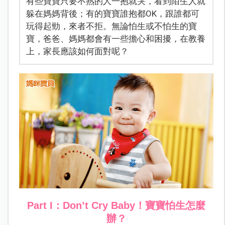
有些寶寶只要不熟的人一抱就哭，看到陌生人就
躲在媽媽背後；有的寶寶誰抱都OK，跟誰都可
玩得起勁，來者不拒。無論怕生或不怕生的寶
寶，爸爸、媽媽都會有一些擔心和困擾，在教養
上，家長應該如何面對呢？
Part I：Don’t Cry Baby！寶寶怕生怎麼
辦？