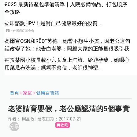
2025 最新待產包準備清單｜入院必備物品、打包順序
全攻略
立即諮詢HPV！是對自己健康最好的投資...
PR・台灣癌症基金會
高爾宣OSN和RĒD°芮德︱她曾不想生小孩，因老公這句
話改變了她！他告白老婆：照顧大家的正能量很吸引我
南投某國小校長載小六女童上汽旅、給避孕藥，她噁心
用菜瓜布洗澡：媽媽不會信，老師很神聖…
首頁
家庭
健康百寶箱
老婆請育嬰假，老公應認清的5個事實
作者： 周品攸 | 發表日期：2017-07-21
收藏
分享