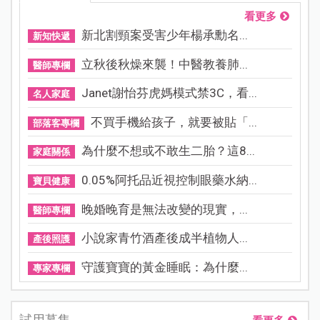
看更多
新北割頸案受害少年楊承勳名...
新知快遞
立秋後秋燥來襲！中醫教養肺...
醫師專欄
Janet謝怡芬虎媽模式禁3C，看...
名人家庭
不買手機給孩子，就要被貼「...
部落客專欄
為什麼不想或不敢生二胎？這8...
家庭關係
0.05%阿托品近視控制眼藥水納...
寶貝健康
晚婚晚育是無法改變的現實，...
醫師專欄
小說家青竹酒產後成半植物人...
產後照護
守護寶寶的黃金睡眠：為什麼...
專家專欄
試用募集