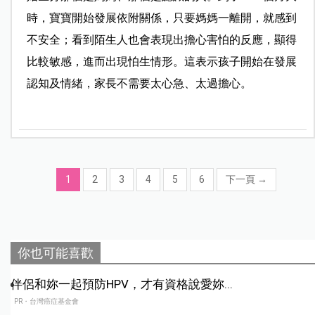
時，寶寶開始發展依附關係，只要媽媽一離開，就感到
不安全；看到陌生人也會表現出擔心害怕的反應，顯得
比較敏感，進而出現怕生情形。這表示孩子開始在發展
認知及情緒，家長不需要太心急、太過擔心。
1
2
3
4
5
6
下一頁
→
你也可能喜歡
伴侶和妳一起預防HPV，才有資格說愛妳...
PR・台灣癌症基金會