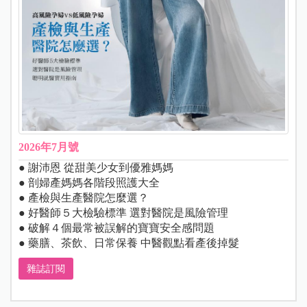
2026年7月號
● 謝沛恩 從甜美少女到優雅媽媽
● 剖婦產媽媽各階段照護大全
● 產檢與生產醫院怎麼選？
● 好醫師５大檢驗標準 選對醫院是風險管理
● 破解４個最常被誤解的寶寶安全感問題
● 藥膳、茶飲、日常保養 中醫觀點看產後掉髮
雜誌訂閱