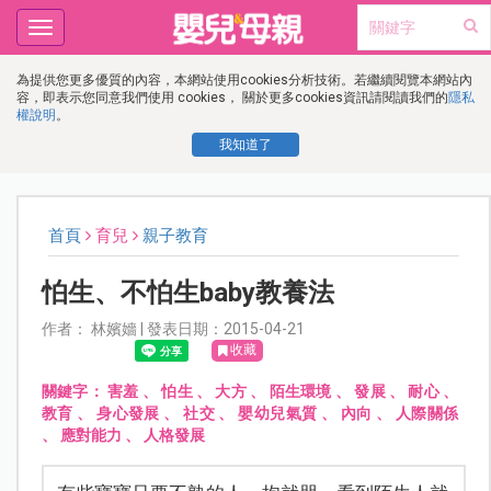
Toggle
navigation
為提供您更多優質的內容，本網站使用cookies分析技術。若繼續閱覽本網站內
容，即表示您同意我們使用 cookies， 關於更多cookies資訊請閱讀我們的
隱私
權說明
。
我知道了
首頁
育兒
親子教育
怕生、不怕生baby教養法
作者： 林嬪嬙 | 發表日期：2015-04-21
收藏
關鍵字：
害羞
、
怕生
、
大方
、
陌生環境
、
發展
、
耐心
、
教育
、
身心發展
、
社交
、
嬰幼兒氣質
、
內向
、
人際關係
、
應對能力
、
人格發展