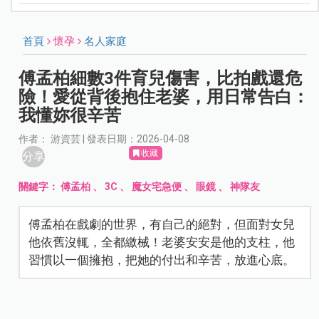
首頁
懷孕
名人家庭
傅孟柏細數3件育兒傷害，比拍戲還危
險！愛從背後抱住老婆，用日常告白：
我懂妳很辛苦
作者： 游資芸 | 發表日期：2026-04-08
收藏
分享
關鍵字：
傅孟柏
、
3C
、
魔女宅急便
、
眼鏡
、
神隊友
傅孟柏在戲劇的世界，有自己的絕對，但面對女兒
他依舊沒輒，全都繳械！老婆安安是他的支柱，他
習慣以一個擁抱，把她的付出和辛苦，放進心底。