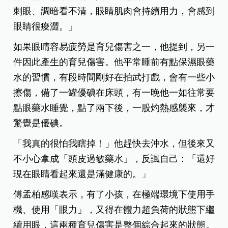
刺眼、調暗看不清，眼睛肌肉會持續用力，會感到
眼睛很痠澀。」
如果眼睛容易疲勞是育兒傷害之一，他提到，另一
件因此產生的育兒傷害。他平常睡前有點保濕眼藥
水的習慣，有段時間剛好在拍武打戲，會有一些小
擦傷，備了一罐優碘在床頭，有一晚他一如往常要
點眼藥水睡覺，點了兩下後，一股灼熱感襲來，才
驚覺是優碘。
「我真的很怕我瞎掉！」他趕快去沖水，但後來又
不小心拿成「頭皮過敏藥水」，反諷自己：「還好
現在眼睛看起來還是滿健康的。」
傅孟柏感嘆表示，有了小孩，在極端環境下使用手
機、使用「眼力」，又得在體力超負荷的狀態下繼
續用眼，這兩種育兒傷害是整個綜合起來的狀態。