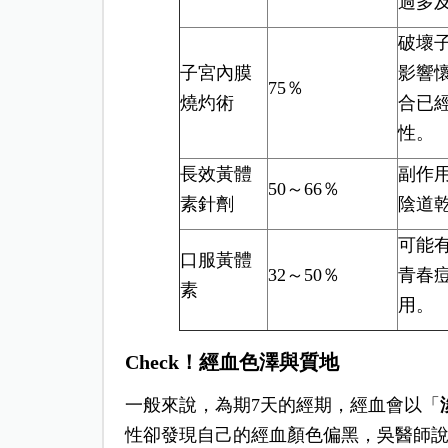
過多
破壞
子宮內膜
影響
75％
燒灼術
合已
性。
長效黃體
副作
50～66％
素針劑
陰道
可能
口服黃體
32～50％
青春
素
用。
Check！經血色澤與質地
一般來說，為期7天的經期，經血會以「
性卻發現自己的經血顏色偏黑，吳醫師