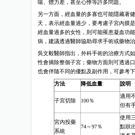
喘、體力差，甚至心悸等許多問題。
另一方面，經血量的多寡也可能隱藏著健
天，表示經血量過少，要考慮子宮內膜
經血量過多的女性，則可能罹患凝血功
病，建議透過醫師協助尋求手術或藥物
吳文毅醫師指出，外科手術的治療方式
性會摘除整個子宮；藥物方面則可透過
也會伴隨不同的優點及副作用，可參考
方法
降低血量
說明
適用
子宮切除
100％
但有
使用
宮內投藥
74～97％
點狀
系統