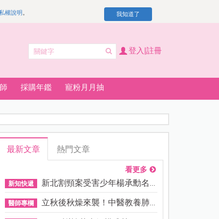
私權說明
。
我知道了
登入|註冊
師
採購年鑑
寵粉月月抽
最新文章
熱門文章
看更多
新北割頸案受害少年楊承勳名...
新知快遞
立秋後秋燥來襲！中醫教養肺...
醫師專欄