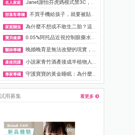
Janet謝怡芬虎媽模式禁3C，看...
名人家庭
不買手機給孩子，就要被貼「...
部落客專欄
為什麼不想或不敢生二胎？這8...
家庭關係
0.05%阿托品近視控制眼藥水納...
寶貝健康
晚婚晚育是無法改變的現實，...
醫師專欄
小說家青竹酒產後成半植物人...
產後照護
守護寶寶的黃金睡眠：為什麼...
專家專欄
試用募集
看更多