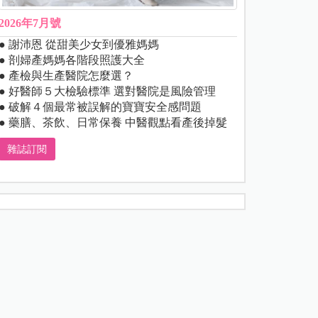
2026年7月號
● 謝沛恩 從甜美少女到優雅媽媽
● 剖婦產媽媽各階段照護大全
● 產檢與生產醫院怎麼選？
● 好醫師５大檢驗標準 選對醫院是風險管理
● 破解４個最常被誤解的寶寶安全感問題
● 藥膳、茶飲、日常保養 中醫觀點看產後掉髮
雜誌訂閱