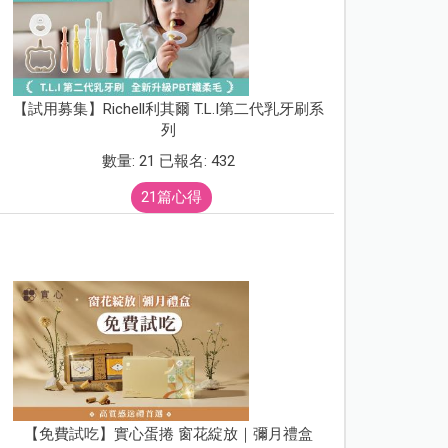
【試用募集】Richell利其爾 T.L.I第二代乳牙刷系
列
數量: 21 已報名: 432
21篇心得
【免費試吃】實心蛋捲 窗花綻放｜彌月禮盒