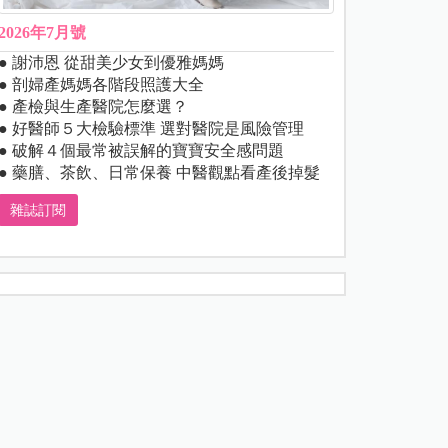
2026年7月號
● 謝沛恩 從甜美少女到優雅媽媽
● 剖婦產媽媽各階段照護大全
● 產檢與生產醫院怎麼選？
● 好醫師５大檢驗標準 選對醫院是風險管理
● 破解４個最常被誤解的寶寶安全感問題
● 藥膳、茶飲、日常保養 中醫觀點看產後掉髮
雜誌訂閱