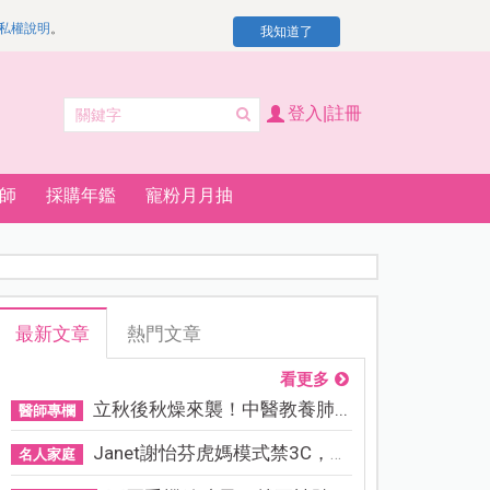
私權說明
。
我知道了
登入|註冊
師
採購年鑑
寵粉月月抽
最新文章
熱門文章
看更多
立秋後秋燥來襲！中醫教養肺...
醫師專欄
Janet謝怡芬虎媽模式禁3C，看...
名人家庭