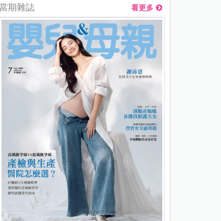
當期雜誌
看更多