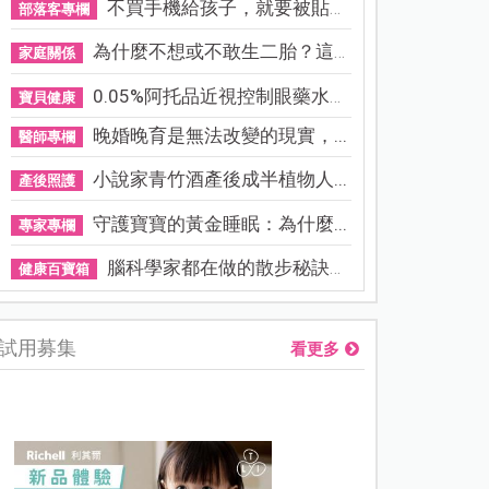
不買手機給孩子，就要被貼「...
部落客專欄
為什麼不想或不敢生二胎？這8...
家庭關係
0.05%阿托品近視控制眼藥水納...
寶貝健康
晚婚晚育是無法改變的現實，...
醫師專欄
小說家青竹酒產後成半植物人...
產後照護
守護寶寶的黃金睡眠：為什麼...
專家專欄
腦科學家都在做的散步秘訣！...
健康百寶箱
試用募集
看更多