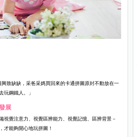
圖興致缺缺，采爸采媽買回來的卡通拼圖原封不動放在一
去玩鋼鐵人。」
發展
備視覺注意力、視覺區辨能力、視覺記憶、區辨背景－
，才能夠開心地玩拼圖！