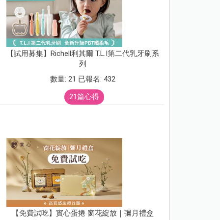
【試用募集】Richell利其爾 T.L.I第二代乳牙刷系
列
數量: 21 已報名: 432
21篇心得
【免費試吃】實心蛋捲 窗花綻放｜彌月禮盒