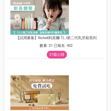
【試用募集】Richell利其爾 T.L.I第二代乳牙刷系列
數量: 21 已報名: 432
21篇心得