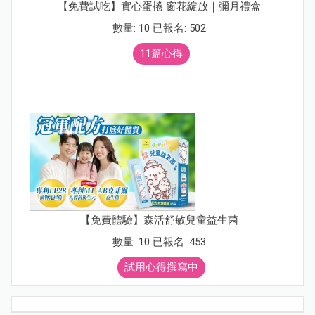
【免費試吃】實心蛋捲 窗花綻放｜彌月禮盒
數量: 10 已報名: 502
11篇心得
【免費體驗】森活舒敏兒童益生菌
數量: 10 已報名: 453
試用心得撰寫中