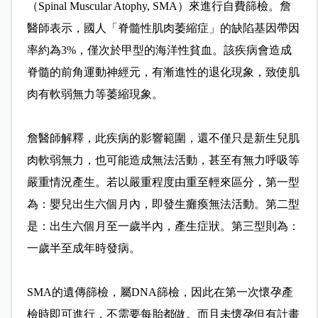
（Spinal Muscular Atophy, SMA）來進行自費篩檢。詹
醫師表示，國人「脊髓性肌肉萎縮症」的缺陷基因帶因
率約為3%，僅次於甲型的海洋性貧血。該疾病會造成
脊髓的前角運動神經元，有漸進性的退化現象，致使肌
肉有軟弱無力等萎縮現象。
詹醫師解釋，此疾病的影響範圍，還不僅只是新生兒肌
肉軟弱無力，也可能造成無法活動，甚至有無力呼吸等
嚴重情況產生。若以嚴重程度由重至輕來區分，第一型
為：嬰兒出生六個月內，即發生癱瘓無法活動。第二型
是：出生六個月至一歲半內，產生症狀。第三型則為：
一歲半至成年時發病。
SMA的遺傳篩檢，屬DNA篩檢，因此在第一次懷孕產
檢時即可進行，不需要每胎都做。而且未懷孕但有計畫