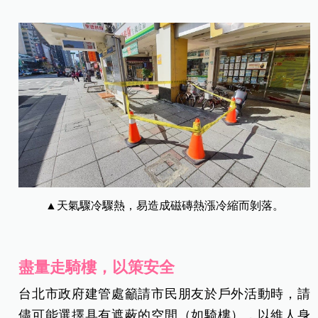
▲天氣驟冷驟熱，易造成磁磚熱漲冷縮而剝落。
盡量走騎樓，以策安全
台北市政府建管處籲請市民朋友於戶外活動時，請
儘可能選擇具有遮蔽的空間（如騎樓），以維人身