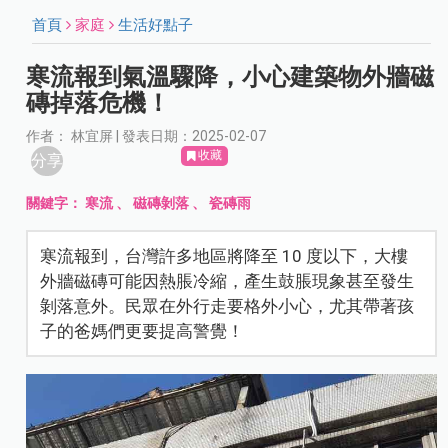
首頁
家庭
生活好點子
寒流報到氣溫驟降，小心建築物外牆磁
磚掉落危機！
作者： 林宜屏 | 發表日期：2025-02-07
收藏
分享
關鍵字：
寒流
、
磁磚剝落
、
瓷磚雨
寒流報到，台灣許多地區將降至 10 度以下，大樓
外牆磁磚可能因熱脹冷縮，產生鼓脹現象甚至發生
剝落意外。民眾在外行走要格外小心，尤其帶著孩
子的爸媽們更要提高警覺！