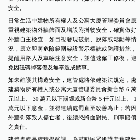
安全。
日常生活中建物所有權人及公寓大廈管理委員會應
重視建築物外牆飾面及增設附掛物安全，確實做好
外牆自主檢查，如目視發現破損、脫落或鬆動等情
況，應立即將危險範圍架設警示標誌或防護措施，
提醒用路人及車輛注意安全，並儘速僱工修復，避
免因磁磚掉落傷及無辜造成憾事。
如未維護其構造安全，建管處將依建築法規定，處
建築物所有權人或公寓大廈管理委員會新台幣 6 萬
元以上、 30 萬元以下罰鍰或新台幣 5 仟元以上、 1
萬元以下怠金，並得連續處罰直至改善為止；若因
外牆剝落致人傷亡者，後續恐將面對民、刑事賠償
之責任。
建管處處長虞積學強調，為鼓勵民眾維護老舊建物