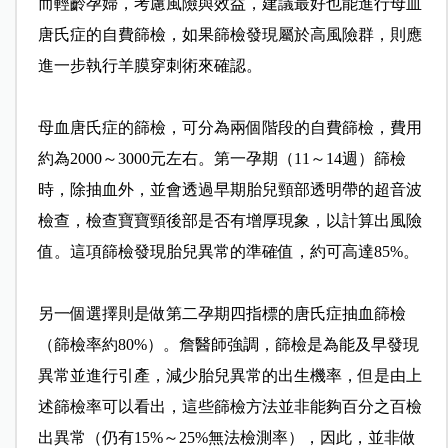
而輕齡孕婦，考慮風險與效益，建議最好也能進行母血
唐氏症的自費篩檢，如果篩檢發現屬於高風險群，則應
進一步執行羊膜穿刺術來確認。
母血唐氏症的篩檢，可分為兩個階段的自費篩檢，費用
約為2000～3000元左右。第一孕期（11～14週）篩檢
時，除抽血外，並會透過早期胎兒頸部透明帶的超音波
檢查，檢查寶寶頸後部是否有增厚現象，以計算出風險
值。這項篩檢發現胎兒異常的準確值，約可高達85%。
另一個選擇則是做第二孕期四指標的唐氏症抽血篩檢
（篩檢率約80%）。詹醫師強調，篩檢是為能及早發現
異常並進行引產，減少胎兒異常的出生機率，但是由上
述篩檢率可以看出，這些篩檢方法並非能夠百分之百檢
出異常（仍有15%～25%無法檢測率），因此，並非做