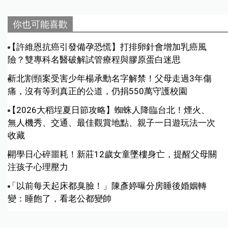
你也可能喜歡
【許維恩抗癌引發備孕恐慌】打排卵針會增加乳癌風
險？雙專科名醫破解試管療程與膠原蛋白迷思
新北割頸案受害少年楊承勳名字解禁！父母走過3年傷
痛，沒有等到真正的公道，仍捐550萬守護校園
【2026大稻埕夏日節攻略】蜘蛛人降臨台北！煙火、
無人機秀、交通、最佳觀賞地點、親子一日遊玩法一次
收藏
開學日心碎噩耗！新莊12歲女童墜樓身亡，提醒父母關
注孩子心理壓力
「以前每天起床都臭臉！」陳彥婷曝分房睡後婚姻轉
變：睡飽了，看老公都變帥