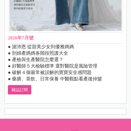
2026年7月號
● 謝沛恩 從甜美少女到優雅媽媽
● 剖婦產媽媽各階段照護大全
● 產檢與生產醫院怎麼選？
● 好醫師５大檢驗標準 選對醫院是風險管理
● 破解４個最常被誤解的寶寶安全感問題
● 藥膳、茶飲、日常保養 中醫觀點看產後掉髮
雜誌訂閱