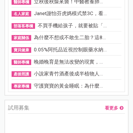
立秋後秋燥來襲！中醫教養肺...
醫師專欄
Janet謝怡芬虎媽模式禁3C，看...
名人家庭
不買手機給孩子，就要被貼「...
部落客專欄
為什麼不想或不敢生二胎？這8...
家庭關係
0.05%阿托品近視控制眼藥水納...
寶貝健康
晚婚晚育是無法改變的現實，...
醫師專欄
小說家青竹酒產後成半植物人...
產後照護
守護寶寶的黃金睡眠：為什麼...
專家專欄
試用募集
看更多