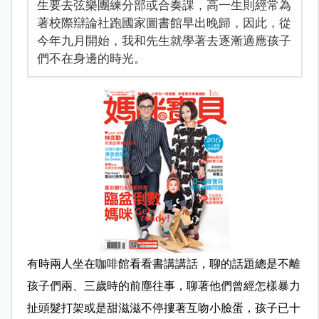
生要去弦樂團練分部或合奏課，高一生則經常為
著校際辯論社跑國家圖書館早出晚歸，因此，從
今年九月開始，我和先生就學著去逐漸適應孩子
們不在身邊的時光。
有時兩人坐在咖啡館看看書講講話，聊的話題總是不離
孩子們兩、三歲時的前塵往事，聊著他們曾經怎樣暴力
扯頭髮打架或是甜滋滋不停摟著互吻小臉蛋，孩子已十