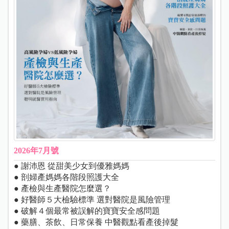
2026年7月號
● 謝沛恩 從甜美少女到優雅媽媽
● 剖婦產媽媽各階段照護大全
● 產檢與生產醫院怎麼選？
● 好醫師５大檢驗標準 選對醫院是風險管理
● 破解４個最常被誤解的寶寶安全感問題
● 藥膳、茶飲、日常保養 中醫觀點看產後掉髮