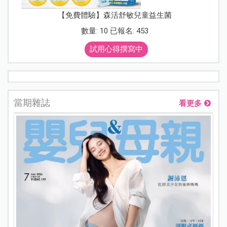
【免費體驗】森活舒敏兒童益生菌
數量: 10 已報名: 453
試用心得撰寫中
當期雜誌
看更多