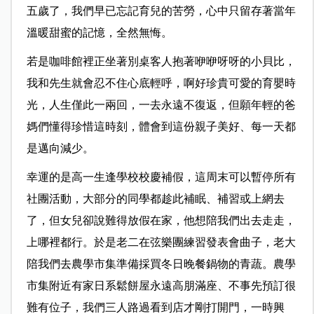
五歲了，我們早已忘記育兒的苦勞，心中只留存著當年
溫暖甜蜜的記憶，全然無悔。
若是咖啡館裡正坐著別桌客人抱著咿咿呀呀的小貝比，
我和先生就會忍不住心底輕呼，啊好珍貴可愛的育嬰時
光，人生僅此一兩回，一去永遠不復返，但願年輕的爸
媽們懂得珍惜這時刻，體會到這份親子美好、每一天都
是邁向減少。
幸運的是高一生逢學校校慶補假，這周末可以暫停所有
社團活動，大部分的同學都趁此補眠、補習或上網去
了，但女兒卻說難得放假在家，他想陪我們出去走走，
上哪裡都行。於是老二在弦樂團練習發表會曲子，老大
陪我們去農學市集準備採買冬日晚餐鍋物的青蔬。農學
市集附近有家日系鬆餅屋永遠高朋滿座、不事先預訂很
難有位子，我們三人路過看到店才剛打開門，一時興