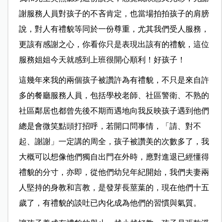
謝服務人員對孩子的不吝肯定，也當場拍拍孩子的肩膀
說，對人有禮貌等同於一份尊重，尤其我們受人服務，
更該有感謝之心，你看你只是表現出該有的禮貌，這位
服務姐姐今天就感到上班很開心順利！好孩子！
這幾年來我的兩個孩子被讚許為有禮貌，不只是來自許
多的餐廳服務人員，包括學校老師、社區警衛、不熟的
社區鄰居也都曾先後不期而遇地向我反映孩子遇到他們
總是會微笑點頭打招呼，若開口問事情，「請、對不
起、謝謝」一定講的周全，孩子被讚美的次數多了，我
大概可以想像他們獨自出門在外時，應對進退已經懂得
禮貌的分寸，亦即，從他們幼兒年紀開始，我們夫妻兩
人堅持的身教和言教，是發芽長莖葉的，現在他們十五
歲了，有禮貌的談吐已內化成為他們的習慣與氣質。