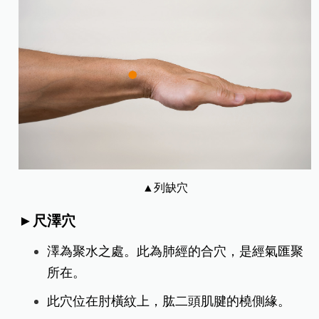
▲列缺穴
►尺澤穴
澤為聚水之處。此為肺經的合穴，是經氣匯聚
所在。
此穴位在肘橫紋上，肱二頭肌腱的橈側緣。