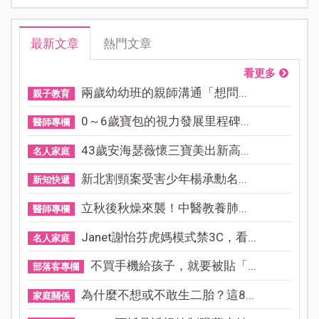
最新文章
熱門文章
看更多
兩歲幼幼班的親師溝通「想問...
親子教育
0～6歲寶包的視力發展里程碑...
醫師專欄
43歲安海瑟薇懷三寶美出新高...
名人家庭
新北割頸案受害少年楊承勳名...
新知快遞
立秋後秋燥來襲！中醫教養肺...
醫師專欄
Janet謝怡芬虎媽模式禁3C，看...
名人家庭
不買手機給孩子，就要被貼「...
部落客專欄
為什麼不想或不敢生二胎？這8...
家庭關係