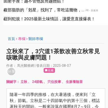
由射手座：越不管他反而越體貼！
腹部脂肪的「剋星」找到了，常吃這幾物，...
PR・新素簡
甜到犯規！2025最新土味情話，讓愛意直接爆表！
首頁
專欄
醫師專欄
立秋來了，3穴道1茶飲改善立秋常見
咳嗽與皮膚問題！
作者： 馬光醫療網 | 發表日期：2025-08-07
收藏
分享
關鍵字：
立秋
、
24節氣
、
穴位按摩
、
生脈養陰茶
隨著一年四季的推移，在大暑過後，便來到「立
秋」節氣。立秋是二十四節氣中的第十三個，標誌
著秋天的開始。一般來說落在國曆8月7～9日，今