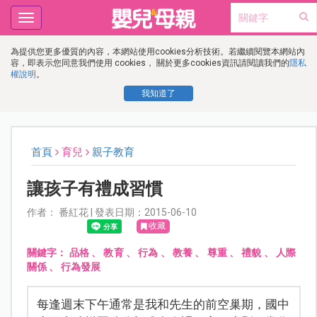
Toggle
navigation
為提供您更多優質的內容，本網站使用cookies分析技術。若繼續閱覽本網站內
容，即表示您同意我們使用 cookies， 關於更多cookies資訊請閱讀我們的
隱私
權說明
。
我知道了
首頁
育兒
親子教育
讓孩子有禮成習慣
作者： 番紅花 | 發表日期：2015-06-10
收藏
關鍵字：
品格
、
教育
、
行為
、
教養
、
尊重
、
禮貌
、
人際
關係
、
行為發展
每逢週末下午通常是我和先生的前空巢期，國中