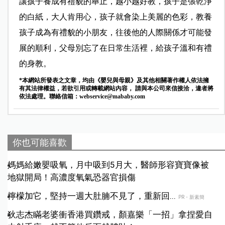
讓孩子養成有禮貌的舉止，越小越好教，孩子是張乾淨
的白紙，大人肯用心，孩子就會染上美麗的色彩，教養
孩子成為有禮貌的小朋友，往後他的人際關係才可能發
展的順利，父母別忘了在日常生活裡，給孩子溫和有禮
的身教。
*本網站所發表之文章，均由《嬰兒與母親》及其他相關著作權人依法擁
有其法律權益，若欲引用或轉載網站內容， 請與本公司來信接洽，違者將
依法處理。聯絡信箱：
webservice@mababy.com
你也可能喜歡
媽媽給嫩嬰吸氧，月中吸到5月大，醫師形容寶寶像被
地獄開局！高濃度氧氣恐器官損傷
檸檬加它，堅持一週大肚腩不見了，重新回...
PR・新素簡
狄志杰瞞老婆衝香港買鑽戒，顏嘉樂「一招」拿捏愛自