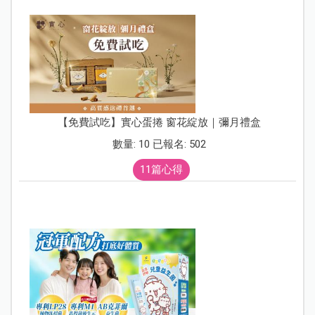
【免費試吃】實心蛋捲 窗花綻放｜彌月禮盒
數量: 10 已報名: 502
11篇心得