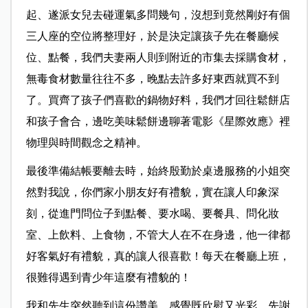
起、遂派女兒去碰運氣多問幾句，沒想到竟然剛好有個
三人座的空位將整理好，於是決定讓孩子先在餐廳候
位、點餐，我們夫妻兩人則到附近的市集去採購食材，
無毒食材數量往往不多，晚點去許多好東西就買不到
了。買齊了孩子們喜歡的鍋物好料，我們才回往鬆餅店
和孩子會合，邊吃美味鬆餅邊聊著電影《星際效應》裡
物理與時間觀念之精神。
最後準備結帳要離去時，始終殷勤於桌邊服務的小姐突
然對我說，你們家小朋友好有禮貌，實在讓人印象深
刻，從進門問位子到點餐、要水喝、要餐具、問化妝
室、上飲料、上食物，不管大人在不在身邊，他一律都
好客氣好有禮貌，真的讓人很喜歡！每天在餐廳上班，
很難得遇到青少年這麼有禮貌的！
我和先生突然聽到這份讚美，感覺既欣慰又光彩，先謝