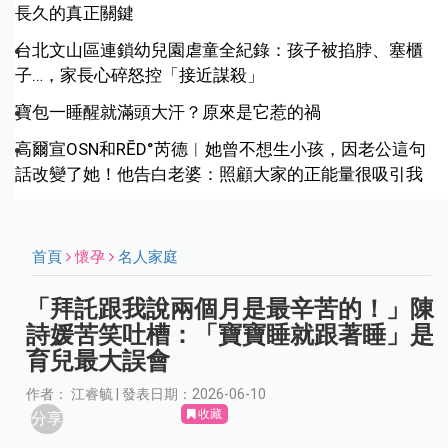
長久的真正關鍵
台北文山區連鎖幼兒園虐童全紀錄：孩子被掐脖、塞櫃
子…，家長心碎怒控「接近謀殺」
寶包一睡醒就滿頭大汗？原來是它惹的禍
高爾宣OSN和RĒD°芮德︱她曾不想生小孩，因老公這句
話改變了她！他告白老婆：照顧大家的正能量很吸引我
首頁
懷孕
名人家庭
「拜託跟我說兩個月是最辛苦的！」陳
詩媛苦笑吐槽：「寶寶睡就跟著睡」是
育兒最大誤會
作者： 江睿毓 | 發表日期：2026-06-10
收藏
分享