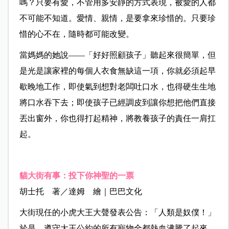
嗎？只要有愛，不管用多安靜的方式表現，被愛的人都
不可能不知道。愛情、親情，是要拿來珍惜的。只要珍
惜的心不在，隨時都可能改變。
當媽媽的她說——「好好照顧孩子」聽起來很簡單，但
是光是讓家裡的每個人衣食無缺這一項，你就必須起早
歇晚地工作，即使氣到想對老闆吐口水，也得硬生生地
將口水吞下去；即使孩子已經調皮到讓你想把他們直接
丟出窗外，你也得打起精神，將教養孩子的責任一肩扛
起。
貓大街有事：投下你神聖的一票
胡士托 著／達姆 繪｜巴巴文化
大街現任的小虎大王大聲發表公告：「人類是奴僕！」
於是，遵守大王公約的所有寵物全都熱血沸騰了起來，