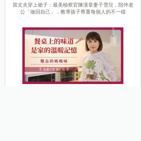
當丈夫穿上裙子：最美檢察官陳漢章妻子雪兒，陪伴老
公「做回自己」，教導孩子尊重每個人的不一樣
【難忘的媽媽味】食農作家番紅花：餐桌上的味道，是
家的溫暖記憶