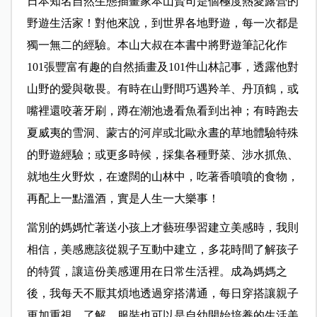
日本知名自然生態插畫家本山賢司是個極度熱愛露營的
野遊生活家！對他來說，到世界各地野遊，每一次都是
獨一無二的經驗。本山大叔在本書中將野遊筆記化作
101張豐富有趣的自然插畫及101件山林記事，透露他對
山野的愛與敬畏。有時在山野間巧遇羚羊、丹頂鶴，或
嘴裡還咬著牙刷，蹲在潮池邊看魚看到出神；有時跑去
夏威夷的雪洞、蒙古的河岸或北歐永晝的草地體驗特殊
的野遊經驗；或更多時候，採集各種野菜、涉水抓魚、
就地生火野炊，在遼闊的山林中，吃著香噴噴的食物，
再配上一點溫酒，實是人生一大樂事！
當別的媽媽忙著送小孩上才藝班學習建立美感時，我則
相信，美感應該從親子互動中建立，多花時間了解孩子
的特質，讓這份美感運用在日常生活裡。成為媽媽之
後，我每天不厭其煩地透過穿搭溝通，每日穿搭讓親子
更加重視、了解，服裝也可以是自幼開始培養的生活美