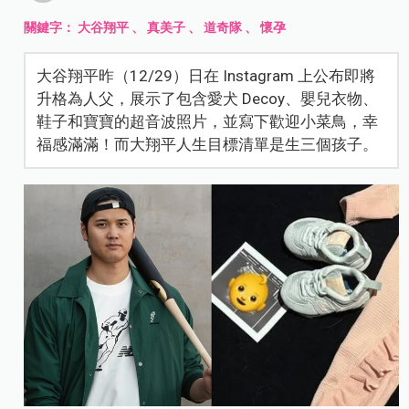
關鍵字：
大谷翔平
、
真美子
、
道奇隊
、
懷孕
大谷翔平昨（12/29）日在 Instagram 上公布即將
升格為人父，展示了包含愛犬 Decoy、嬰兒衣物、
鞋子和寶寶的超音波照片，並寫下歡迎小菜鳥，幸
福感滿滿！而大翔平人生目標清單是生三個孩子。