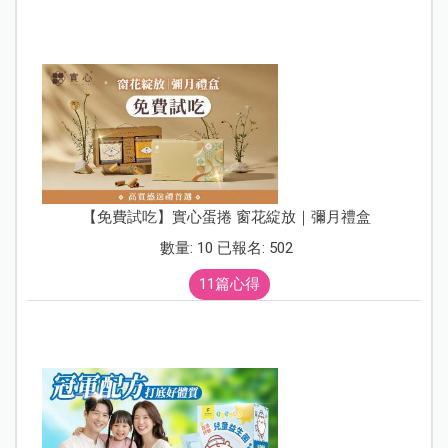
【免費試吃】實心蛋捲 窗花綻放｜彌月禮盒
數量: 10 已報名: 502
11篇心得