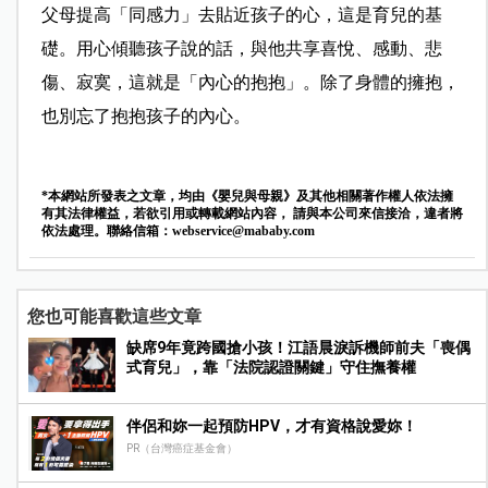
父母提高「同感力」去貼近孩子的心，這是育兒的基
礎。用心傾聽孩子說的話，與他共享喜悅、感動、悲
傷、寂寞，這就是「內心的抱抱」。除了身體的擁抱，
也別忘了抱抱孩子的內心。
*本網站所發表之文章，均由《嬰兒與母親》及其他相關著作權人依法擁
有其法律權益，若欲引用或轉載網站內容， 請與本公司來信接洽，違者將
依法處理。聯絡信箱：
webservice@mababy.com
您也可能喜歡這些文章
缺席9年竟跨國搶小孩！江語晨淚訴機師前夫「喪偶
式育兒」，靠「法院認證關鍵」守住撫養權
伴侶和妳一起預防HPV，才有資格說愛妳！
PR（台灣癌症基金會）