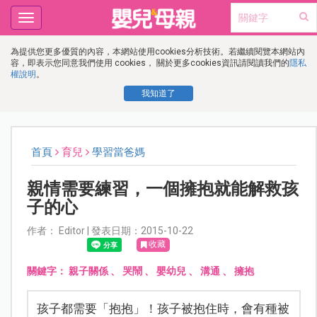
Toggle
navigation
為提供您更多優質的內容，本網站使用cookies分析技術。若繼續閱覽本網站內
容，即表示您同意我們使用 cookies， 關於更多cookies資訊請閱讀我們的
隱私
權說明
。
我知道了
首頁
育兒
學習當爸媽
親情需要練習，一個擁抱就能解救孩
子的心
作者： Editor | 發表日期：2015-10-22
收藏
關鍵字：
親子關係
、
哭鬧
、
嬰幼兒
、
溝通
、
擁抱
孩子都需要「抱抱」！孩子被抱住時，會有種被