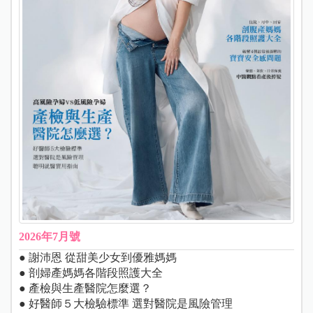
2026年7月號
● 謝沛恩 從甜美少女到優雅媽媽
● 剖婦產媽媽各階段照護大全
● 產檢與生產醫院怎麼選？
● 好醫師５大檢驗標準 選對醫院是風險管理