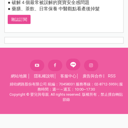
● 破解４個最常被誤解的寶寶安全感問題
● 藥膳、茶飲、日常保養 中醫觀點看產後掉髮
雜誌訂閱
網站地圖
│
隱私權說明
│
客服中心
│
廣告與合作
|
RSS
婦幼網路股份有限公司 統編：70458331 服務專線：02-8712-5959 | 服
務時間：週一～週五：10:00~17:30
Copyright © 嬰兒與母親. All rights reserved. 版權所有，禁止擅自轉貼
節錄