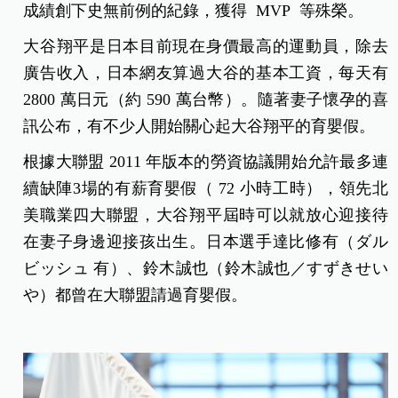
成績創下史無前例的紀錄，獲得 MVP 等殊榮。
大谷翔平是日本目前現在身價最高的運動員，除去
廣告收入，日本網友算過大谷的基本工資，每天有
2800 萬日元（約 590 萬台幣）。隨著妻子懷孕的喜
訊公布，有不少人開始關心起大谷翔平的育嬰假。
根據大聯盟 2011 年版本的勞資協議開始允許最多連
續缺陣3場的有薪育嬰假（ 72 小時工時），領先北
美職業四大聯盟，大谷翔平屆時可以就放心迎接待
在妻子身邊迎接孩出生。日本選手達比修有（
ダル
ビッシュ 有
）、鈴木誠也（鈴木誠也／すずきせい
や
）都曾在大聯盟請過育嬰假。