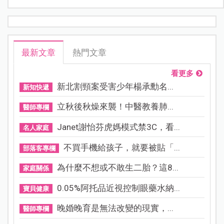
最新文章
熱門文章
看更多
新北割頸案受害少年楊承勳名...
新知快遞
立秋後秋燥來襲！中醫教養肺...
醫師專欄
Janet謝怡芬虎媽模式禁3C，看...
名人家庭
不買手機給孩子，就要被貼「...
部落客專欄
為什麼不想或不敢生二胎？這8...
家庭關係
0.05%阿托品近視控制眼藥水納...
寶貝健康
晚婚晚育是無法改變的現實，...
醫師專欄