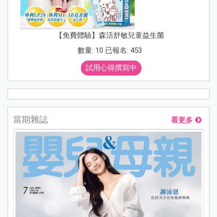
【免費體驗】森活舒敏兒童益生菌
數量: 10 已報名: 453
試用心得撰寫中
當期雜誌
看更多