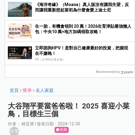
《海洋奇緣》（Moana）真人版沒有讓我失望，反
而讓我重新想起當初為什麼會愛上迪士尼
生一胎，有機會領到 20 萬！2026生育津貼最強懶人
包：中央10 萬+地方加碼領取攻略！
立即諮詢HPV！是對自己健康最好的投資，把握現
在不嫌晚！
PR（台灣癌症基金會）
Recommended by
首頁
懷孕
名人家庭
大谷翔平要當爸爸啦！ 2025 喜迎小菜
鳥，目標生三個
作者： 林宜屏 | 發表日期：2024-12-30
收藏
分享