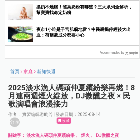
換奶不燒腦！雀巢奶粉有哪些？三大系列全解析，
幫寶寶找命定奶粉
夜市1小吃是子宮肌瘤地雷？中醫親揭停經後大出
血：荷爾蒙成分都要小心
Recommended by
首頁
家庭
新知快遞
2025淡水漁人碼頭仲夏繽紛樂再燃！8
月連兩週煙火綻放，DJ微醺之夜 × 民
歌演唱會浪漫接力
作者： 實習編輯游昀芳 | 發表日期：2025-08-14
收藏
分享
關鍵字：
淡水漁人碼頭仲夏繽紛樂
、
煙火
、
DJ微醺之夜