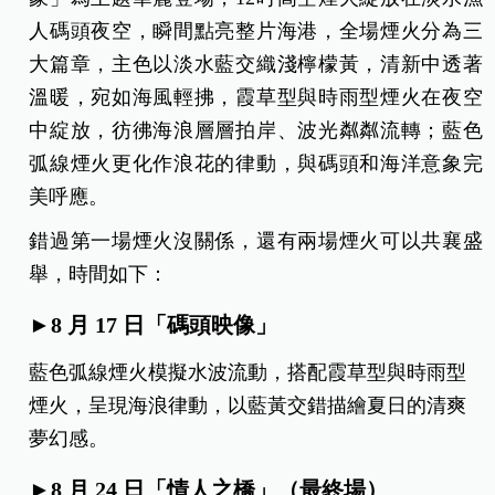
8月10日煙火秀實景
600秒璀璨盛宴，主題煙火點亮淡水漁人碼
頭夜空
第二場淡水煙火秀來囉！預計在8月17日以「碼頭映
象」為主題華麗登場，12吋高空煙火綻放在淡水漁
人碼頭夜空，瞬間點亮整片海港，全場煙火分為三
大篇章，主色以淡水藍交織淺檸檬黃，清新中透著
溫暖，宛如海風輕拂，霞草型與時雨型煙火在夜空
中綻放，彷彿海浪層層拍岸、波光粼粼流轉；藍色
弧線煙火更化作浪花的律動，與碼頭和海洋意象完
美呼應。
錯過第一場煙火沒關係，還有兩場煙火可以共襄盛