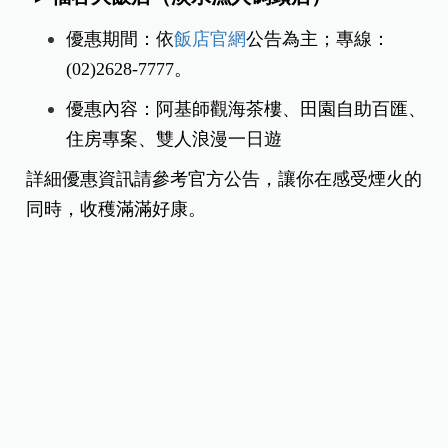
魚藏餐廳優惠內容：消費打卡送精緻小菜
1份。
魚藏文化館DIY體驗：消費滿300元享9折
優惠。
吻魚鮮醬優惠：每組原價550元，特價500
元。
►福容大飯店（淡水漁人碼頭店）
優惠期間：依
飯店官網
公告為主；
專線：
(02)2628-7777。
優惠內容：阿基師觀海茶樓、田園自助百匯、
住房專案、雙人浪漫一日遊
詳細優惠資訊請參考官方公告，讓你在感受煙火的
同時，收穫滿滿好康。