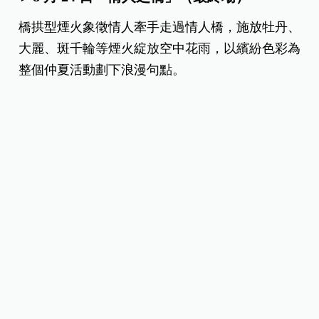
舉，時間如下：
►8 月 17 日「碼頭映像」
藍色弧線煙火模擬水波流動，搭配霞草型與時雨型
煙火，呈現海浪律動，以藍黃交錯描繪夏日的清爽
夢幻感。
►8 月 24 日「情人之橋」（最終場）
橋拱型煙火象徵情人牽手走過情人橋，施放牡丹、
大麗、斑千輪等煙火綻放空中花雨，以繽紛色彩為
整個仲夏活動劃下浪漫句點。