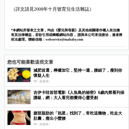
（詳文請見2008年十月號育兒生活雜誌）
*本網站所發表之文章，均由《嬰兒與母親》及其他相關著作權人依法擁
有其法律權益，若欲引用或轉載網站內容， 請與本公司來信接洽，違者將
依法處理。聯絡信箱：
webservice@mababy.com
您也可能喜歡這些文章
減肥首選，檸檬加它，堅持一週，腰細了，瘦到你
懷疑人生
PR（新素簡）
吉伊卡哇首部電影《人魚島的秘密》6歲內禁看列保
護級，網：大人看完都覺得心靈受創
腹部脂肪的「剋星」找到了，常吃這幾物，吃走大
肚囊，瘦出小蠻腰
PR（新素簡）