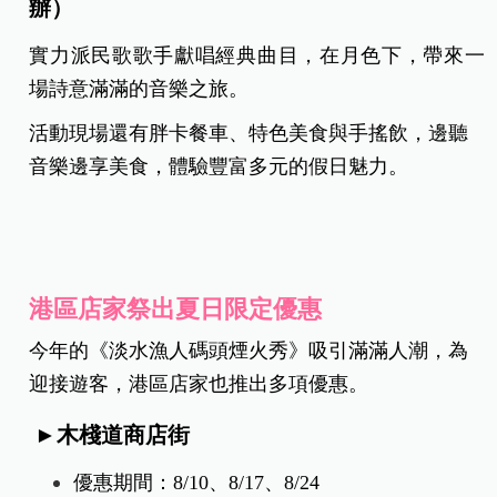
夜更具層次感。
►8 月 17 日「仲夏微醺之夜」- DJ秀
DJ劉丞 × 歌手黃炯銘 × 雙人組合（張菡與朱全），
在電子音樂的節奏催化下嗨翻全場，交錯成最熱情
的夏日夜晚。
►8 月 24 日「民歌演唱會」（新北捷運公司主
辦）
實力派民歌歌手獻唱經典曲目，在月色下，帶來一
場詩意滿滿的音樂之旅。
活動現場還有胖卡餐車、特色美食與手搖飲，邊聽
音樂邊享美食，體驗豐富多元的假日魅力。