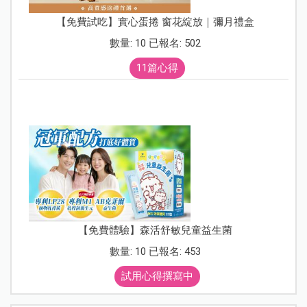
【免費試吃】實心蛋捲 窗花綻放｜彌月禮盒
數量: 10 已報名: 502
11篇心得
【免費體驗】森活舒敏兒童益生菌
數量: 10 已報名: 453
試用心得撰寫中