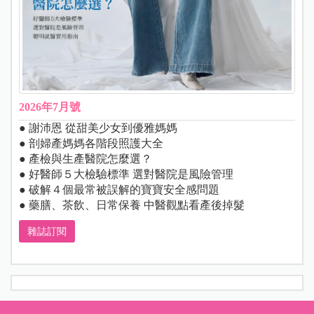
2026年7月號
● 謝沛恩 從甜美少女到優雅媽媽
● 剖婦產媽媽各階段照護大全
● 產檢與生產醫院怎麼選？
● 好醫師５大檢驗標準 選對醫院是風險管理
● 破解４個最常被誤解的寶寶安全感問題
● 藥膳、茶飲、日常保養 中醫觀點看產後掉髮
雜誌訂閱