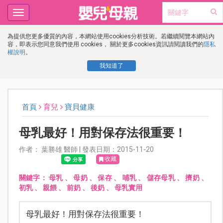
Toggle
navigation
為提供您更多優質的內容，本網站使用cookies分析技術。若繼續閱覽本網站內
容，即表示您同意我們使用 cookies， 關於更多cookies資訊請閱讀我們的
隱私
權說明
。
我知道了
首頁
育兒
寶貝健康
母乳最好！用對保存法很重要！
作者： 葉勝雄 醫師 | 發表日期：2015-11-20
收藏
關鍵字：
母乳
、
母奶
、
保存
、
哺乳
、
儲存母乳
、
擠奶
、
初乳
、
親餵
、
前奶
、
後奶
、
母乳實用
母乳最好！用對保存法很重要！