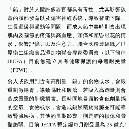
「鉛」對於人體許多器官都具有毒性，尤其影響孩
童的腦部發育以及傷害神經系統，導致智能下降、
生長遲緩與過動等問題；而成人鉛中毒時則會出現
肌肉及關節的疼痛與高血壓、頭痛和頭昏眼花的情
形，影響記憶力以及注意力。聯合國糧農組織／世
界衛生組織食品添加物聯合專家委員會（以下簡稱
JECFA）目前無建立具有健康保護的每週耐受量
（PTWI）。
食入或飲用到含有高劑量「鎘」的食物或水，會嚴
重刺激腸胃，導致嘔吐和腹瀉，若吸入高劑量則會
造成嚴重的肺臟損害。長時間地暴露於含低劑量鎘
的空氣、食物或水，會造成鎘累積於腎臟並可能導
致腎臟疾病，其他的長期影響，則是肺的損傷和骨
骼脆弱。目前 JECFA 暫定鎘每月耐受量為 25 微克/