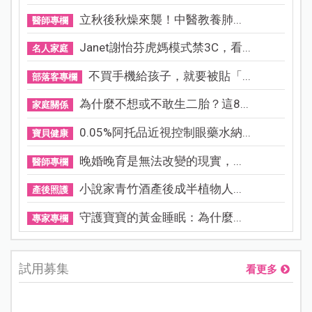
立秋後秋燥來襲！中醫教養肺...
醫師專欄
Janet謝怡芬虎媽模式禁3C，看...
名人家庭
不買手機給孩子，就要被貼「...
部落客專欄
為什麼不想或不敢生二胎？這8...
家庭關係
0.05%阿托品近視控制眼藥水納...
寶貝健康
晚婚晚育是無法改變的現實，...
醫師專欄
小說家青竹酒產後成半植物人...
產後照護
守護寶寶的黃金睡眠：為什麼...
專家專欄
試用募集
看更多