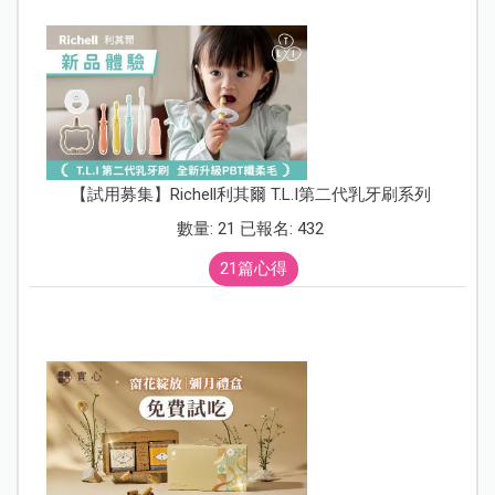
【試用募集】Richell利其爾 T.L.I第二代乳牙刷系列
數量: 21 已報名: 432
21篇心得