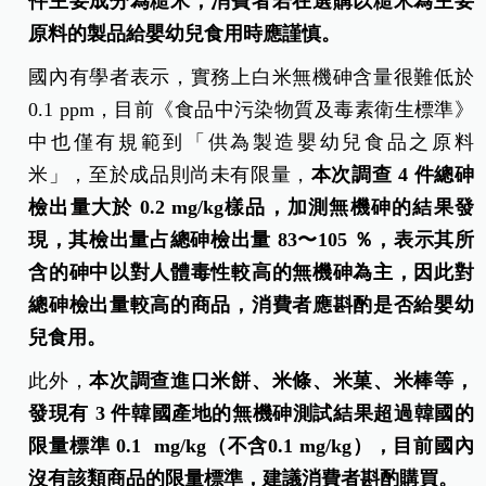
件主要成分為糙米，消費者若在選購以糙米為主要
原料的製品給嬰幼兒食用時應謹慎。
國內有學者表示，實務上白米無機砷含量很難低於
0.1 ppm，目前《食品中污染物質及毒素衛生標準》
中也僅有規範到「供為製造嬰幼兒食品之原料
米」，至於成品則尚未有限量，
本次調查 4
件總砷
檢出量大於 0.2 mg/kg
樣品，加測無機砷的結果發
現，其檢出量占總砷檢出量 83
〜105 ％，表示其所
含的砷中以對人體毒性較高的無機砷為主，因此對
總砷檢出量較高的商品，消費者應斟酌是否給嬰幼
兒食用。
此外，
本次調查進口米餅、米條、米菓、米棒等，
發現有 3
件韓國產地的無機砷測試結果超過韓國的
限量標準 0.1 mg/kg
（不含0.1 mg/kg），目前國內
沒有該類商品的限量標準，建議消費者斟酌購買。