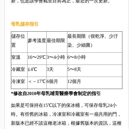
新，也是該學會截至目前為止，最近的一次更新。
母乳儲存指引
儲存位
最長期限（很乾淨、少汙
參考溫度
最佳期限
置
染、少細菌）
室溫
16〜29℃
3〜4小時
6〜8小時
冷藏室
≦4℃
3天
5〜8天
冷凍室
＜－17℃
6個月
12個月
*修改自2010年母乳哺育醫療學會制定的指引
如果是可保持在15℃以下的保冰桶，可保存母乳24小
時。有些舊的冰箱，冷凍室和冷藏室有一扇共用的門，
新版本已經不談這種老冰箱，根據舊版本的資訊，這種