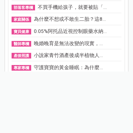
不買手機給孩子，就要被貼「...
部落客專欄
為什麼不想或不敢生二胎？這8...
家庭關係
0.05%阿托品近視控制眼藥水納...
寶貝健康
晚婚晚育是無法改變的現實，...
醫師專欄
小說家青竹酒產後成半植物人...
產後照護
守護寶寶的黃金睡眠：為什麼...
專家專欄
試用募集
看更多