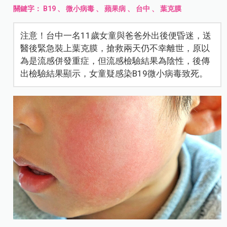
關鍵字：
B19
、
微小病毒
、
蘋果病
、
台中
、
葉克膜
注意！台中一名11歲女童與爸爸外出後便昏迷，送
醫後緊急裝上葉克膜，搶救兩天仍不幸離世，原以
為是流感併發重症，但流感檢驗結果為陰性，後傳
出檢驗結果顯示，女童疑感染B19微小病毒致死。