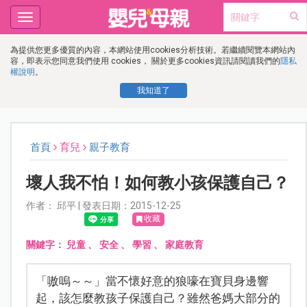
Toggle
navigation
為提供您更多優質的內容，本網站使用cookies分析技術。若繼續閱覽本網站內
容，即表示您同意我們使用 cookies， 關於更多cookies資訊請閱讀我們的
隱私
權說明
。
我知道了
首頁
育兒
親子教育
壞人我不怕！如何教小孩保護自己？
作者： 邱平 | 發表日期：2015-12-25
收藏
關鍵字：
兒童
、
安全
、
學習
、
家庭教育
「嗷嗚～～」當不懷好意的狼嚎在寶貝身邊響
起，該怎麼教孩子保護自己？雖然爸媽大部分的