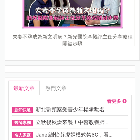
夫妻不孕成為新文明病？新光醫院李毅評主任分享療程
關鍵步驟
最新文章
熱門文章
看更多
新北割頸案受害少年楊承勳名...
新知快遞
立秋後秋燥來襲！中醫教養肺...
醫師專欄
Janet謝怡芬虎媽模式禁3C，看...
名人家庭