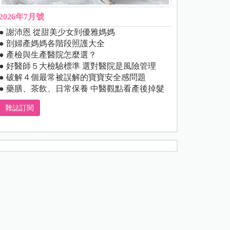
2026年7月號
● 謝沛恩 從甜美少女到優雅媽媽
● 剖婦產媽媽各階段照護大全
● 產檢與生產醫院怎麼選？
● 好醫師５大檢驗標準 選對醫院是風險管理
● 破解４個最常被誤解的寶寶安全感問題
● 藥膳、茶飲、日常保養 中醫觀點看產後掉髮
雜誌訂閱