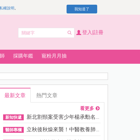
私權說明
。
我知道了
登入|註冊
師
採購年鑑
寵粉月月抽
最新文章
熱門文章
看更多
新北割頸案受害少年楊承勳名...
新知快遞
立秋後秋燥來襲！中醫教養肺...
醫師專欄