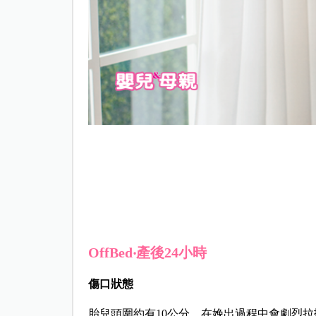
OffBed‧產後24
小時
傷口狀態
胎兒頭圍約有10公分，在娩出過程中會劇烈