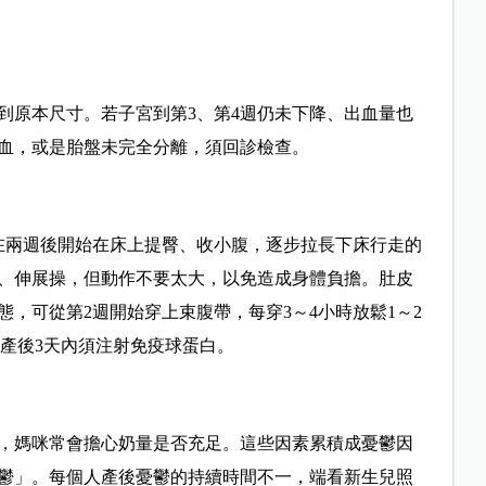
到原本尺寸。若子宮到第3、第4週仍未下降、出血量也
血，或是胎盤未完全分離，須回診檢查。
在兩週後開始在床上提臀、收小腹，逐步拉長下床行走的
、伸展操，但動作不要太大，以免造成身體負擔。肚皮
，可從第2週開始穿上束腹帶，每穿3～4小時放鬆1～2
，產後3天內須注射免疫球蛋白。
，媽咪常會擔心奶量是否充足。這些因素累積成憂鬱因
憂鬱」。每個人產後憂鬱的持續時間不一，端看新生兒照