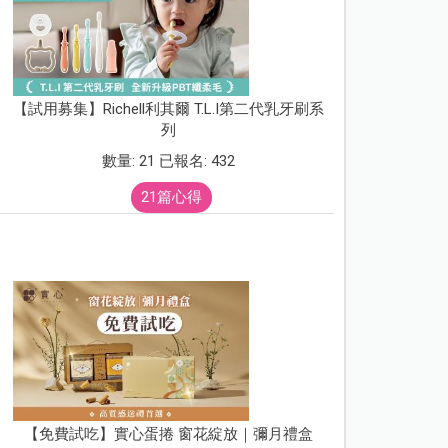
【試用募集】Richell利其爾 T.L.I第二代乳牙刷系
列
數量: 21 已報名: 432
21篇心得
【免費試吃】實心蛋捲 窗花綻放｜彌月禮盒