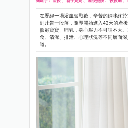
關鍵字：
產後
、
新手媽媽
、
產後照護
、
恢復期
、
在歷經一場浴血奮戰後，辛苦的媽咪終於
到此告一段落，隨即開始進入42天的產
照顧寶寶、哺乳，身心壓力不可謂不大。
食、清潔、排泄、心理狀況等不同層面深
道。