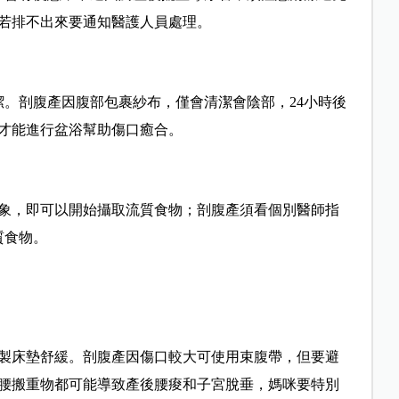
，若排不出來要通知醫護人員處理。
潔。剖腹產因腹部包裹紗布，僅會清潔會陰部，24小時後
後才能進行盆浴幫助傷口癒合。
現象，即可以開始攝取流質食物；剖腹產須看個別醫師指
質食物。
製床墊舒緩。剖腹產因傷口較大可使用束腹帶，但要避
腰搬重物都可能導致產後腰痠和子宮脫垂，媽咪要特別