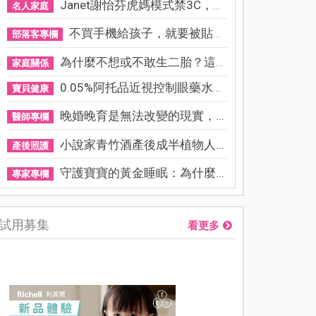
Janet謝怡芬虎媽模式禁3C，看...
名人家庭
不買手機給孩子，就要被貼「...
部落客專欄
為什麼不想或不敢生二胎？這8...
家庭關係
0.05%阿托品近視控制眼藥水納...
寶貝健康
晚婚晚育是無法改變的現實，...
醫師專欄
小說家青竹酒產後成半植物人...
產後照護
守護寶寶的黃金睡眠：為什麼...
專家專欄
試用募集
看更多