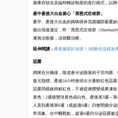
液庫存狀況及臨時轉診制度的進行模式，以降
產中產後大出血當心「席恩式症候群」
產中、產後大出血的媽咪因休克讓腦部嚴重缺
能出現後遺症，即「席恩式症候群（Sheehan
遲無法恢復，須就醫治療。
延伸閱讀：
產後漏尿好崩潰！3招教你這樣改
惡露
媽咪在分娩後，陰道會分泌脫落的子宮內膜、
復元指標。產後24小時會排出大量鮮紅色惡
惡露同樣維持鮮紅色，不過從液體變成果凍狀
黃色；2週後變淡黃色或白色。產後第3週～
人直到產後第6週（或超過6週）仍會間續分
常現象。在中醫觀點，超過6週仍分泌惡露被