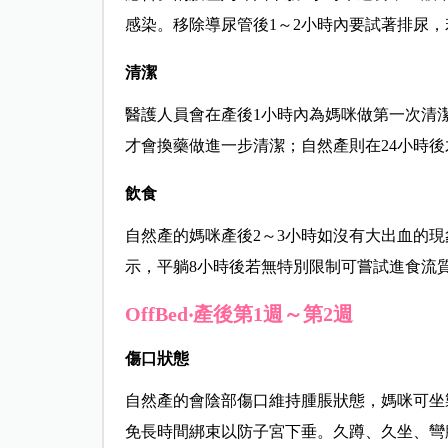
感染。移除導尿管後1～2小時內要試著排尿
清潔
醫護人員會在產後1小時內為媽咪做第一次清
才會換藥做進一步清潔；自然產則在24小時
飲食
自然產的媽咪產後2～3小時如沒有大出血的
示，平躺8小時後若無特別限制可嘗試進食流
OffBed
‧產後第1
週～第2
週
傷口狀態
自然產的會陰部傷口維持腫脹狀態，媽咪可坐
免長時間綁束以防子宮下垂。久蹲、久坐、彎