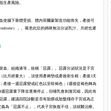
低生產風險。
血使腦下垂體受損、體內荷爾蒙製造功能喪失，產後可
Syndrome）」。罹患此症的媽咪無法分泌乳汁、月經也遲
善
瘀血、組織液等，統稱「惡露」。惡露分泌狀況是子宮
露（比月經量大），須使用產褥墊或產後衛生棉；產後3天
；產後一週惡露變成紅色以至暗褐色；1週後從褐色轉為
第4週惡露量下降並逐漸停止，但哺乳會刺激宮縮，因此有
泌惡露，建議回院診斷是否有胎膜或胎盤殘存子宮或為正
定義為「惡露不止」，代表子宮恢復不佳，須就醫治療。