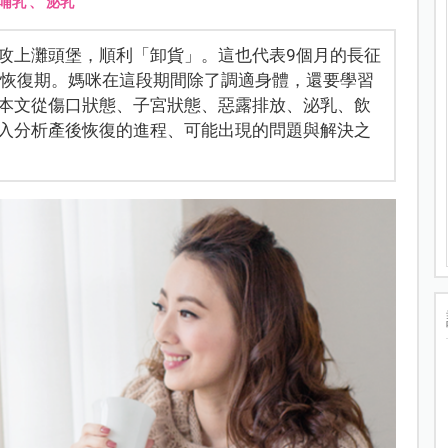
哺乳
、
泌乳
攻上灘頭堡，順利「卸貨」。這也代表9個月的長征
後恢復期。媽咪在這段期間除了調適身體，還要學習
本文從傷口狀態、子宮狀態、惡露排放、泌乳、飲
入分析產後恢復的進程、可能出現的問題與解決之