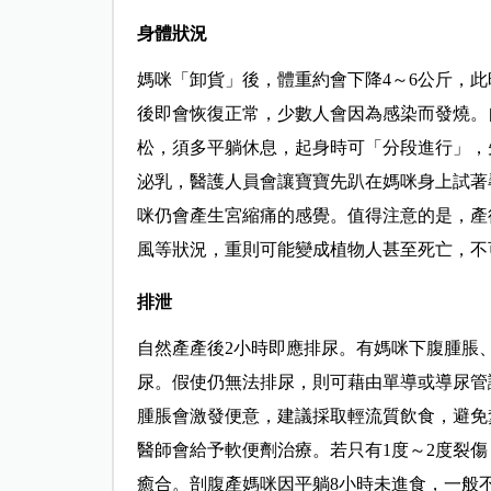
身體狀況
媽咪「卸貨」後，體重約會下降4～6公斤，此時
後即會恢復正常，少數人會因為感染而發燒。
松，須多平躺休息，起身時可「分段進行」，
泌乳，醫護人員會讓寶寶先趴在媽咪身上試著
咪仍會產生宮縮痛的感覺。值得注意的是，產
風等狀況，重則可能變成植物人甚至死亡，不
排泄
自然產產後2小時即應排尿。有媽咪下腹腫脹
尿。假使仍無法排尿，則可藉由單導或導尿管
腫脹會激發便意，建議採取輕流質飲食，避免
醫師會給予軟便劑治療。若只有1度～2度裂
癒合。剖腹產媽咪因平躺8小時未進食，一般