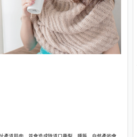
拉扯產道肌肉，並會造成陰道口撕裂、腫脹。自然產的會