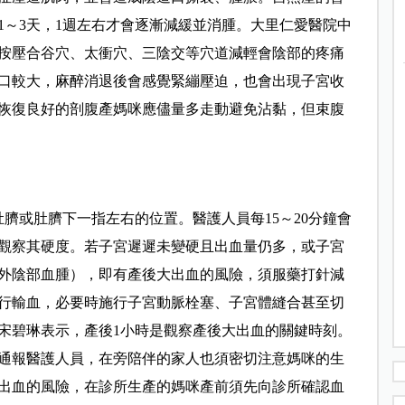
1～3天，1週左右才會逐漸減緩並消腫。大里仁愛醫院中
可按壓合谷穴、太衝穴、三陰交等穴道減輕會陰部的疼痛
口較大，麻醉消退後會感覺緊繃壓迫，也會出現子宮收
恢復良好的剖腹產媽咪應儘量多走動避免沾黏，但束腹
臍或肚臍下一指左右的位置。醫護人員每15～20分鐘會
觀察其硬度。若子宮遲遲未變硬且出血量仍多，或子宮
外陰部血腫），即有產後大出血的風險，須服藥打針減
行輸血，必要時施行子宮動脈栓塞、子宮體縫合甚至切
宋碧琳表示，產後1小時是觀察產後大出血的關鍵時刻。
通報醫護人員，在旁陪伴的家人也須密切注意媽咪的生
出血的風險，在診所生產的媽咪產前須先向診所確認血