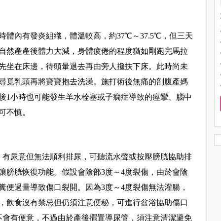
體內有發炎組織，體溫較高，約37℃～37.5℃，但三天
自然產產後體力大減，身體疲倦的程度猶如剛跑完馬拉
先坐在床邊，待頭暈退去再由旁人攙扶下床。此時尚未
尋覓乳頭再將寶寶抱去洗澡。施打術後無痛的剖腹產媽
後1小時也可能發生羊水栓塞或子癇症導致的痙攣、腦中
可不慎。
、有尿意但無法順利排尿，可聽流水聲或按壓膀胱協助排
讓膀胱恢復功能。假設會陰部3度～4度裂傷，由於會陰
糞便過量導致傷口裂開。因為3度～4度裂傷無法灌腸，
傷，飲食沒有禁忌但仍須注意便秘，可進行盆浴協助傷口
不會有便意，不過由於產後擺置導尿管，須注意清潔避免