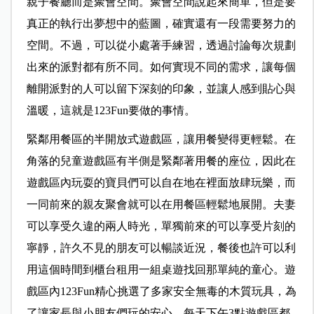
親子餐廳而是聚會空間。聚會空間說起來簡單，但是要
真正的執行出夢想中的藍圖，確實還有一段需要努力的
空間。不過，可以從小處著手練習，透過討論每次規劃
出來的派對都有所不同。如何實現不同的需求，讓每個
離開派對的人可以留下深刻的印象，並讓人感到貼心與
溫暖，這就是123Fun要做的事情。
緊鄰用餐區的半開放式遊戲區，讓用餐變得更輕鬆。在
角落的兒童遊戲區有半側是緊鄰著用餐的座位，因此在
遊戲區內玩耍的寶貝們可以自在地在裡面放肆玩樂，而
一同前來的親友聚會就可以在用餐區輕鬆地展開。夫妻
可以享受久違的兩人時光，單獨前來的可以享受片刻的
寧靜，許久不見的朋友可以暢談近況，餐後也許可以利
用這個時間到櫃台租用一組桌遊找回那單純的童心。遊
戲區內123Fun精心挑選了多家安全無毒的木質玩具，為
了讓家長與小朋友們玩的安心，每天下午3點遊戲區都