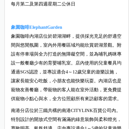
每月第二及第四週星期二公休日
象園咖啡ElephantGarden
象園咖啡內湖店位於碧湖湖畔，提供採光充足的舒適空
間與悠閒氛圍，室內外用餐區域均能欣賞碧湖景觀。附
設有停車場與全力打造的無障礙空間，並為哺乳媽咪專
設一般餐廳少有的育嬰哺乳室。店內使用的兒童餐具均
通過SGS認證，並專設適合4～12歲兒童的遊樂設施，
讓家長能安心吃飯，小朋友也能快樂玩耍。內湖店也是
寵物友善餐廳，帶寵物的客人能在室外活動，更免費提
供寵物小點心與水，全方位照顧所有來訪顧客的需求。
南港分店位於三鐵共構的南港CITYLINK百貨公司內。
特別設計的開放式空間有滿滿的綠意裝飾與柔和燈光，
寬敞明亮，氣氛舒適。店內專設適合1～5歲的兒童遊樂