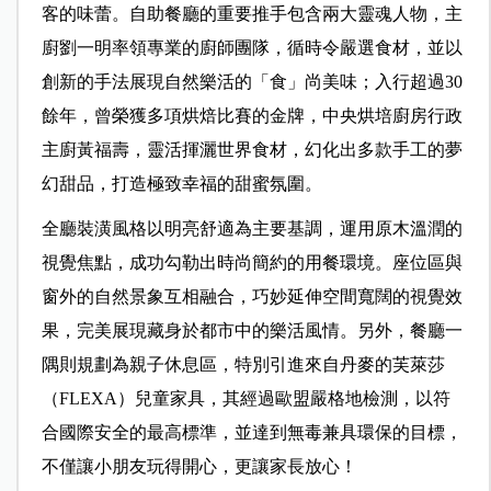
客的味蕾。自助餐廳的重要推手包含兩大靈魂人物，主
廚劉一明率領專業的廚師團隊，循時令嚴選食材，並以
創新的手法展現自然樂活的「食」尚美味；入行超過30
餘年，曾榮獲多項烘焙比賽的金牌，中央烘培廚房行政
主廚黃福壽，靈活揮灑世界食材，幻化出多款手工的夢
幻甜品，打造極致幸福的甜蜜氛圍。
全廳裝潢風格以明亮舒適為主要基調，運用原木溫潤的
視覺焦點，成功勾勒出時尚簡約的用餐環境。座位區與
窗外的自然景象互相融合，巧妙延伸空間寬闊的視覺效
果，完美展現藏身於都市中的樂活風情。另外，餐廳一
隅則規劃為親子休息區，特別引進來自丹麥的芙萊莎
（FLEXA）兒童家具，其經過歐盟嚴格地檢測，以符
合國際安全的最高標準，並達到無毒兼具環保的目標，
不僅讓小朋友玩得開心，更讓家長放心！