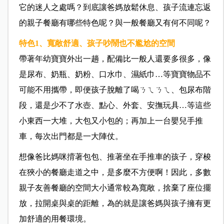
它的迷人之處嗎？到底讓爸媽放鬆休息、孩子流連忘返
的親子餐廳有哪些特色呢？與一般餐廳又有何不同呢？
特色1、寬敞舒適、孩子吵鬧也不尷尬的空間
帶著年幼寶寶外出一趟，配備比一般人還要多很多，像
是尿布、奶瓶、奶粉、口水巾、濕紙巾…等寶寶物品不
可能不用攜帶，即便孩子脫離了喝ㄋㄟㄋㄟ、包尿布階
段，還是少不了水壺、點心、外套、安撫玩具…等這些
小東西一大堆，大包又小包的；再加上一台嬰兒手推
車，每次出門都是一大陣仗。
想像爸比媽咪揹著包包、推著坐在手推車的孩子，穿梭
在狹小的餐廳走道之中，是多麼不方便啊！因此，多數
親子友善餐廳的空間大小通常較為寬敞，捨棄了座位擺
放，拉開桌與桌的距離，為的就是讓爸媽與孩子擁有更
加舒適的用餐環境。