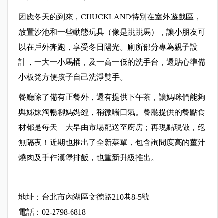
因應冬天的到來，CHUCKLAND特別在室外遊戲區，
放置沙池和一些動態玩具（像是跳跳馬），讓小朋友可
以在戶外奔跑，享受冬日陽光。廁所部分專為親子設
計，一大一小馬桶，及一高一低的洗手台，還貼心準備
小板凳方便孩子自己洗淨雙手。
餐廳除了備有正餐外，還有提供下午茶，讓媽咪們能夠
與姊妹淘暢聊媽媽經，稍微喘口氣。餐廳提供的餐點食
材都是每天一大早由市場配送至廚房；再現點現做，絕
無隔夜！近期也推出了全新菜單，包含詢問度高的薑汁
燒肉及手作漢堡排飯，也重新升級推出。
地址：台北市內湖區文德路210巷8-5號
電話：02-2798-6818