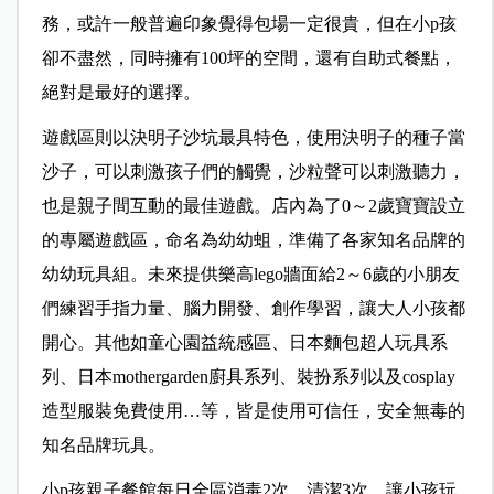
務，或許一般普遍印象覺得包場一定很貴，但在小p孩
卻不盡然，同時擁有100坪的空間，還有自助式餐點，
絕對是最好的選擇。
遊戲區則以決明子沙坑最具特色，使用決明子的種子當
沙子，可以刺激孩子們的觸覺，沙粒聲可以刺激聽力，
也是親子間互動的最佳遊戲。店內為了0～2歲寶寶設立
的專屬遊戲區，命名為幼幼蛆，準備了各家知名品牌的
幼幼玩具組。未來提供樂高lego牆面給2～6歲的小朋友
們練習手指力量、腦力開發、創作學習，讓大人小孩都
開心。其他如童心園益統感區、日本麵包超人玩具系
列、日本mothergarden廚具系列、裝扮系列以及cosplay
造型服裝免費使用…等，皆是使用可信任，安全無毒的
知名品牌玩具。
小p孩親子餐館每日全區消毒2次、清潔3次，讓小孩玩