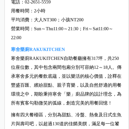
電話：02-2651-5559
用餐時間：2小時
平均消費：大人NT300；小孩NT200
營業時間：Sun～Thu11:00～21:30；
Fri～Sat11:00～
22:00
寒舍樂廚RAKUKITCHEN
寒舍樂廚RAKUKITCHEN自助餐廳擁有317坪，共250
位座位數，其中包含兩間包廂分別可容納12～18人。傳
承寒舍多元的餐飲底蘊，並以樂活的核心價值，詮釋在
豐盛百匯、繽紛甜點、親子育樂，以及自然舒適的用餐
環境之中，期盼秉持寒舍「樂」廚品牌的設計理念，為
所有賓客勾勒微笑的弧線，創造完美的用餐回憶！
擁有四大餐檯區，分別為甜點、冷盤、熱食及日式生魚
片與壽司吧，以超過130道的佳餚美饌，滿足每一位饕