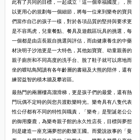
此有了共同的目標，一起成立「這一個幸福國度」，所
以更用心的規劃每一個細節，將每一位來到樂奇的寶貝
們當作自己的孩子一樣，對於各項品質的堅持與要求更
是不容馬虎，兒童餐點、餐具及遊戲區玩具的挑選，每
一個都是由店長親自挑選與評估，而由健康養生的中藥
材決明子沙池更是一大特色，其他如寶寶、幼童親善的
親子廁所和不同高度的洗手台、脫了鞋子就可以席地而
坐的喥咕鳥閱讀有各年齡層的書籍及大熊的陪伴，還有
練習益智的積木牆及攀岩區。
最熱門的兩層樓高溜滑梯，更是孩子們的最愛，還有熱
門玩偶不定時的與您共渡歡樂時光。樂奇具有八隻代表
性公仔都有不同的特性與職責，「樂奇」是聖誕老公公
的御用麋鹿，為樂奇親子館的永久性店長，目標與夢想
則是建造一座充滿夢想的歡樂王國。而愛說故事的「曼