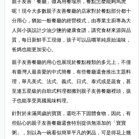
親子友善「餐廳」做為用餐場所，餐點怎麼能夠馬虎
呢！現今大多數親子友善餐廳的店家對於餐點部分都十
分用心，猶如一般餐廳的經營模式，由專業主廚專為大
人與小孩設計少油少鹽的健康食譜，講究食材來源與品
質，每日新鮮手工現做，孩子可以品嚐單純原始滋味，
爸媽也能更加安心。
親子友善餐廳的用心也展現於餐點種類的多元上，不僅
有臺灣人最喜愛的中式簡餐，有些餐廳還會推出主題料
理，舉凡美式、法式、義式、日式、泰式或是蔬食，甚
至連五星級的自助式料理都搬到親子友善餐廳裡頭，孩
子也能享受異國風味料理。
針對於未滿周歲的寶寶，還吃不下固體食物，因此，有
些貼心的親子友善餐廳還會特別提供無添加的「寶寶
粥」，別以為一碗看似簡單平凡的粥品，可是得花上幾