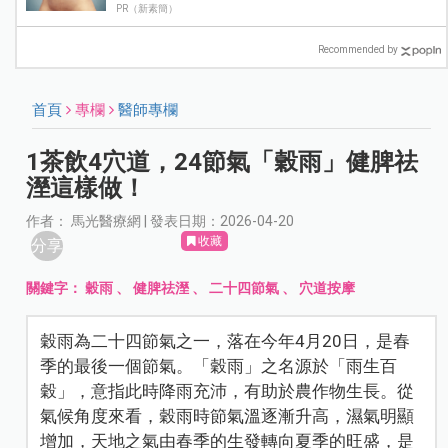
PR（新素簡）
Recommended by
首頁
專欄
醫師專欄
1茶飲4穴道，24節氣「穀雨」健脾祛
溼這樣做！
作者： 馬光醫療網 | 發表日期：2026-04-20
收藏
分享
關鍵字：
穀雨
、
健脾祛溼
、
二十四節氣
、
穴道按摩
穀雨為二十四節氣之一，落在今年4月20日，是春
季的最後一個節氣。「穀雨」之名源於「雨生百
穀」，意指此時降雨充沛，有助於農作物生長。從
氣候角度來看，穀雨時節氣溫逐漸升高，濕氣明顯
增加，天地之氣由春季的生發轉向夏季的旺盛，是