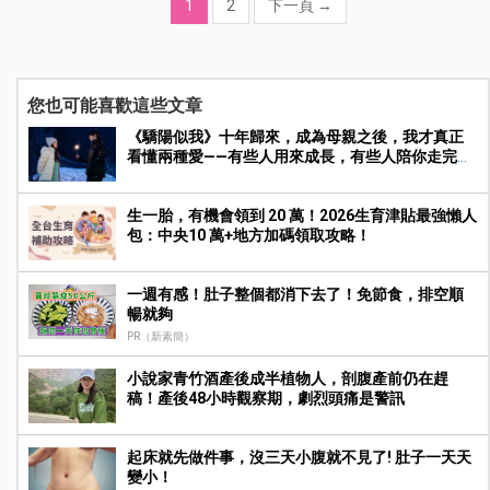
1
2
下一頁
→
您也可能喜歡這些文章
《驕陽似我》十年歸來，成為母親之後，我才真正
看懂兩種愛——有些人用來成長，有些人陪你走完人
生
生一胎，有機會領到 20 萬！2026生育津貼最強懶人
包：中央10 萬+地方加碼領取攻略！
一週有感！肚子整個都消下去了！免節食，排空順
暢就夠
PR（新素簡）
小說家青竹酒產後成半植物人，剖腹產前仍在趕
稿！產後48小時觀察期，劇烈頭痛是警訊
起床就先做件事，沒三天小腹就不見了! 肚子一天天
變小！