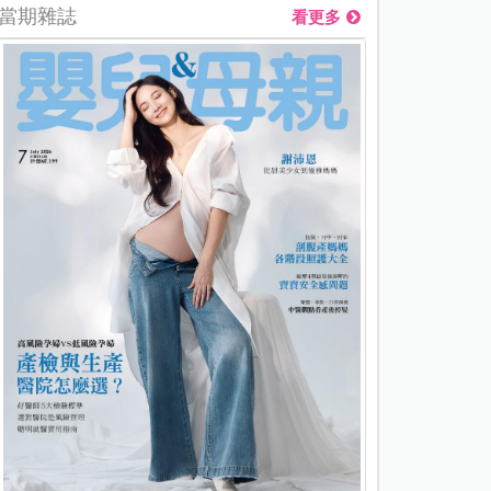
當期雜誌
看更多