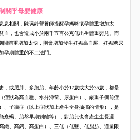
制關乎母嬰健康
息息相關，陳珮鈴營養師提醒孕媽咪懷孕體重增加太
貧血，也會造成小於兩千五百公克低出生體重嬰兒。而
孕期間體重增加太快，則會增加發生妊娠高血壓、妊娠糖尿
加孕期體重的不二法門。
，或肥胖、多胞胎、年齡小於17歲或大於35歲，都是
（症狀為高血壓、水分滯留、尿蛋白）、嚴重子癇前症
）、子癇症（以上症狀加上產生全身
抽
搐
的情形），是
能衰竭、胎盤早期剝離等），對胎兒也會產生生長遲
高鐵、高鈣、高蛋白）、三低（低鹽、低脂肪、適量限