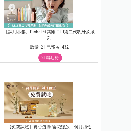
【試用募集】Richell利其爾 T.L.I第二代乳牙刷系
列
數量: 21 已報名: 432
21篇心得
【免費試吃】實心蛋捲 窗花綻放｜彌月禮盒