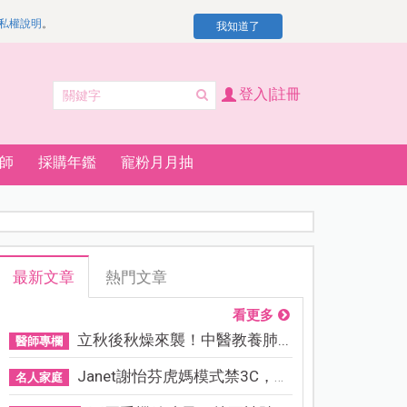
私權說明
。
我知道了
登入|註冊
師
採購年鑑
寵粉月月抽
最新文章
熱門文章
看更多
立秋後秋燥來襲！中醫教養肺...
醫師專欄
Janet謝怡芬虎媽模式禁3C，看...
名人家庭