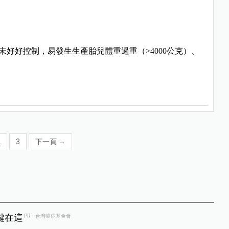
好好控制，易發生生產胎兒體重過重（>4000公克）、
2
3
下一頁
→
鍵在這
PR・台灣癌症基金會