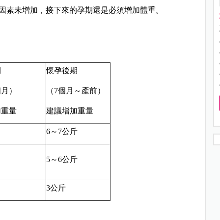
因素未增加，接下來的孕期還是必須增加體重。
期
懷孕後期
個月）
（7個月～產前）
加重量
建議增加重量
6～7公斤
5～6公斤
3公斤