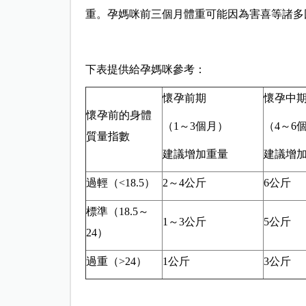
重。孕媽咪前三個月體重可能因為害喜等諸多
下表提供給孕媽咪參考：
懷孕前期
懷孕中
懷孕前的身體
（1～3個月）
（4～6
質量指數
建議增加重量
建議增
過輕（<18.5）
2～4公斤
6公斤
標準（18.5～
1～3公斤
5公斤
24）
過重（>24）
1公斤
3公斤