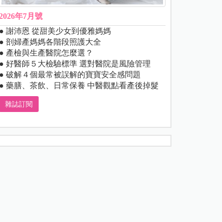
2026年7月號
● 謝沛恩 從甜美少女到優雅媽媽
● 剖婦產媽媽各階段照護大全
● 產檢與生產醫院怎麼選？
● 好醫師５大檢驗標準 選對醫院是風險管理
● 破解４個最常被誤解的寶寶安全感問題
● 藥膳、茶飲、日常保養 中醫觀點看產後掉髮
雜誌訂閱