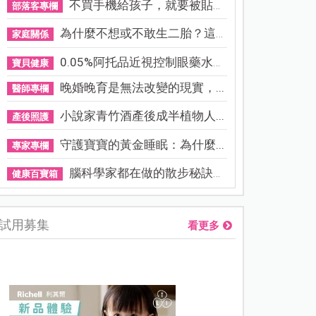
不買手機給孩子，就要被貼「...
部落客專欄
為什麼不想或不敢生二胎？這8...
家庭關係
0.05%阿托品近視控制眼藥水納...
寶貝健康
晚婚晚育是無法改變的現實，...
醫師專欄
小說家青竹酒產後成半植物人...
產後照護
守護寶寶的黃金睡眠：為什麼...
專家專欄
腦科學家都在做的散步秘訣！...
健康百寶箱
試用募集
看更多