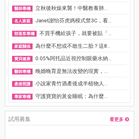
立秋後秋燥來襲！中醫教養肺...
醫師專欄
Janet謝怡芬虎媽模式禁3C，看...
名人家庭
不買手機給孩子，就要被貼「...
部落客專欄
為什麼不想或不敢生二胎？這8...
家庭關係
0.05%阿托品近視控制眼藥水納...
寶貝健康
晚婚晚育是無法改變的現實，...
醫師專欄
小說家青竹酒產後成半植物人...
產後照護
守護寶寶的黃金睡眠：為什麼...
專家專欄
試用募集
看更多