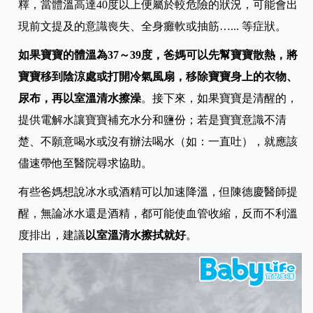
釋，當體溫高達40度以上便屬於較危險的狀況，可能會出
現前文提及的意識喪失、全身癱軟或抽筋…... 等症狀。
如果寶寶的體溫為37～39度，爸媽可以先幫寶寶散熱，將
寶寶移到陰涼處或打開冷氣風扇，移除寶寶身上的衣物、
尿布，再以室溫清水擦澡
。接下來，如果寶寶是清醒的，
提供電解水讓寶寶補充水分和鹽份；若是寶寶意識不清
楚、不願意喝水或沒有辦法喝水（如：一直吐），就應該
儘速帶他至醫院尋求協助。
有些爸媽想說冰水或酒精可以加速降溫，但陳德慶醫師提
醒，無論冰水還是酒精，都可能使血管收縮，反而不利溫
度排出，建議
以室溫清水擦拭就好
。