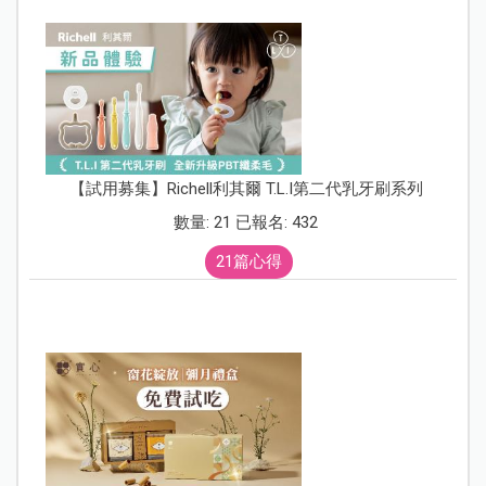
【試用募集】Richell利其爾 T.L.I第二代乳牙刷系列
數量: 21 已報名: 432
21篇心得