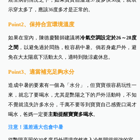
示穿太多了，應該36度多才是正常的。
Point2、保持合宜環境溫度
如果在室內，陳德慶醫師建議將
冷氣空調設定於26～28度
之間
，以避免過於悶熱，較容易中暑。倘若身處戶外，避
免在大太陽底下活動太久，適時到陰涼處休息。
Point3、適當補充足夠水分
造成中暑的要素有一個為「水分」，但寶寶很容易玩性一
來，就忘了要喝水，尤其是艷陽之下的戶外活動時，不知
不覺就流失許多水分，千萬不要等到寶寶自己感覺口渴才
喝水，爸媽一定要
主動提醒寶寶多喝水
。
注意！溫差過大也會中暑
從艷陽高照的30多度戶外環境突然進入冷氣開得很強的室