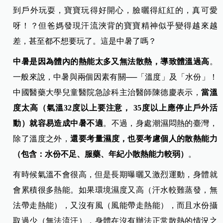
到戶外玩耍，寶寶玩得好開心，臉曬得紅紅的，真可愛
呀！？但爸媽發現汗流浹背的寶寶精神似乎變得越來越
差，甚至都不想要玩了。這是中暑了嗎？
中暑是因為體內的熱能太多又無法散熱，導致體溫過高
。
一般來說，中暑與兩個因素有關──「溫度」及「水份」！
中國醫藥大學兒童醫院急診科主治醫師陳德慶表示，
當溫
度太高（氣溫32度以上要注意， 35度以上應停止戶外活
動）就容易造成中暑不適
。不過，身處潮濕悶熱的臺灣，
除了溫度之外，
還要考量濕度，也要考慮個人的散熱能力
（包含：水份不足、服藥、年紀小散熱能力較弱）
。
有時候氣溫不會很高，但是長期曝曬又激烈運動，身體就
會累積很多熱能。如果環境濕度又高（汗水較難蒸發，無
法帶走熱能），又沒有風（風能帶走熱能），而且水份攝
取過少（無法流汗），身體在沒有辦法正常散熱的情況之