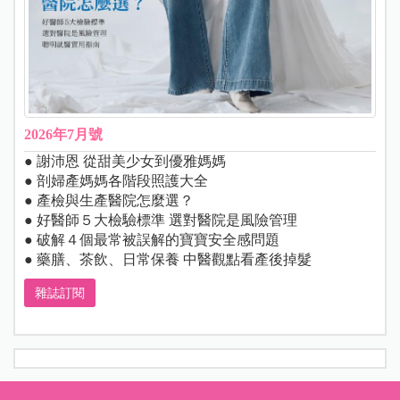
2026年7月號
● 謝沛恩 從甜美少女到優雅媽媽
● 剖婦產媽媽各階段照護大全
● 產檢與生產醫院怎麼選？
● 好醫師５大檢驗標準 選對醫院是風險管理
● 破解４個最常被誤解的寶寶安全感問題
● 藥膳、茶飲、日常保養 中醫觀點看產後掉髮
雜誌訂閱