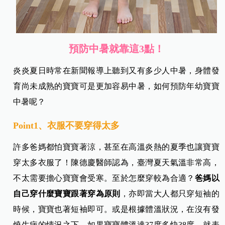
預防中暑就靠這3點！
炎炎夏日時常在新聞報導上聽到又有多少人中暑，身體發
育尚未成熟的寶寶可是更加容易中暑，如何預防年幼寶寶
中暑呢？
Point1、衣服不要穿得太多
許多爸媽都怕寶寶著涼，甚至在高溫炎熱的夏季也讓寶寶
穿太多衣服了！陳德慶醫師認為，臺灣夏天氣溫非常高，
不太需要擔心寶寶會受寒。至於怎麼穿較為合適？
爸媽以
自己穿什麼寶寶跟著穿為原則
，亦即當大人都只穿短袖的
時候，寶寶也著短袖即可。或是根據體溫狀況，在沒有發
燒生病的情況之下，如果寶寶體溫達37度多快38度，就表