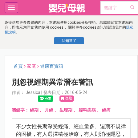
Toggle
navigation
為提供您更多優質的內容，本網站使用cookies分析技術。若繼續閱覽本網站內
容，即表示您同意我們使用 cookies， 關於更多cookies資訊請閱讀我們的
隱私
權說明
。
我知道了
首頁
家庭
健康百寶箱
別忽視經期異常潛在警訊
作者： Jessica | 發表日期：2016-05-24
收藏
關鍵字：
經期
、
月經
、
生理期
、
婦科疾病
、
經痛
不少女性長期深受經痛、經血量多、週期不規律
的困擾，有人選擇積極治療，有人則消極隱忍，