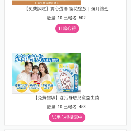
【免費試吃】實心蛋捲 窗花綻放｜彌月禮盒
數量: 10 已報名: 502
11篇心得
【免費體驗】森活舒敏兒童益生菌
數量: 10 已報名: 453
試用心得撰寫中