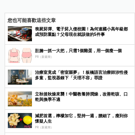
您也可能喜歡這些文章
喪屍菸彈、電子菸入侵校園！為何連國小高年級都
成預防重點？父母現在就該做的5件事
肚腩一抓一大把，只需1個雞蛋，用一個瘦一個
PR（新素簡）
治療室竟成「密室噩夢」！板橋語言治療師涉性侵
多童，監視器錄下「天理不容」罪證
立秋後秋燥來襲！中醫教養肺潤燥，改善乾咳、口
乾與換季不適
減肥首選，檸檬加它，堅持一週，腰細了，瘦到你
懷疑人生
PR（新素簡）