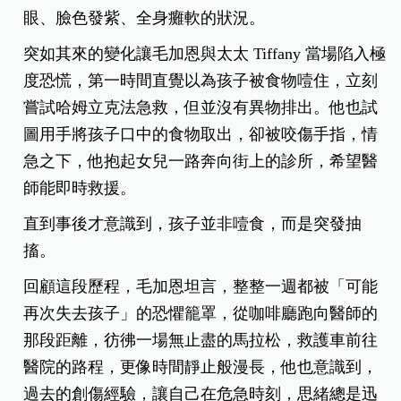
眼、臉色發紫、全身癱軟的狀況。
突如其來的變化讓毛加恩與太太 Tiffany 當場陷入極
度恐慌，第一時間直覺以為孩子被食物噎住，立刻
嘗試哈姆立克法急救，但並沒有異物排出。他也試
圖用手將孩子口中的食物取出，卻被咬傷手指，情
急之下，他抱起女兒一路奔向街上的診所，希望醫
師能即時救援。
直到事後才意識到，孩子並非噎食，而是突發抽
搐。
回顧這段歷程，毛加恩坦言，整整一週都被「可能
再次失去孩子」的恐懼籠罩，從咖啡廳跑向醫師的
那段距離，彷彿一場無止盡的馬拉松，救護車前往
醫院的路程，更像時間靜止般漫長，他也意識到，
過去的創傷經驗，讓自己在危急時刻，思緒總是迅