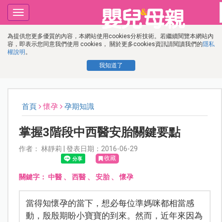
Toggle
navigation
為提供您更多優質的內容，本網站使用cookies分析技術。若繼續閱覽本網站內
容，即表示您同意我們使用 cookies， 關於更多cookies資訊請閱讀我們的
隱私
權說明
。
我知道了
首頁
懷孕
孕期知識
掌握3階段中西醫安胎關鍵要點
作者： 林靜莉 | 發表日期：2016-06-29
收藏
關鍵字：
中醫
、
西醫
、
安胎
、
懷孕
當得知懷孕的當下，想必每位準媽咪都相當感
動，殷殷期盼小寶寶的到來。然而，近年來因為