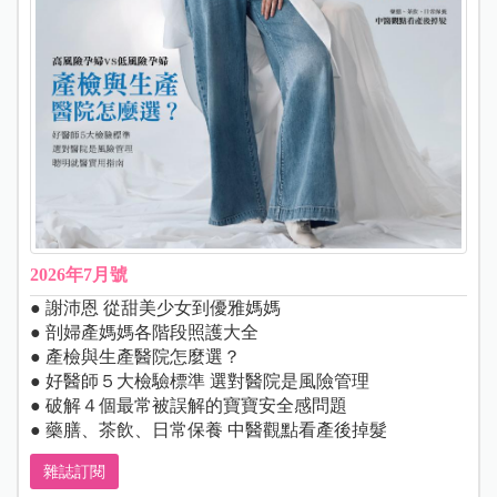
2026年7月號
● 謝沛恩 從甜美少女到優雅媽媽
● 剖婦產媽媽各階段照護大全
● 產檢與生產醫院怎麼選？
● 好醫師５大檢驗標準 選對醫院是風險管理
● 破解４個最常被誤解的寶寶安全感問題
● 藥膳、茶飲、日常保養 中醫觀點看產後掉髮
雜誌訂閱