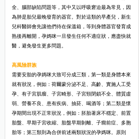
全、腦部缺陷問題等，其中又以呼吸窘迫最為常見，因
為肺是胎兒最晚發育的器官。對於這類的早產兒，新生
兒科醫師會先讓他們待在保溫箱，等到身體器官發育成
熟後再離開，孕媽咪一旦發生任何不適症狀，應盡快就
醫，避免發生更多問題。
高風險群族
需要安胎的孕媽咪大致可分成三類，第一類是身體本來
就有狀況，例如：荷爾蒙分泌不足、高齡、實施人工受
孕、有子宮肌瘤、子宮畸形、子宮頸閉鎖不全、體質虛
弱、營養不良、患有疾病、抽菸、喝酒等；第二類是懷
孕期間出現不正常狀況，例如：胚胎著床不穩定、前置
胎盤、早期子宮收縮、胎盤早期剝離、子癇前症、多胞
胎等；第三類則為合併前述兩類狀況的孕媽咪。原則