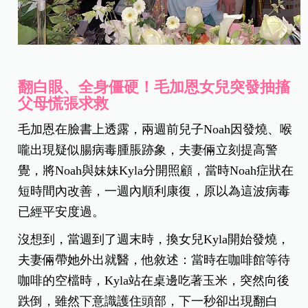
翻白眼、全身僵硬！毛加恩女兒突發抽搐
父母慌張求救
毛加恩在臉書上透露，兩週前兒子Noah因發燒、喉
嚨出現疑似腸病毒腫脹跡象，夫妻倆立刻提高警
覺，將Noah與妹妹Kyla分開照顧，當時Noah症狀在
短時間內改善，一週內順利康復，原以為這波病毒
已經平安度過。
沒想到，當週到了週末時，換女兒Kyla開始發燒，
夫妻倆帶她外出就醫，他敘述：當時在咖啡館等待
咖啡的空檔時，Kyla站在桌邊吃著玉米，突然向後
跌倒，雖然下意識護住頭部，下一秒卻出現翻白