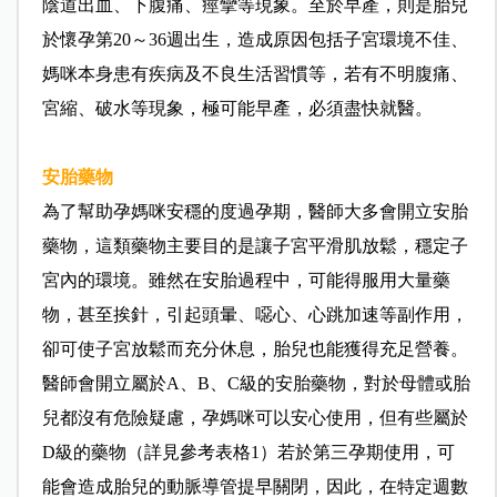
陰道出血、下腹痛、痙攣等現象。至於早產，則是胎兒
於懷孕第20～36週出生，造成原因包括子宮環境不佳、
媽咪本身患有疾病及不良生活習慣等，若有不明腹痛、
宮縮、破水等現象，極可能早產，必須盡快就醫。
安胎藥物
為了幫助孕媽咪安穩的度過孕期，醫師大多會開立安胎
藥物，這類藥物主要目的是讓子宮平滑肌放鬆，穩定子
宮內的環境。雖然在安胎過程中，可能得服用大量藥
物，甚至挨針，引起頭暈、噁心、心跳加速等副作用，
卻可使子宮放鬆而充分休息，胎兒也能獲得充足營養。
醫師會開立屬於A、B、C級的安胎藥物，對於母體或胎
兒都沒有危險疑慮，孕媽咪可以安心使用，但有些屬於
D級的藥物（詳見參考表格1）若於第三孕期使用，可
能會造成胎兒的動脈導管提早關閉，因此，在特定週數