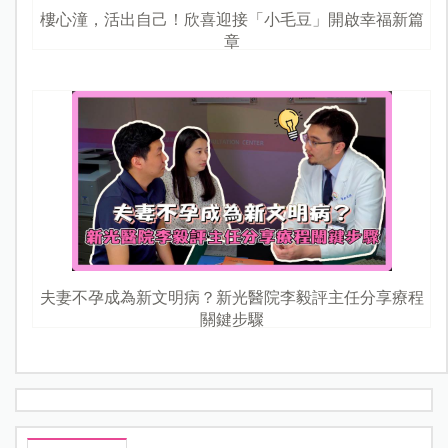
樓心潼，活出自己！欣喜迎接「小毛豆」開啟幸福新篇
章
夫妻不孕成為新文明病？新光醫院李毅評主任分享療程
關鍵步驟