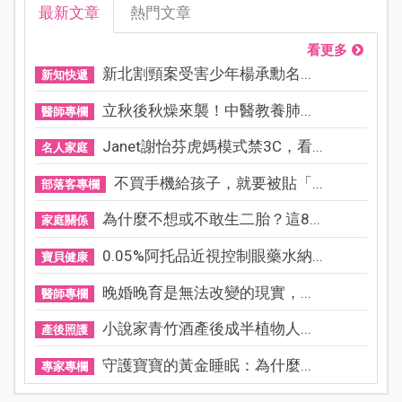
最新文章
熱門文章
看更多
新北割頸案受害少年楊承勳名...
新知快遞
立秋後秋燥來襲！中醫教養肺...
醫師專欄
Janet謝怡芬虎媽模式禁3C，看...
名人家庭
不買手機給孩子，就要被貼「...
部落客專欄
為什麼不想或不敢生二胎？這8...
家庭關係
0.05%阿托品近視控制眼藥水納...
寶貝健康
晚婚晚育是無法改變的現實，...
醫師專欄
小說家青竹酒產後成半植物人...
產後照護
守護寶寶的黃金睡眠：為什麼...
專家專欄