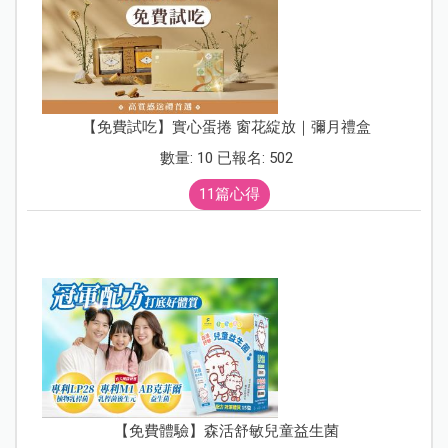
【免費試吃】實心蛋捲 窗花綻放｜彌月禮盒
數量: 10 已報名: 502
11篇心得
【免費體驗】森活舒敏兒童益生菌