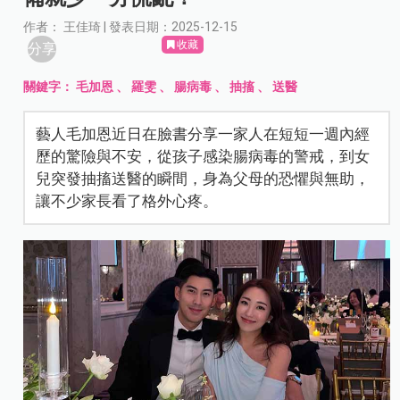
作者： 王佳琦 | 發表日期：2025-12-15
收藏
分享
關鍵字：
毛加恩
、
羅雯
、
腸病毒
、
抽搐
、
送醫
藝人毛加恩近日在臉書分享一家人在短短一週內經
歷的驚險與不安，從孩子感染腸病毒的警戒，到女
兒突發抽搐送醫的瞬間，身為父母的恐懼與無助，
讓不少家長看了格外心疼。