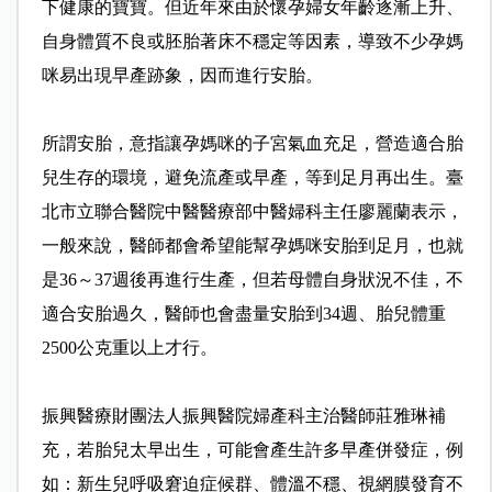
下健康的寶寶。但近年來由於懷孕婦女年齡逐漸上升、
自身體質不良或胚胎著床不穩定等因素，導致不少孕媽
咪易出現早產跡象，因而進行安胎。
所謂安胎，意指讓孕媽咪的子宮氣血充足，營造適合胎
兒生存的環境，避免流產或早產，等到足月再出生。臺
北市立聯合醫院中醫醫療部中醫婦科主任廖麗蘭表示，
一般來說，醫師都會希望能幫孕媽咪安胎到足月，也就
是36～37週後再進行生產，但若母體自身狀況不佳，不
適合安胎過久，醫師也會盡量安胎到34週、胎兒體重
2500公克重以上才行。
振興醫療財團法人振興醫院婦產科主治醫師莊雅琳補
充，若胎兒太早出生，可能會產生許多早產併發症，例
如：新生兒呼吸窘迫症候群、體溫不穩、視網膜發育不