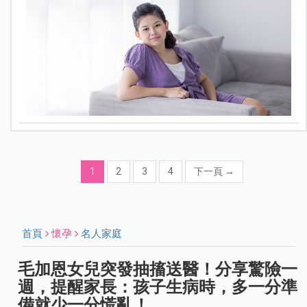
1
2
3
4
下一頁
→
首頁
懷孕
名人家庭
毛加恩女兒突發抽搐送醫！分享驚險一
週，提醒家長：孩子生病時，多一分準
備就少一分慌亂！