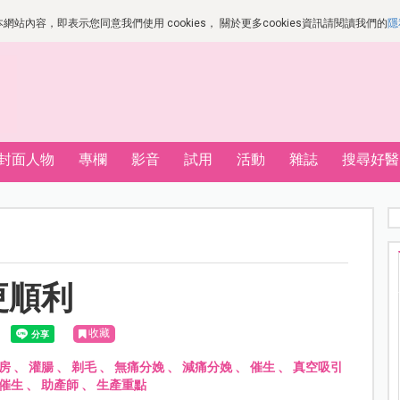
站內容，即表示您同意我們使用 cookies， 關於更多cookies資訊請閱讀我們的
隱
封面人物
專欄
影音
試用
活動
雜誌
搜尋好醫
更順利
收藏
房
、
灌腸
、
剃毛
、
無痛分娩
、
減痛分娩
、
催生
、
真空吸引
催生
、
助產師
、
生產重點