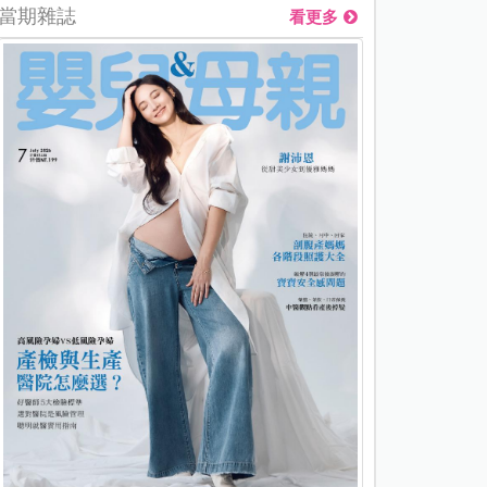
當期雜誌
看更多