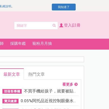
私權說明
。
我知道了
登入|註冊
師
採購年鑑
寵粉月月抽
最新文章
熱門文章
看更多
不買手機給孩子，就要被貼「...
部落客專欄
0.05%阿托品近視控制眼藥水納...
寶貝健康