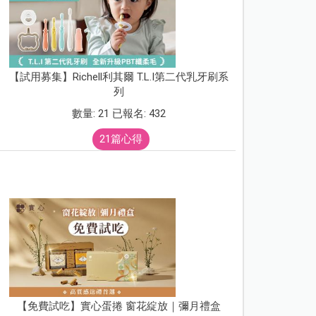
【試用募集】Richell利其爾 T.L.I第二代乳牙刷系
列
數量: 21 已報名: 432
21篇心得
【免費試吃】實心蛋捲 窗花綻放｜彌月禮盒