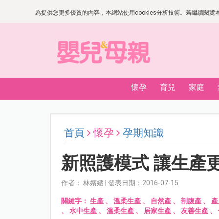
為提供您更多優質的內容，本網站使用cookies分析技術。若繼續閱覽本網
懷孕
育兒
家庭
首頁
懷孕
孕期知識
新照護模式 讓生產
作者： 林嬪嬙 | 發表日期：2016-07-15
關鍵字：
生產
、
溫柔生產
、
自然產
、
剖腹產
、
產
、
水中生產
、
溫柔生產
、
居家生產
、
友善生產
、