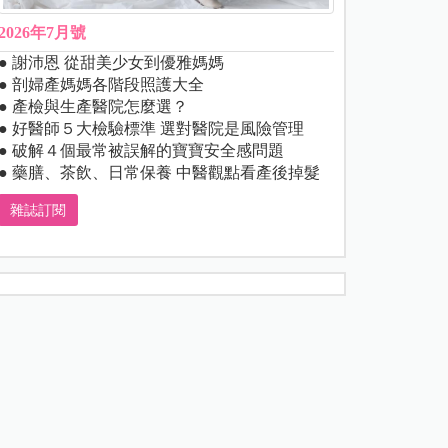
2026年7月號
● 謝沛恩 從甜美少女到優雅媽媽
● 剖婦產媽媽各階段照護大全
● 產檢與生產醫院怎麼選？
● 好醫師５大檢驗標準 選對醫院是風險管理
● 破解４個最常被誤解的寶寶安全感問題
● 藥膳、茶飲、日常保養 中醫觀點看產後掉髮
雜誌訂閱