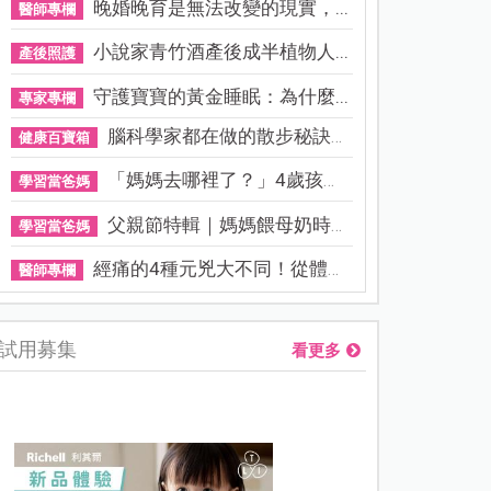
晚婚晚育是無法改變的現實，...
醫師專欄
小說家青竹酒產後成半植物人...
產後照護
守護寶寶的黃金睡眠：為什麼...
專家專欄
腦科學家都在做的散步秘訣！...
健康百寶箱
「媽媽去哪裡了？」4歲孩子還...
學習當爸媽
父親節特輯｜媽媽餵母奶時，...
學習當爸媽
經痛的4種元兇大不同！從體質...
醫師專欄
試用募集
看更多