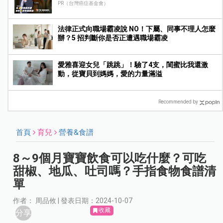
PR（台灣癌症基金會）
法律正式向職場霸凌說 NO！下屬、同事不理人怎麼
辦？5 招判斷你是否正遭遇職場霸凌
愛雅喜迎女兒「跳跳」！驗了4支，閨蜜比我還激
動，從寶貝到媽媽，愛的力量滿溢
Recommended by
首頁
育兒
營養&食譜
8～9個月寶寶飲食可以吃什麼？可吃
甜椒、地瓜、吐司嗎？手指食物食譜清
單
作者： 周品攸 | 發表日期：2024-10-07
收藏
分享