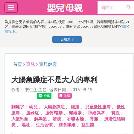
Toggle
navigation
為提供您更多優質的內容，本網站使用cookies分析技術。若繼續閱覽本網站內
容，即表示您同意我們使用 cookies， 關於更多cookies資訊請閱讀我們的
隱私
權說明
。
我知道了
首頁
育兒
寶貝健康
大腸急躁症不是大人的專利
作者： 裴仁生 主任 | 發表日期：2016-08-19
收藏
關鍵字：
幼兒
、
大腸急躁症
、
腹痛
、
兒童慢性腹痛
、
慢性
腹痛
、
腸躁症
、
腸胃蠕動
、
纖維素
、
神經異常
、
貧血
、
大便出血
、
解黑便
、
發燒
、
吞嚥困難
、
背痛
、
潰瘍性結腸
炎
、
嘔吐
、
生活習慣
、
膳食纖維
、
益生菌