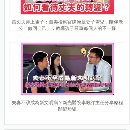
當丈夫穿上裙子：最美檢察官陳漢章妻子雪兒，陪伴老
公「做回自己」，教導孩子尊重每個人的不一樣
夫妻不孕成為新文明病？新光醫院李毅評主任分享療程
關鍵步驟