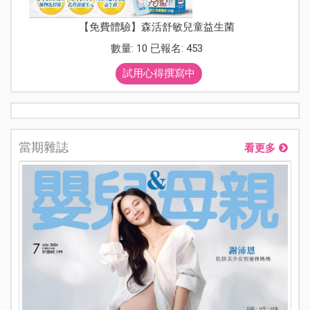
【免費體驗】森活舒敏兒童益生菌
數量: 10 已報名: 453
試用心得撰寫中
當期雜誌
看更多