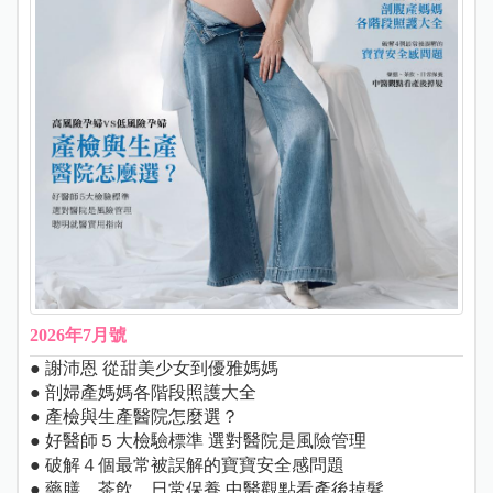
2026年7月號
● 謝沛恩 從甜美少女到優雅媽媽
● 剖婦產媽媽各階段照護大全
● 產檢與生產醫院怎麼選？
● 好醫師５大檢驗標準 選對醫院是風險管理
● 破解４個最常被誤解的寶寶安全感問題
● 藥膳、茶飲、日常保養 中醫觀點看產後掉髮