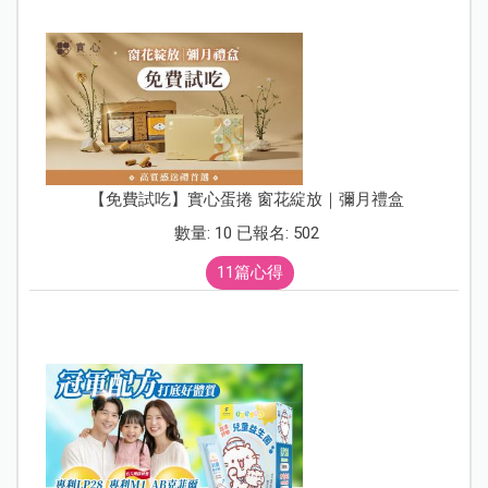
【免費試吃】實心蛋捲 窗花綻放｜彌月禮盒
數量: 10 已報名: 502
11篇心得