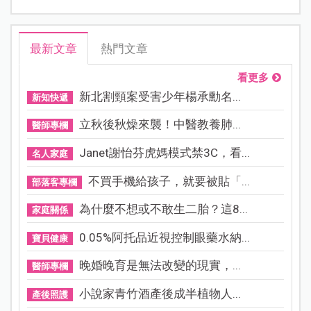
最新文章
熱門文章
看更多
新北割頸案受害少年楊承勳名...
新知快遞
立秋後秋燥來襲！中醫教養肺...
醫師專欄
Janet謝怡芬虎媽模式禁3C，看...
名人家庭
不買手機給孩子，就要被貼「...
部落客專欄
為什麼不想或不敢生二胎？這8...
家庭關係
0.05%阿托品近視控制眼藥水納...
寶貝健康
晚婚晚育是無法改變的現實，...
醫師專欄
小說家青竹酒產後成半植物人...
產後照護