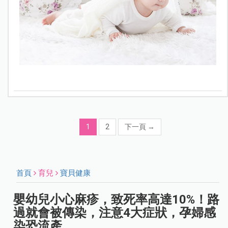
1
2
下一頁
→
首頁
育兒
寶貝健康
嬰幼兒小心麻疹，致死率高達10%！路
過就會被傳染，注意4大症狀，孕婦感
染恐流產