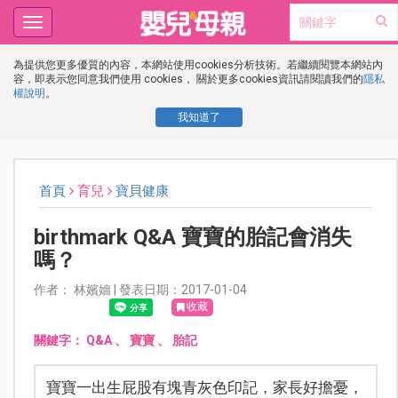
Toggle
navigation
為提供您更多優質的內容，本網站使用cookies分析技術。若繼續閱覽本網站內
容，即表示您同意我們使用 cookies， 關於更多cookies資訊請閱讀我們的
隱私
權說明
。
我知道了
首頁
育兒
寶貝健康
birthmark Q&A 寶寶的胎記會消失
嗎？
作者： 林嬪嬙 | 發表日期：2017-01-04
收藏
關鍵字：
Q&A
、
寶寶
、
胎記
寶寶一出生屁股有塊青灰色印記，家長好擔憂，