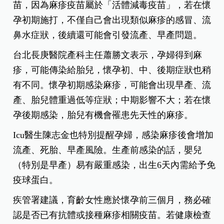
苗，因為麻疹疫苗屬於「活體減毒疫苗」，若在懷
孕初期施打，不僅自己會出現類似麻疹的感冒、流
鼻水症狀，後續還可能會引發流產、早產問題。
台北長庚醫院產科主任蕭勝文表示，孕婦得到麻
疹，可能傳染給胎兒，懷孕初、中、後期症狀也稍
有不同。懷孕初期感染麻疹，可能會出現早產、流
產、胎兒體重過低等症狀；中期影響不大；若在懷
孕後期感染，胎兒有機會罹患先天性的麻疹。
Icu醫生陳志金也特別提醒孕婦，感染麻疹後會增加
流產、死胎、早產風險。生產前感染的話，嬰兒
（特別是早產）易有嚴重感染，出生6天內需給予免
疫球蛋白。
疾管署建議，育齡女性應於懷孕前三個月，務必確
認是否已有抗體或接種麻疹相關疫苗。若健康檢查