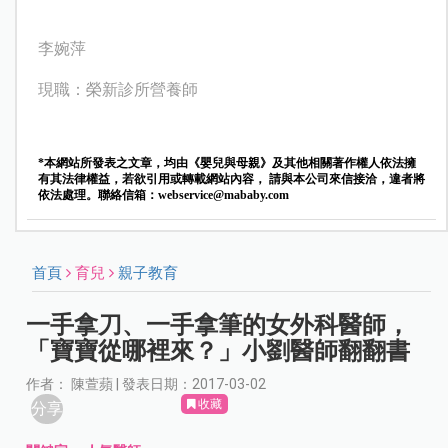
李婉萍
現職：榮新診所營養師
*本網站所發表之文章，均由《嬰兒與母親》及其他相關著作權人依法擁
有其法律權益，若欲引用或轉載網站內容， 請與本公司來信接洽，違者將
依法處理。聯絡信箱：
webservice@mababy.com
首頁
育兒
親子教育
一手拿刀、一手拿筆的女外科醫師，
「寶寶從哪裡來？」小劉醫師翻翻書
作者： 陳萱蘋 | 發表日期：2017-03-02
收藏
分享