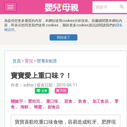
Toggle
navigation
為提供您更多優質的內容，本網站使用cookies分析技術。若繼續閱覽本網站內
容，即表示您同意我們使用 cookies， 關於更多cookies資訊請閱讀我們的
隱私
權說明
。
我知道了
首頁
育兒
營養&食譜
寶寶愛上重口味？！
作者： editor | 發表日期：2010-06-11
收藏
關鍵字：
嬰幼兒
、
重口味
、
甜食
、
飲食
、
加工食品
、
零
食
、
海鮮
、
蜂蜜
、
副食品
寶寶喜歡吃重口味食物，容易造成蛀牙、肥胖現