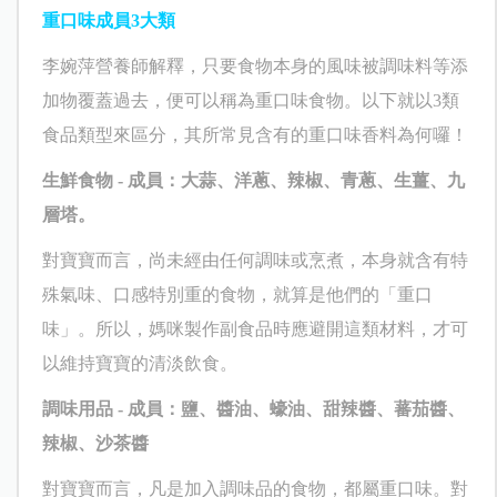
重口味成員
3
大類
李婉萍營養師解釋，只要食物本身的風味被調味料等添
加物覆蓋過去，便可以稱為重口味食物。以下就以
3
類
食品類型來區分，其所常見含有的重口味香料為何囉！
生鮮食物
-
成員：大蒜、洋蔥、辣椒、青蔥、生薑、九
層塔。
對寶寶而言，尚未經由任何調味或烹煮，本身就含有特
殊氣味、口感特別重的食物，就算是他們的「重口
味」。所以，媽咪製作副食品時應避開這類材料，才可
以維持寶寶的清淡飲食。
調味用品
-
成員：鹽、醬油、蠔油、甜辣醬、蕃茄醬、
辣椒、沙茶醬
對寶寶而言，凡是加入調味品的食物，都屬重口味。對