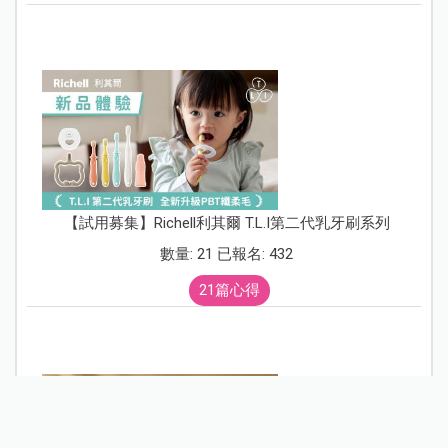
【試用募集】Richell利其爾 T.L.I第二代乳牙刷系列
數量: 21 已報名: 432
21篇心得