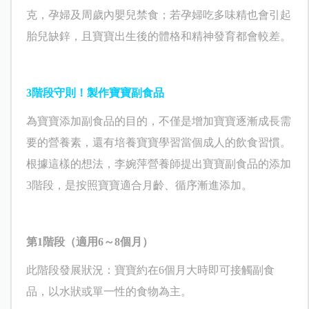
克
，孕婦及周歲內嬰兒禁食；若孕婦吃多味精也會引起
胎兒缺鋅，且寶寶出生後的體格和精神發育都會較差。
3
階段守則！製作寶寶副食品
為寶寶添加副食品的目的，不僅是增加寶寶逐漸成長需
要的營養素，還有培養寶寶學習當個成人的飲食習慣。
根據這樣的想法，李婉萍營養師提出寶寶副食品的添加
3
階段，是按照寶寶適合月齡、循序漸進添加。
第
1
階段（適用
6
～
8
個月）
此階段發展狀況：寶寶約在
6
個月大時即可接觸副食
品，以水狀或單一性的食物為主。