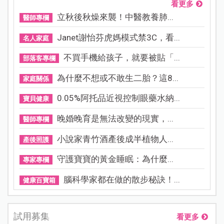
看更多
立秋後秋燥來襲！中醫教養肺...
醫師專欄
Janet謝怡芬虎媽模式禁3C，看...
名人家庭
不買手機給孩子，就要被貼「...
部落客專欄
為什麼不想或不敢生二胎？這8...
家庭關係
0.05%阿托品近視控制眼藥水納...
寶貝健康
晚婚晚育是無法改變的現實，...
醫師專欄
小說家青竹酒產後成半植物人...
產後照護
守護寶寶的黃金睡眠：為什麼...
專家專欄
腦科學家都在做的散步秘訣！...
健康百寶箱
試用募集
看更多