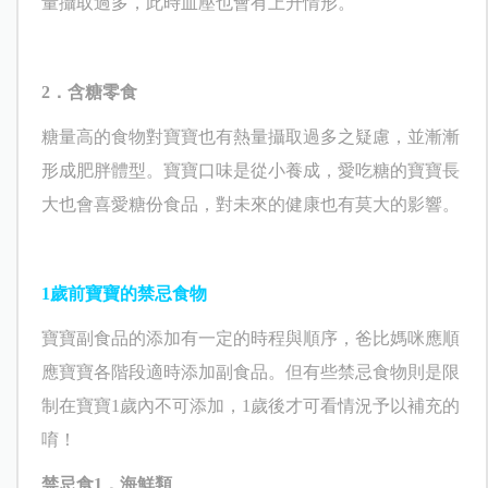
量攝取過多，此時血壓也會有上升情形。
2
．含糖零食
糖量高的食物對寶寶也有熱量攝取過多之疑慮，並漸漸
形成肥胖體型。寶寶口味是從小養成，愛吃糖的寶寶長
大也會喜愛糖份食品，對未來的健康也有莫大的影響。
1
歲前寶寶的禁忌食物
寶寶副食品的添加有一定的時程與順序，爸比媽咪應順
應寶寶各階段適時添加副食品。但有些禁忌食物則是限
制在寶寶
1
歲內不可添加，
1
歲後才可看情況予以補充的
唷！
禁忌食
1
．海鮮類