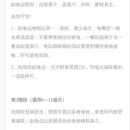
副食品類型：自製果汁、蔬菜汁、米粉、麥精為主。
添加守則：
1
．副食品種類以單一、新鮮、量少為主，每餐皆一種
水果或蔬菜；不要將食物混合餵食，一餐給蘋果汁另一
餐就給菠菜汁。爸比媽咪藉此找出寶寶對哪些食物過
敏，即可避免添加。
2
．此階段副食品ㄧ天可餵食寶寶
2
次，而每次攝取量約
一湯匙即可
。
第
2
階段（適用
9
～
11
個月）
此階段發展狀況：寶寶可嘗試多種食物，來達到均衡營
養攝取；副食品以多種混合的食物種類為主。