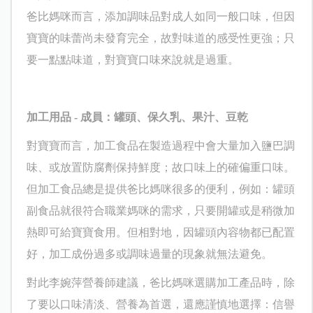
爸比媽咪而言，添加調味品對成人如同一般口味，但因
寶寶的味蕾尚未發育完全，故對味道的感受性更強；只
要一點點味道，對寶寶口味來說就是過重。
加工用品
-
成員：罐頭、保久乳、果汁、豆乾
對寶寶而言，加工食品在製造過程中會大量加入鹽巴調
味、或放置防腐劑保持鮮度；故口味上的確偏重口味。
但加工食品總是提供爸比媽咪很多的便利，例如：罐頭
副食品就很符合職業媽咪的需求，只要開罐或是稍微加
熱即可給寶寶食用。但相對地，因罐頭內容物都已配置
好，加工成份過多或調味過量的現象就無法避免。
對此李婉萍營養師建議，爸比媽咪選購加工產品時，除
了要以口味清淡、營養為首選，還應謹慎地選擇：信譽