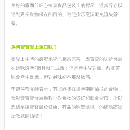
良好的廠商並細心檢查食品包裝上的標示、適當貯存以
達到延長食物保存的目的、遵照指示烹調避免流失營
養。
為何寶寶愛上重口味
？
嬰兒出生時的感覺系統已相當完善，因寶寶的味蕾發展
在媽咪懷孕
7
個月就已成熟；但是新生兒對甜、酸和苦
味會產生反應，但對鹹味卻不那麼敏感。
李婉萍營養師表示，有些媽咪在懷孕期間攝取的食物，
會影響寶寶發展過程中對食物的偏好和飲食習慣；所以
想儘早讓寶寶處於健康、有益的味覺環境，的確應該從
胎教就開始囉！