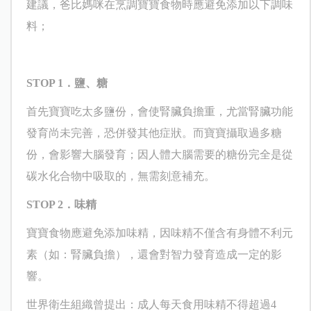
建議，爸比媽咪在烹調寶寶食物時應避免添加以下調味
料；
STOP 1
．鹽、糖
首先寶寶吃太多鹽份，會使腎臟負擔重，尤當腎臟功能
發育尚未完善，恐併發其他症狀。而寶寶攝取過多糖
份，會影響大腦發育；因人體大腦需要的糖份完全是從
碳水化合物中吸取的，無需刻意補充。
STOP 2
．味精
寶寶食物應避免添加味精，因味精不僅含有身體不利元
素（如：腎臟負擔），還會對智力發育造成一定的影
響。
世界衛生組織曾提出：成人每天食用味精不得超過
4