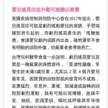
嬰兒搖晃症從外觀可能難以察覺
美國疾病管制與預防中心曾在2017年提出，嬰
兒搖晃症可能是劇烈搖動嬰兒的肩膀、手臂或
腿部所引起的，而劇烈搖晃產生的「甩鞭效
應」會讓嬰兒顱內或眼內出血，雖然通常不會
有明顯的頭部外傷，但嚴重者會導致死亡。
台灣兒科醫學會進一步說明，劇烈搖晃嬰兒其
實是一種嚴重的身體虐待，「受虐性腦傷」常
發生於未滿3歲兒童，尤其以 2 至 4 個月嬰兒
最常見。因寶寶的頭頸部肌肉發育尚不成熟，
若遭猛烈、非意外、重複、加減速或旋轉的頭
頸部劇烈運動，就有可能出現嗜睡、急躁不
安、抽筋、意識受損、嘔吐或呼吸異常等情
形，嚴重時可能發生顱內出血、視網膜出血造