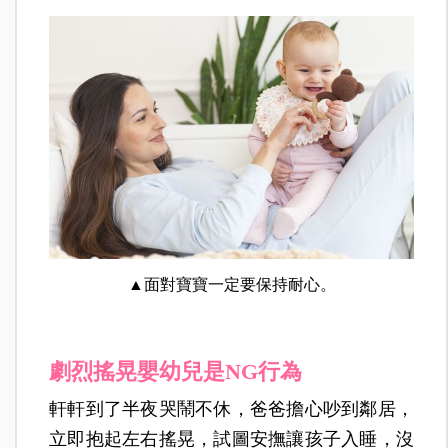
▲面對寶寶一定要保持耐心。
劇烈搖晃嬰幼兒是NG行為
軒軒到了半夜哭鬧不休，爸爸擔心吵到鄰居，
立即抱起左右搖晃，試圖安撫讓孩子入睡，沒