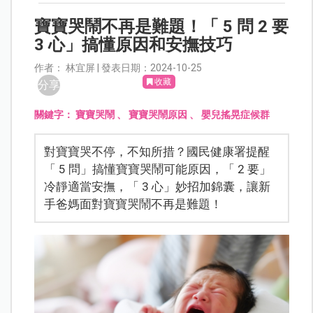
寶寶哭鬧不再是難題！「 5 問 2 要
3 心」搞懂原因和安撫技巧
作者： 林宜屏 | 發表日期：2024-10-25
收藏
分享
關鍵字：
寶寶哭鬧
、
寶寶哭鬧原因
、
嬰兒搖晃症候群
對寶寶哭不停，不知所措？國民健康署提醒
「 5 問」搞懂寶寶哭鬧可能原因，「 2 要」
冷靜適當安撫，「 3 心」妙招加錦囊，讓新
手爸媽面對寶寶哭鬧不再是難題！