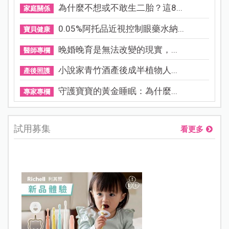
為什麼不想或不敢生二胎？這8...
家庭關係
0.05%阿托品近視控制眼藥水納...
寶貝健康
晚婚晚育是無法改變的現實，...
醫師專欄
小說家青竹酒產後成半植物人...
產後照護
守護寶寶的黃金睡眠：為什麼...
專家專欄
試用募集
看更多