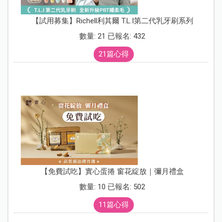
【試用募集】Richell利其爾 T.L.I第二代乳牙刷系列
數量: 21 已報名: 432
21篇心得
【免費試吃】實心蛋捲 窗花綻放｜彌月禮盒
數量: 10 已報名: 502
11篇心得