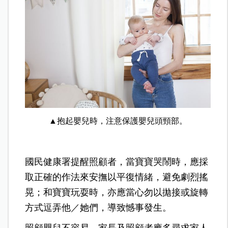
▲抱起嬰兒時，注意保護嬰兒頭頸部。
國民健康署提醒照顧者，當寶寶哭鬧時，應採
取正確的作法來安撫以平復情緒，避免劇烈搖
晃；和寶寶玩耍時，亦應當心勿以拋接或旋轉
方式逗弄他／她們，導致憾事發生。
照顧嬰兒不容易，家長及照顧者應多尋求家人