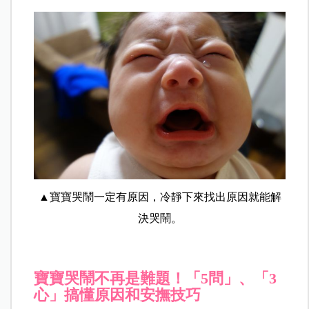
▲寶寶哭鬧一定有原因，冷靜下來找出原因就能解
決哭鬧。
寶寶哭鬧不再是難題！「5問」、「3
心」搞懂原因和安撫技巧