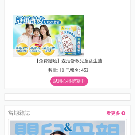
【免費體驗】森活舒敏兒童益生菌
數量: 10 已報名: 453
試用心得撰寫中
當期雜誌
看更多