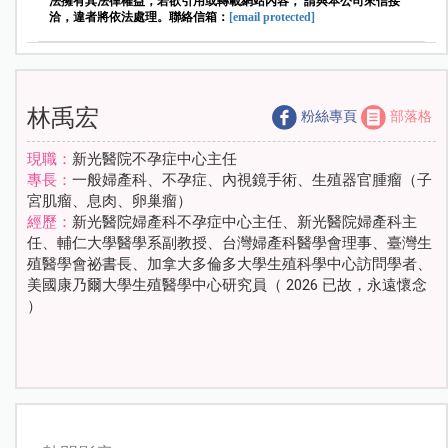
法擁有其法律權益，若欲引用或轉載網站內容， 請與本公司來信接
洽，違者將依法處理。聯絡信箱：
[email protected]
林禹宏
粉絲專頁
部落格
現職：
新光醫院不孕症中心主任
專長：
一般婦產科、不孕症、內視鏡手術、生殖器官腫瘤（子
宮肌瘤、息肉、卵巢瘤）
經歷：
新光醫院婦產科不孕症中心主任、新光醫院婦產科主
任、輔仁大學醫學系副教授、台灣婦產科醫學會理事、臺灣生
殖醫學會祕書長、加拿大多倫多大學生殖科學中心訪問學者、
美國康乃爾大學生殖醫學中心研究員（ 2026 已故，永遠懷念
）