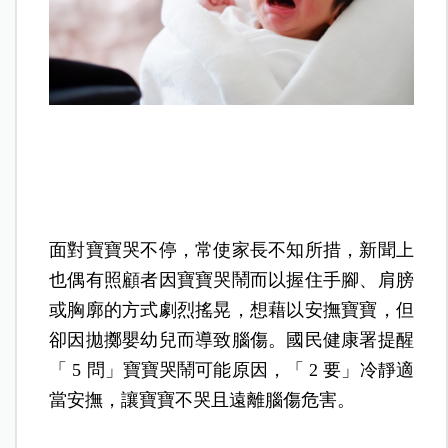
面對寶寶哭不停，常使家長不知所措，新聞上
也偶有照顧者因寶寶哭鬧而以握住手腳、肩膀
或胸廓的方式劇烈搖晃，想藉以安撫寶寶，但
卻因拋擲嬰幼兒而導致腦傷。國民健康署提醒
「 5 問」寶寶哭鬧可能原因，「 2 要」冷靜適
當安撫，讓寶寶不哭且遠離腦傷危害。