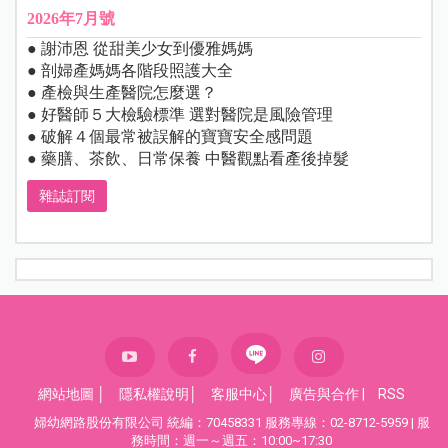
2026年7月號
● 謝沛恩 從甜美少女到優雅媽媽
● 剖婦產媽媽各階段照護大全
● 產檢與生產醫院怎麼選？
● 好醫師５大檢驗標準 選對醫院是風險管理
● 破解４個最常被誤解的寶寶安全感問題
● 藥膳、茶飲、日常保養 中醫觀點看產後掉髮
雜誌訂閱
網站地圖
│
隱私權說明
│
客服中心
│
廣告與合作
|
RSS
婦幼網路股份有限公司 統編：70458331 服務專線：02-8712-5959 | 服
務時間：週一～週五：10:00~17:30