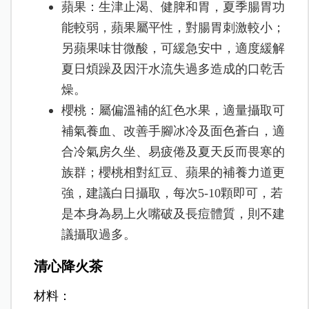
蘋果：生津止渴、健脾和胃，夏季腸胃功
能較弱，蘋果屬平性，對腸胃刺激較小；
另蘋果味甘微酸，可緩急安中，適度緩解
夏日煩躁及因汗水流失過多造成的口乾舌
燥。
櫻桃：屬偏溫補的紅色水果，適量攝取可
補氣養血、改善手腳冰冷及面色蒼白，適
合冷氣房久坐、易疲倦及夏天反而畏寒的
族群；櫻桃相對紅豆、蘋果的補養力道更
強，建議白日攝取，每次5-10顆即可，若
是本身為易上火嘴破及長痘體質，則不建
議攝取過多。
清心降火茶
材料：