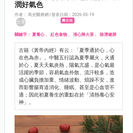
潤好氣色
作者： 馬光醫療網 | 發表日期：2026-05-19
收藏
分享
關鍵字：
夏養心
、
紅色食物
、
清心降火茶
、
除溼健脾
古籍《黃帝內經》有云：「夏季通於心，心
在色為赤」。中醫五行認為夏季屬火，火通
於心，夏天天氣炎熱，陽氣亢盛，是心氣最
活躍的季節，容易氣血外散、流汗較多，造
成心臟負擔加重、情緒波動、煩躁不安，進
而影響腸胃道消化、睡眠、甚至是心血管不
適；因此初夏養生的重點在於「清熱養心安
神」。