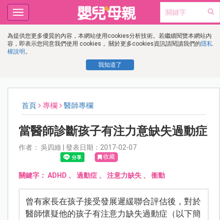
Toggle
navigation
為提供您更多優質的內容，本網站使用cookies分析技術。若繼續閱覽本網站內
容，即表示您同意我們使用 cookies， 關於更多cookies資訊請閱讀我們的
隱私
權說明
。
我知道了
首頁
專欄
醫師專欄
當醫師診斷孩子有注力意缺失過動症
作者： 吳四維 | 發表日期：2017-02-07
收藏
關鍵字：
ADHD
、
過動症
、
注意力缺失
、
衝動
曾有家長在孩子接受發展遲緩聯合評估後，對於
醫師懷疑他的孩子有注意力缺失過動症（以下簡