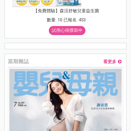
【免費體驗】森活舒敏兒童益生菌
數量: 10 已報名: 453
試用心得撰寫中
當期雜誌
看更多