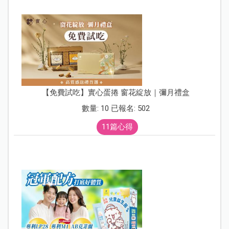
【免費試吃】實心蛋捲 窗花綻放｜彌月禮盒
數量: 10 已報名: 502
11篇心得