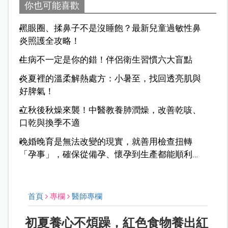
你也可能喜歡
黑眼圈、揉鼻子不是沒睡飽？最新兒童過敏性鼻
炎照護全攻略！
生病不一定是你的錯！伴侶衛生習慣六大盲點
炎夏裡的溫柔解熱處方：小暑至，找回透亮肌與
好脾氣！
立秋後秋燥來襲！中醫教養肺潤燥，改善乾咳、
口乾與換季不適
晚婚晚育是無法改變的現實，就善用檢查扭轉
「孕事」，確保從備孕、懷孕到生產都能順利前
行
首頁
專欄
醫師專欄
初夏養心不煩躁，紅色食物養出紅