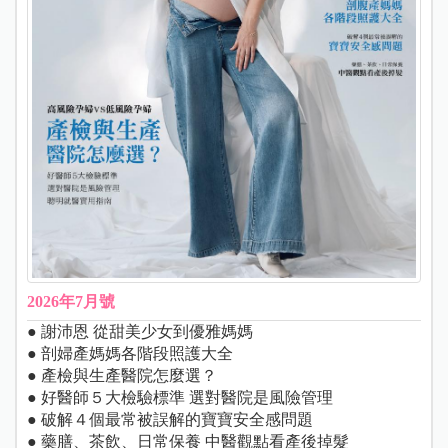
2026年7月號
● 謝沛恩 從甜美少女到優雅媽媽
● 剖婦產媽媽各階段照護大全
● 產檢與生產醫院怎麼選？
● 好醫師５大檢驗標準 選對醫院是風險管理
● 破解４個最常被誤解的寶寶安全感問題
● 藥膳、茶飲、日常保養 中醫觀點看產後掉髮