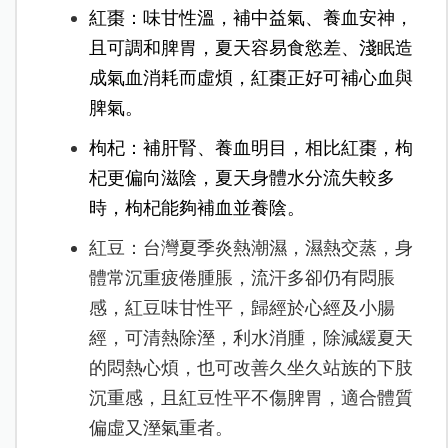
紅棗：味甘性溫，補中益氣、養血安神，
且可調和脾胃，夏天容易食慾差、淺眠造
成氣血消耗而虛煩，紅棗正好可補心血與
脾氣。
枸杞：補肝腎、養血明目，相比紅棗，枸
杞更偏向滋陰，夏天身體水分流失較多
時，枸杞能夠補血並養陰。
紅豆：台灣夏季炎熱潮濕，濕熱交蒸，身
體常沉重疲倦腫脹，流汗多卻仍有悶脹
感，紅豆味甘性平，歸經於心經及小腸
經，可清熱除溼，利水消腫，除減緩夏天
的悶熱心煩，也可改善久坐久站族的下肢
沉重感，且紅豆性平不傷脾胃，適合體質
偏虛又溼氣重者。