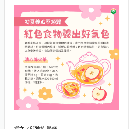
撰文／邱雅笙 醫師