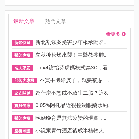
最新文章
熱門文章
看更多
新北割頸案受害少年楊承勳名...
新知快遞
立秋後秋燥來襲！中醫教養肺...
醫師專欄
Janet謝怡芬虎媽模式禁3C，看...
名人家庭
不買手機給孩子，就要被貼「...
部落客專欄
為什麼不想或不敢生二胎？這8...
家庭關係
0.05%阿托品近視控制眼藥水納...
寶貝健康
晚婚晚育是無法改變的現實，...
醫師專欄
小說家青竹酒產後成半植物人...
產後照護