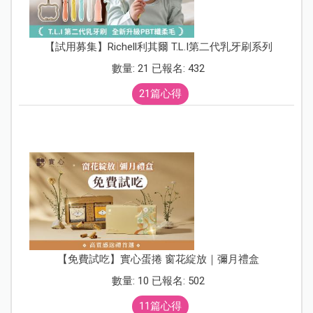
【試用募集】Richell利其爾 T.L.I第二代乳牙刷系列
數量: 21 已報名: 432
21篇心得
【免費試吃】實心蛋捲 窗花綻放｜彌月禮盒
數量: 10 已報名: 502
11篇心得