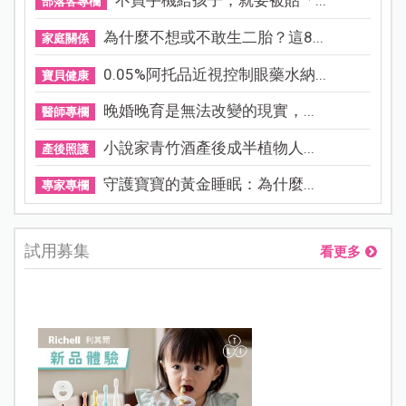
不買手機給孩子，就要被貼「...
部落客專欄
為什麼不想或不敢生二胎？這8...
家庭關係
0.05%阿托品近視控制眼藥水納...
寶貝健康
晚婚晚育是無法改變的現實，...
醫師專欄
小說家青竹酒產後成半植物人...
產後照護
守護寶寶的黃金睡眠：為什麼...
專家專欄
試用募集
看更多