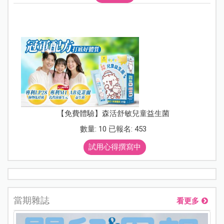
【免費體驗】森活舒敏兒童益生菌
數量: 10 已報名: 453
試用心得撰寫中
當期雜誌
看更多