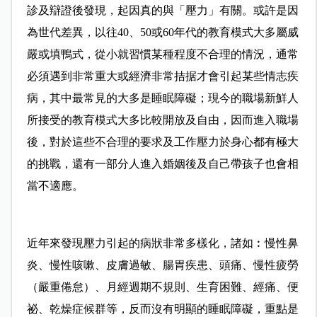
診及辯證後發現，起因真的與
「
壓力
」
有關
。
或許是因
為世代差異，以往
40
、
50
或
60
年代的教育模式大多屬威
嚴或填鴨式
，
從小就習慣某種程度不合理的情況
，
通常
必須遇到非常重大或經濟非常拮据才會引起某些情志疾
病
，其中
最常見的大多是睡眠障礙
；現今的職場新鮮人
所接受的教育模式大多比較開放及自由，因而進入職場
後，對於這些不合理的要求及工作壓力於身心都有極大
的挑戰，還有一部分人進入婚姻後及自己帶孩子也會相
當不適應。
近年來發現壓力引起的病狀非常多樣化
，諸如︰
慢性鼻
炎
、慢性咳嗽、皮膚過敏、腸胃疾患、頭痛、慢性疲勞
（嚴重倦怠）、月經週期不規則、生育困難、經痛、便
祕、乾燥症候群等，反而沒有明顯的睡眠障礙，重點是