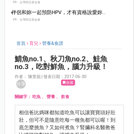
PR・台灣癌症基金會
伴侶和妳一起預防HPV，才有資格說愛妳...
PR・台灣癌症基金會
首頁
育兒
營養&食譜
鯖魚no.1、秋刀魚no.2、鮭魚
no.3，吃對鮮魚，腦力升級！
作者： 陳萱蘋 | 發表日期：2017-06-30
收藏
分享
關鍵字：
吃魚
、
營養
、
飲食
相信爸比媽咪都知道吃魚可以讓寶寶頭好壯
壯，但可不是隨意吃每一種魚都可以喔！到
底怎麼挑魚？又如何煮魚？腎臟科名醫教爸