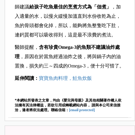
師建議
給孩子吃魚最佳的烹煮方式為「佃煮」
，加
入適量的水，以慢火緩慢加溫直到水份收乾為止，
魚的骨頭都會化掉，所以，能夠將魚整隻吃下肚，
連鈣質都可以吸收得到，這是最不浪費的煮法。
醫師提醒，
含有珍貴Omega-3的魚類不建議油炸處
理
，原因在於當魚經過油炸之後，將與鍋子內的油
置換，損失約三～四成的Omega-3，便十分可惜了。
延伸閱讀：
寶寶魚肉料理，鮭魚炊飯
*本網站所發表之文章，均由《嬰兒與母親》及其他相關著作權人依
法擁有其法律權益，若欲引用或轉載網站內容， 請與本公司來信接
洽，違者將依法處理。聯絡信箱：
[email protected]