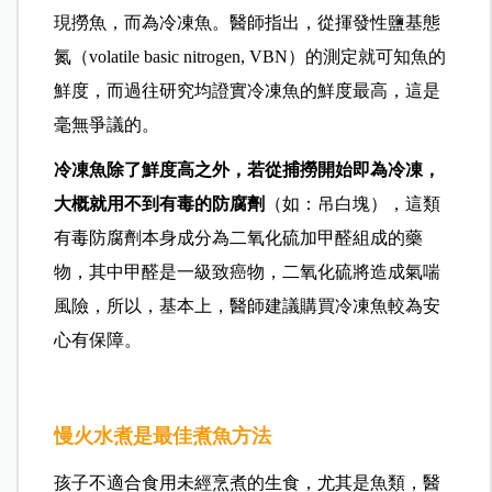
現撈魚，而為冷凍魚。
醫師指出，從
揮發性鹽基態
氮（volatile basic nitrogen, VBN）的測定就可知魚的
鮮度，而過往研究均證實冷凍魚的鮮度最高，這是
毫無爭議的。
冷凍魚除了鮮度高之外，若從捕撈開始即為冷凍，
大概就用不到有毒的防腐劑
（如：吊白塊），這類
有毒防腐劑本身成分為二氧化硫加甲醛組成的藥
物，其中甲醛是一級致癌物，二氧化硫將造成氣喘
風險，所以，基本上，
醫師建議
購買冷凍魚較為安
心有保障。
慢火水煮是最佳煮魚方法
孩子不適合食用未經烹煮的生食，尤其是魚類，
醫