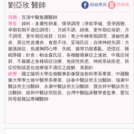
劉亞玫 醫師
粉絲專頁
部落格
現職：
百漢中醫集團醫師
專長：
婦科：多囊性卵巢、懷孕調理（孕前準備、受孕困難、
孕期初期不適症調理）、月經不調、經痛、更年期症候群、月
子調理、更年期症候群；兒科：青少年轉骨期調理、過敏性鼻
炎、異位性皮膚炎、食慾不佳、妥瑞氏症；自律神經失調：大
腸激躁症、焦慮胸悶心悸、失眠、腸胃功能紊亂、恐慌症、睡
眠障礙；針灸：帕金森氏症、各種酸痛麻症之速效、中風症候
群、不服藥之各種病症治療、免疫性疾患、神經系統疾患、癌
症控制或是化放療後不適症之緩解、美顏針
經歷：
國立陽明大學生物醫事影像暨放射科學系畢業、中國醫
藥大學學士後中醫學系畢業、詠春中醫診所主治醫師、瑞康中
醫診所主治醫師、永康中醫診所主治醫師、寶吉祥中醫診所主
治醫師、鎂和中醫診所院長、台灣中醫臨床醫學會監事、嬰兒
與母親雜誌專欄醫師