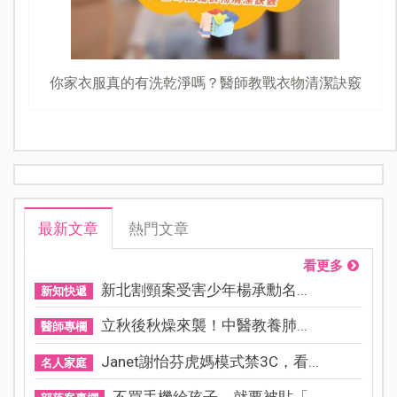
你家衣服真的有洗乾淨嗎？醫師教戰衣物清潔訣竅
最新文章
熱門文章
看更多
新北割頸案受害少年楊承勳名...
新知快遞
立秋後秋燥來襲！中醫教養肺...
醫師專欄
Janet謝怡芬虎媽模式禁3C，看...
名人家庭