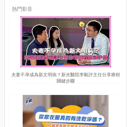
熱門影音
夫妻不孕成為新文明病？新光醫院李毅評主任分享療程
關鍵步驟