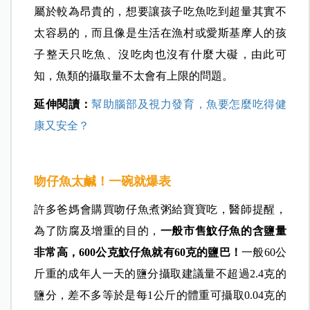
屬於較為昂貴的，想要讓孩子吃魚吃到超量其實不
太容易的，而且像是生活在漁村或愛斯基摩人的孩
子整天只吃魚、沒吃肉也沒有什麼大礙，由此可
知，魚類的攝取量不太會有上限的問題。
延伸閱讀：
幫助腦部及視力發育，魚要怎麼吃得健
康又安全？
吻仔魚太鹹！一碗就爆表
許多爸媽會購買吻仔魚煮粥給寶寶吃，
醫師提醒，
為了防腐及增重的目的，
一般市售
魰仔魚的含鹽量
非常高，600公克魰仔魚就有60克的鹽巴！
一般60公
斤重的成年人一天的鹽分攝取建議量不超過2.4克的
鹽分，差不多等於是每1公斤的體重可攝取0.04克的