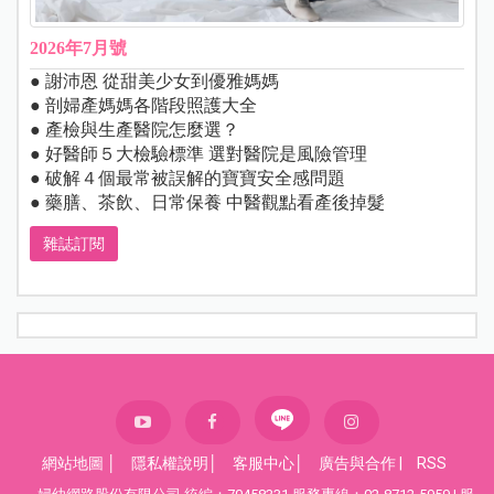
2026年7月號
● 謝沛恩 從甜美少女到優雅媽媽
● 剖婦產媽媽各階段照護大全
● 產檢與生產醫院怎麼選？
● 好醫師５大檢驗標準 選對醫院是風險管理
● 破解４個最常被誤解的寶寶安全感問題
● 藥膳、茶飲、日常保養 中醫觀點看產後掉髮
雜誌訂閱
網站地圖
│
隱私權說明
│
客服中心
│
廣告與合作
|
RSS