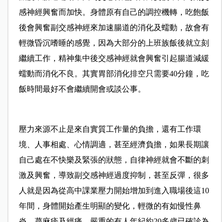
感神經興奮而加快。身體原有自己的調控機轉，吃飽飯
後會興奮副交感神經來加速腸道的消化及蠕動，故會有
輕微昏沉嗜睡的感覺，因為大部分的上班族飯後就立刻
繼續工作，精神集中後交感神經就會興奮引起腸道減緩
蠕動而消化不良。其實胃部消化排空只需要40分鐘，吃
飯時間最好不會繼續開會或談公事。
壓力來源不止是來自實質工作量的負擔，還有工作環
境、人事相處、心情調適，甚至經濟負擔，如果長期讓
自己處在不快樂及緊張的狀態，自律神經就會不斷的刺
激及興奮，導致副交感神經過度抑制，甚至反彈，很多
人就是因為從高中課業壓力開始增加到進入職場後這10
年間，身體開始產生明顯的變化，輕微的有如慢性鼻
炎、蕁麻疹及經痛，嚴重的有人年紀約20多歲已確診為