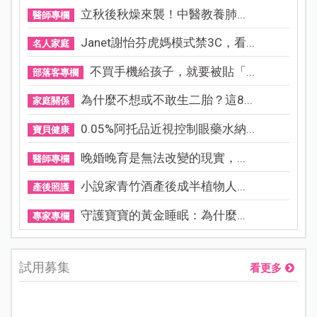
立秋後秋燥來襲！中醫教養肺...
醫師專欄
Janet謝怡芬虎媽模式禁3C，看...
名人家庭
不買手機給孩子，就要被貼「...
部落客專欄
為什麼不想或不敢生二胎？這8...
家庭關係
0.05%阿托品近視控制眼藥水納...
寶貝健康
晚婚晚育是無法改變的現實，...
醫師專欄
小說家青竹酒產後成半植物人...
產後照護
守護寶寶的黃金睡眠：為什麼...
專家專欄
試用募集
看更多