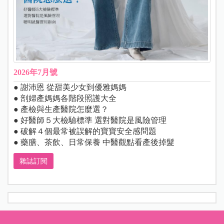
2026年7月號
● 謝沛恩 從甜美少女到優雅媽媽
● 剖婦產媽媽各階段照護大全
● 產檢與生產醫院怎麼選？
● 好醫師５大檢驗標準 選對醫院是風險管理
● 破解４個最常被誤解的寶寶安全感問題
● 藥膳、茶飲、日常保養 中醫觀點看產後掉髮
雜誌訂閱