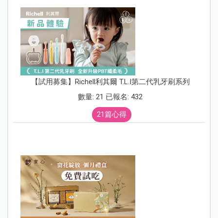
【試用募集】Richell利其爾 T.L.I第二代乳牙刷系列
數量: 21 已報名: 432
21篇心得