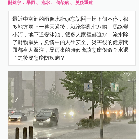
關鍵字：
暴雨
、
泡水
、
傳染病
、
災後重建
最近中南部的雨像水龍頭忘記關一樣下個不停，很
多地方雨下一整天過後，就淹得亂七八糟，馬路變
小河，地下道變泳池，很多人家裡都進水，淹水除
了財物損失，災情中的人生安全、災害後的健康問
題都令人關注，暴雨來的時候應該怎麼保命？水退
了之後要怎麼防疾病？