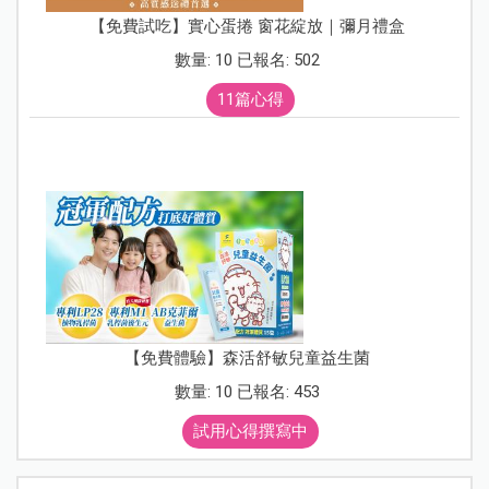
【免費試吃】實心蛋捲 窗花綻放｜彌月禮盒
數量: 10 已報名: 502
11篇心得
【免費體驗】森活舒敏兒童益生菌
數量: 10 已報名: 453
試用心得撰寫中