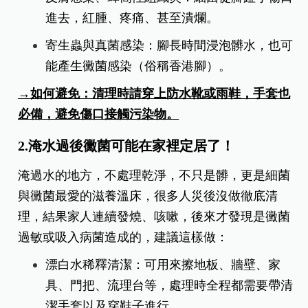
進去，紅腫、疼痛、甚至潰爛。
寄生蟲與真菌感染：腳長時間浸泡髒水，也可
能產生黴菌感染（俗稱香港腳）。
→如何避免：清理時請穿上防水靴或雨鞋，手套也
必備，避免傷口接觸污染物。
2.淹水過後黴菌可能在家裡定居了！
淹過水的地方，不處理乾淨，不只是髒，更是細菌
與黴菌最愛的滋養溫床，很多人災後沒做徹底清
理，結果家人連續發燒、咳嗽，後來才發現是黴菌
過敏或吸入病菌造成的，
建議這樣做：
漂白水稀釋清潔：可用來擦地板、牆壁、家
具、門把、流理台等，處理時全程都需要帶清
潔手套以及穿鞋子進行。