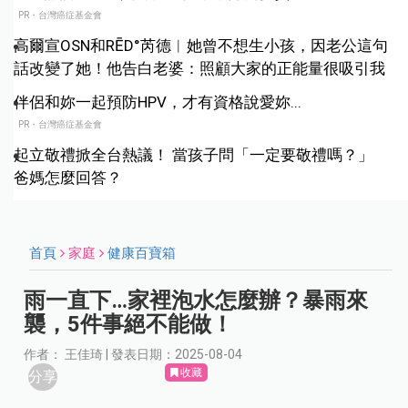
PR・台灣癌症基金會
高爾宣OSN和RĒD°芮德︱她曾不想生小孩，因老公這句
話改變了她！他告白老婆：照顧大家的正能量很吸引我
伴侶和妳一起預防HPV，才有資格說愛妳...
PR・台灣癌症基金會
起立敬禮掀全台熱議！ 當孩子問「一定要敬禮嗎？」
爸媽怎麼回答？
首頁
家庭
健康百寶箱
雨一直下…家裡泡水怎麼辦？暴雨來
襲，5件事絕不能做！
作者： 王佳琦 | 發表日期：2025-08-04
收藏
分享