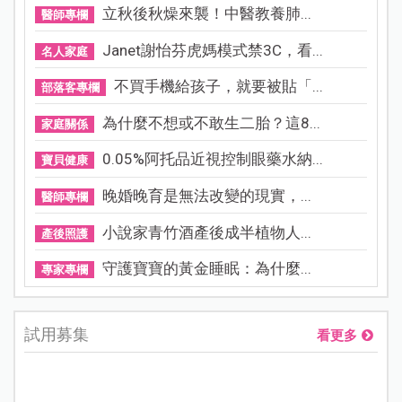
立秋後秋燥來襲！中醫教養肺...
醫師專欄
Janet謝怡芬虎媽模式禁3C，看...
名人家庭
不買手機給孩子，就要被貼「...
部落客專欄
為什麼不想或不敢生二胎？這8...
家庭關係
0.05%阿托品近視控制眼藥水納...
寶貝健康
晚婚晚育是無法改變的現實，...
醫師專欄
小說家青竹酒產後成半植物人...
產後照護
守護寶寶的黃金睡眠：為什麼...
專家專欄
試用募集
看更多