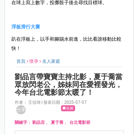
在球上寫上數字，投擲骰子後去尋找目標球。
浮板滑行大賽
趴在浮板上，以手和腳踢水前進，比比看誰移動比較
快！
首頁
懷孕
名人家庭
劉品言帶寶寶主持北影，夏于喬當
眾放閃老公，姊妹同在愛裡發光，
今年台北電影節太暖了！
作者： 王佳琦 | 發表日期：2025-07-07
收藏
分享
關鍵字：
劉品言
、
夏于喬
、
台北電影節