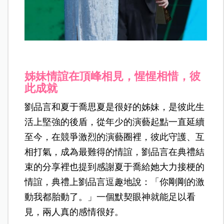
姊妹情誼在頂峰相見，惺惺相惜，彼
此成就
劉品言和夏于喬思夏是很好的姊妹，是彼此生
活上堅強的後盾，從年少的演藝起點一直延續
至今，在競爭激烈的演藝圈裡，彼此守護、互
相打氣，成為最難得的情誼，劉品言在典禮結
束的分享裡也提到感謝夏于喬給她大力接梗的
情誼，典禮上劉品言逗趣地說：「你剛剛的激
動我都胎動了。」一個默契眼神就能足以看
見，兩人真的感情很好。