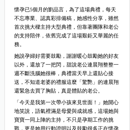
懷孕已5個月的劉品言，為了這場典禮，每天
不忘專業、認真彩排備稿，她感性分享，雖然
首次挑大樑主持大型典禮，但靠著團隊和老公
的支持陪伴，依舊完成了這場艱鉅又華麗的任
務。
她說孕婦好需要鼓勵，謝謝暖心鼓勵她的好友
以外，還放了一把閃，甜說老公連晨翔整整一
週不斷洗腦她很棒，典禮當天早上還貼心接
送，不知道老婆的禮服這麼「驚艷」的連晨翔
還緊急去買了胸貼，真是體貼的老公。
「今天是我第一次帶小孩來見世面！」她開心
地笑說，語氣裡滿是母愛與成就感，這場她與
寶寶一同上陣的主持，不只是孕期工作的挑
戰，更是她用行動證明以及鼓勵很多正在懷孕