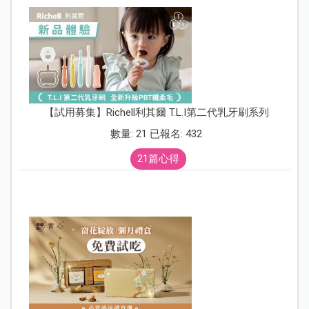
【試用募集】Richell利其爾 T.L.I第二代乳牙刷系列
數量: 21 已報名: 432
21篇心得