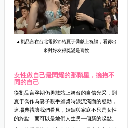
▲劉品言在台北電影節給夏于喬獻上祝福，看得出
來對好友得獎滿是喜悅
女性做自己最閃耀的那顆星，擁抱不
同的自己
從劉品言孕期仍勇敢站上舞台的自信光采，到
夏于喬作為妻子親手頒獎時淚流滿面的感動，
這場典禮讓我們看見，婚姻與家庭不只是女性
的終點，而可以是她們人生另一個新的起點。