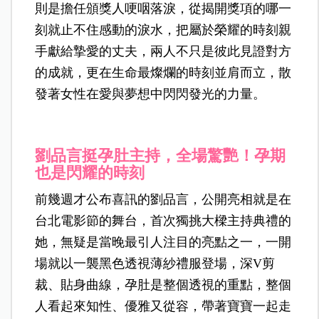
則是擔任頒獎人哽咽落淚，從揭開獎項的哪一
刻就止不住感動的淚水，把屬於榮耀的時刻親
手獻給摯愛的丈夫，兩人不只是彼此見證對方
的成就，更在生命最燦爛的時刻並肩而立，散
發著女性在愛與夢想中閃閃發光的力量。
劉品言挺孕肚主持，全場驚艷！
孕期
也是閃耀的時刻
前幾週才公布喜訊的劉品言，公開亮相就是在
台北電影節的舞台，首次獨挑大樑主持典禮的
她，無疑是當晚最引人注目的亮點之一，一開
場就以一襲黑色透視薄紗禮服登場，深V剪
裁、貼身曲線，孕肚是整個透視的重點，整個
人看起來知性、優雅又從容，帶著寶寶一起走