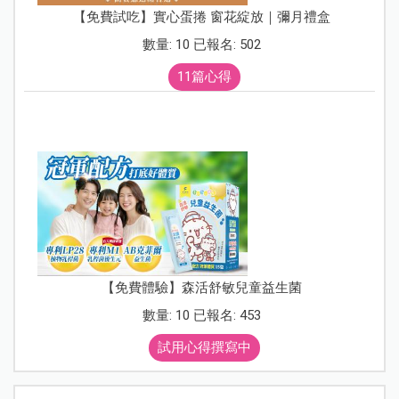
【免費試吃】實心蛋捲 窗花綻放｜彌月禮盒
數量: 10 已報名: 502
11篇心得
【免費體驗】森活舒敏兒童益生菌
數量: 10 已報名: 453
試用心得撰寫中