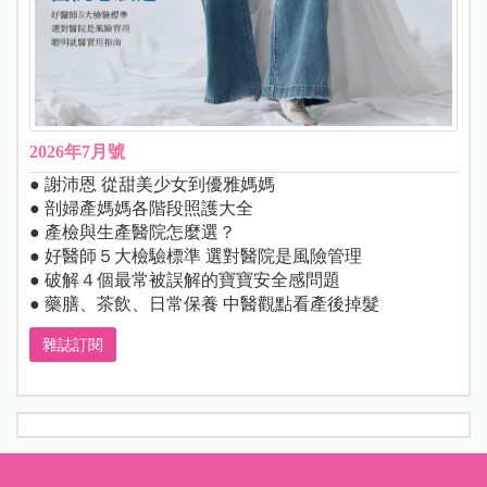
2026年7月號
● 謝沛恩 從甜美少女到優雅媽媽
● 剖婦產媽媽各階段照護大全
● 產檢與生產醫院怎麼選？
● 好醫師５大檢驗標準 選對醫院是風險管理
● 破解４個最常被誤解的寶寶安全感問題
● 藥膳、茶飲、日常保養 中醫觀點看產後掉髮
雜誌訂閱