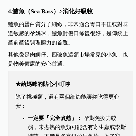
4.鱸魚（Sea Bass）>消化好吸收
鱸魚的蛋白質分子細緻，非常適合胃口不佳或對味
道敏感的孕妈咪，鱸魚對傷口修復很好，是傳統上
產前產後調理體力的首選。
其他像是肉鯽仔、四破魚這類市場常見的小魚，也
是物美價廉的安心首選。
★給媽咪的貼心小叮嚀
除了挑種類，還有兩個細節能讓妳吃得更心
安：
一定要「完全煮熟」
： 孕期免疫力較
弱，未煮熟的魚類可能含有寄生蟲或李斯