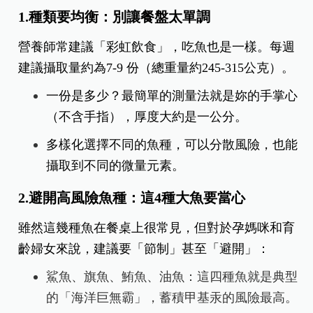
1.種類要均衡：別讓餐盤太單調
營養師常建議「彩虹飲食」，吃魚也是一樣。每週
建議攝取量
約為7-9 份（總重量約245-315公
克）。
一份是多少？最簡單的測量法就是妳的手掌心
（不含手指），厚度大約是一公分。
多樣化選擇不同的魚種，可以分散風險，也能
攝取到不同的微量元素。
2.避開高風險魚種：這4種大魚要當心
雖然這幾種魚在餐桌上很常見，但對於孕媽咪和育
齡婦女來說，建議要「節制」甚至「避開」：
鯊魚、旗魚、鮪魚、油魚：這四種魚就是典型
的「海洋巨無霸」，蓄積甲基汞的風險最高。