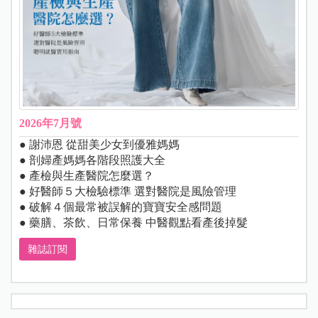
2026年7月號
● 謝沛恩 從甜美少女到優雅媽媽
● 剖婦產媽媽各階段照護大全
● 產檢與生產醫院怎麼選？
● 好醫師５大檢驗標準 選對醫院是風險管理
● 破解４個最常被誤解的寶寶安全感問題
● 藥膳、茶飲、日常保養 中醫觀點看產後掉髮
雜誌訂閱