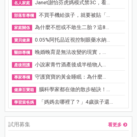
Janet謝怡芬虎媽模式禁3C，看...
名人家庭
不買手機給孩子，就要被貼「...
部落客專欄
為什麼不想或不敢生二胎？這8...
家庭關係
0.05%阿托品近視控制眼藥水納...
寶貝健康
晚婚晚育是無法改變的現實，...
醫師專欄
小說家青竹酒產後成半植物人...
產後照護
守護寶寶的黃金睡眠：為什麼...
專家專欄
腦科學家都在做的散步秘訣！...
健康百寶箱
「媽媽去哪裡了？」4歲孩子還...
學習當爸媽
試用募集
看更多