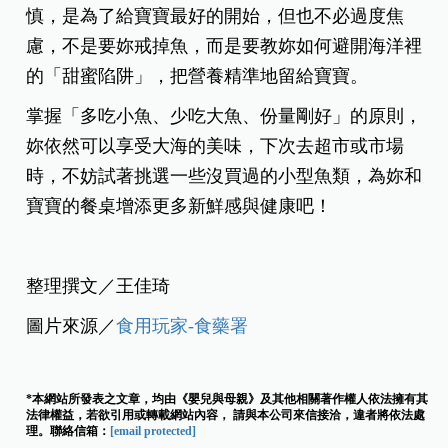
慎，是為了給寶寶最好的開始，但也不必過度焦
慮，
不是要妳戒掉魚，而是要教妳如何避開海洋裡
的「甜蜜陷阱」，把營養精準地留給寶寶。
掌握「多吃小魚、少吃大魚、份量剛好」的原則，
妳依然可以享受大海的美味，下次去超市或市場
時，不妨試著挑選一些沒買過的小型魚類，為妳和
寶寶的餐桌增添更多新鮮感與健康吧！
整理撰文／王佳琦
圖片來源／
食用玩家-食藥署
*本網站所發表之文章，均由《嬰兒與母親》及其他相關著作權人依法擁有其
法律權益，若欲引用或轉載網站內容， 請與本公司來信接洽，違者將依法處
理。聯絡信箱：
[email protected]