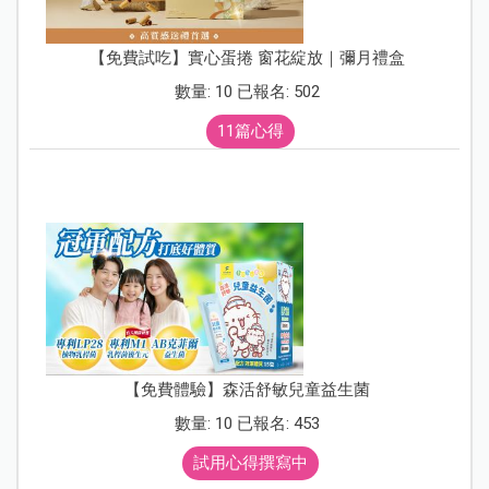
【免費試吃】實心蛋捲 窗花綻放｜彌月禮盒
數量: 10 已報名: 502
11篇心得
【免費體驗】森活舒敏兒童益生菌
數量: 10 已報名: 453
試用心得撰寫中