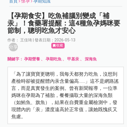
首頁
懷孕
孕期知識
【孕期食安】吃魚補腦別變成「補
汞」！食藥署提醒：這4種魚孕媽咪要
節制，聰明吃魚才安心
作者： 王佳琦 | 發表日期：2026-05-13
收藏
分享
關鍵字：
孕期營養
、
孕期吃魚
、
甲基汞
、
深海魚
「為了讓寶寶更聰明，我每天都努力吃魚，沒想到
產檢時卻被提醒體內汞含量偏高……」這不是網路謠
言，而是真實發生的案例。曾有新聞報導，一位準
媽咪在孕期為了補胎，餐餐攝取大量的深海魚類
（如鮪魚、旗魚），結果在自費重金屬檢測中，發
現體內的「汞」濃度遠高於正常值，讓她既愧疚又
焦慮。