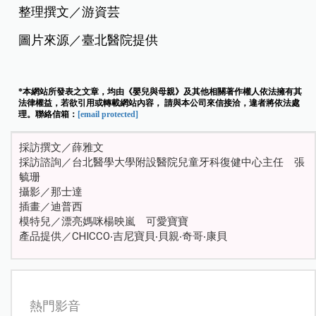
整理撰文／游資芸
圖片來源／臺北醫院提供
*本網站所發表之文章，均由《嬰兒與母親》及其他相關著作權人依法擁有其
法律權益，若欲引用或轉載網站內容， 請與本公司來信接洽，違者將依法處
理。聯絡信箱：
[email protected]
採訪撰文／薛雅文
採訪諮詢／台北醫學大學附設醫院兒童牙科復健中心主任 張
毓珊
攝影／那士達
插畫／迪普西
模特兒／漂亮媽咪楊映嵐 可愛寶寶
產品提供／CHICCO‧吉尼寶貝‧貝親‧奇哥‧康貝
熱門影音