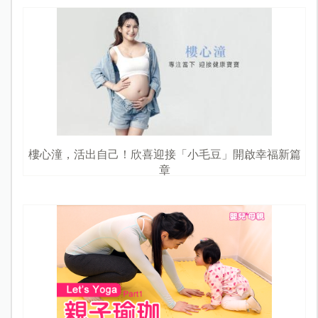
樓心潼，活出自己！欣喜迎接「小毛豆」開啟幸福新篇
章