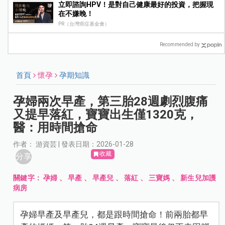
立即諮詢HPV！是對自己健康最好的投資，把握現
在不嫌晚！
PR（台灣癌症基金會）
Recommended by
首頁
懷孕
孕期知識
孕婦兩次早產，第三胎28週劇烈腹痛
又提早落紅，寶寶出生僅1320克，
醫：用時間搶命
作者： 游資芸 | 發表日期：2026-01-28
收藏
分享
關鍵字：
孕婦
、
早產
、
早產兒
、
落紅
、
三寶媽
、
新生兒加護
病房
孕婦早產及早產兒，都是跟時間搶命！前兩胎都早