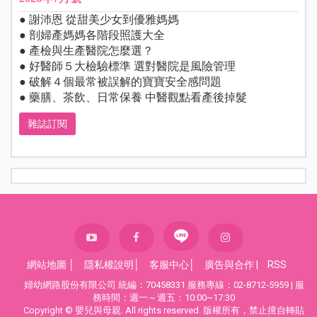
● 謝沛恩 從甜美少女到優雅媽媽
● 剖婦產媽媽各階段照護大全
● 產檢與生產醫院怎麼選？
● 好醫師５大檢驗標準 選對醫院是風險管理
● 破解４個最常被誤解的寶寶安全感問題
● 藥膳、茶飲、日常保養 中醫觀點看產後掉髮
雜誌訂閱
網站地圖
│
隱私權說明
│
客服中心
│
廣告與合作
|
RSS
婦幼網路股份有限公司 統編：70458331 服務專線：02-8712-5959 | 服
務時間：週一～週五：10:00~17:30
Copyright © 嬰兒與母親. All rights reserved. 版權所有，禁止擅自轉貼