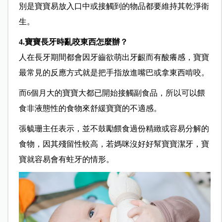
別是寶寶易放入口中或接觸到的物品都要維持其乾淨衛
生。
4.寶寶長牙時亂咬東西怎麼辦？
人在長牙期間都會因牙齒欲萌出牙齦而有酸癢感，寶寶
最常見的反應方式就是把手指放進嘴巴或拿東西啃咬。
而6個月大的寶寶大都已開始接觸副食品，所以可以餵
食非液態性的食物來舒緩寶寶的不適感。
張毓珊主任表示，並不鼓勵餵食過份精緻或容易分解的
食物，因其殘留性較高，若媽咪沒好好幫寶寶潔牙，寶
寶就容易會有蛀牙的情形。