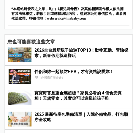
*本網站所發表之文章，均由《嬰兒與母親》及其他相關著作權人依法擁
有其法律權益，若欲引用或轉載網站內容， 請與本公司來信接洽，違者將
依法處理。聯絡信箱：
webservice@mababy.com
您也可能喜歡這些文章
2026全台最新親子旅遊TOP10！動物互動、冒險探
索，新春假期就這樣玩
伴侶和妳一起預防HPV，才有資格說愛妳！
PR（台灣癌症基金會）
寶寶海苔竟重金屬超標？家長必看的 4 個食安真
相！天然零食，其實你可以這樣給孩子吃
2025 最新待產包準備清單｜入院必備物品、打包順
序全攻略