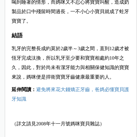
喝到睡著的情形，而媽咪又不忍心將寶寶叫醒，造成奶
製品於口中殘留時間過長，一不小心小寶貝就成了蛀牙
寶寶了。
結語
乳牙的完整長成約莫於2歲半～3歲之間，直到12歲才被
恆牙完成汰換，所以乳牙至少要和寶寶相處約10年之
久，因此，對於尚未有潔牙能力與相關保健知識的寶寶
來說，媽咪便是捍衛寶寶牙齒健康最重要的人。
延伸閱讀：
避免將來花大錢矯正牙齒，爸媽必懂寶貝護
牙知識
（詳文請見2008年十一月號媽咪寶貝雜誌）