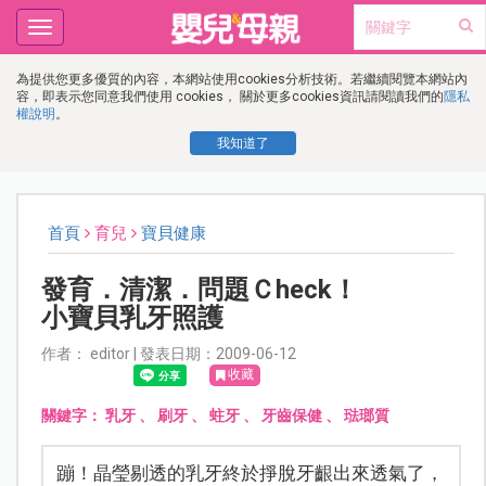
Toggle
navigation
為提供您更多優質的內容，本網站使用cookies分析技術。若繼續閱覽本網站內
容，即表示您同意我們使用 cookies， 關於更多cookies資訊請閱讀我們的
隱私
權說明
。
我知道了
首頁
育兒
寶貝健康
發育．清潔．問題Ｃheck！
小寶貝乳牙照護
作者： editor | 發表日期：2009-06-12
收藏
關鍵字：
乳牙
、
刷牙
、
蛀牙
、
牙齒保健
、
琺瑯質
蹦！晶瑩剔透的乳牙終於掙脫牙齦出來透氣了，