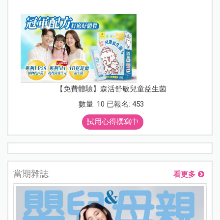
【免費體驗】森活舒敏兒童益生菌
數量: 10 已報名: 453
試用心得撰寫中
當期雜誌
看更多