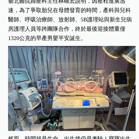
臺北醫院婦產科主任林峻宏說明，因產程進展迅
速，為了爭取胎兒在母體發育的時間，產科與兒科
醫師、呼吸治療師、放射師、5B護理站與新生兒病
房護理人員等跨團隊合作，終於最後迎接體重僅
1320公克的早產男嬰平安誕生。
然而，時間就是生命，出生後仍是考驗！寶寶出生