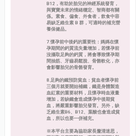
B12，有助於胎兒的神經系統發育，
與寶寶未來的情緒穩定、智商都有關
係。素食、偏食、外食者，飲食中容
易缺乏維生素 B 群，可適時的補充營
養保健品。
7.懷孕前中後鈣的重要性：媽媽在懷
孕期間的鈣質流失量增加，若懷孕前
沒攝取足夠的鈣質，將會導致懷孕期
間抽筋、牙齒易鬆脫、骨骼軟化，亦
會影響胎兒的骨骼發育。
8.足夠的鐵預防貧血：貧血者懷孕前
三個月就要開始補鐵，鐵是身體製造
血紅素的重要材料，且懷孕時血液量
增加，若缺鐵會造成懷孕中後期貧
血，將嚴重影響胎兒發育。另外，缺
乏維生素B6、B12、葉酸也會造成貧
血，所以也要一併補充。
※本平台主要為協助家長釐清迷思，