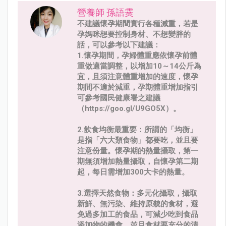
營養師 孫語霙
不建議懷孕期間實行各種減重，若是
孕媽咪想要控制身材、不想變胖的
話，可以參考以下建議：
1.懷孕期間，孕婦體重應依懷孕前體
重做適當調整，以增加10～14公斤為
宜，且須注意體重增加的速度，懷孕
期間不適於減重，孕期體重增加指引
可參考國民健康署之建議
（https://goo.gl/U9GO5X）。
2.飲食均衡最重要：所謂的「均衡」
是指「六大類食物」都要吃，並且要
注意份量。懷孕期的熱量攝取，第一
期無須增加熱量攝取，自懷孕第二期
起，每日需增加300大卡的熱量。
3.選擇天然食物：多元化攝取，攝取
新鮮、無污染、維持原貌的食材，避
免過多加工的食品，可減少吃到食品
添加物的機會，並且食材要充分的清