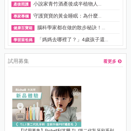
小說家青竹酒產後成半植物人...
產後照護
守護寶寶的黃金睡眠：為什麼...
專家專欄
腦科學家都在做的散步秘訣！...
健康百寶箱
「媽媽去哪裡了？」4歲孩子還...
學習當爸媽
試用募集
看更多
【試用募集】Richell利其爾 T.L.I第二代乳牙刷系列