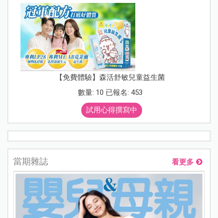
【免費體驗】森活舒敏兒童益生菌
數量: 10 已報名: 453
試用心得撰寫中
當期雜誌
看更多