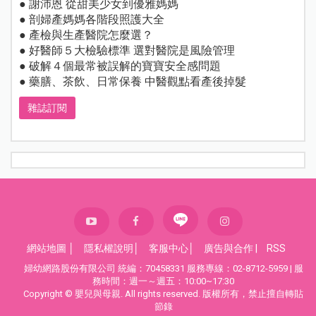
● 謝沛恩 從甜美少女到優雅媽媽
● 剖婦產媽媽各階段照護大全
● 產檢與生產醫院怎麼選？
● 好醫師５大檢驗標準 選對醫院是風險管理
● 破解４個最常被誤解的寶寶安全感問題
● 藥膳、茶飲、日常保養 中醫觀點看產後掉髮
雜誌訂閱
網站地圖
│
隱私權說明
│
客服中心
│
廣告與合作
|
RSS
婦幼網路股份有限公司 統編：70458331 服務專線：02-8712-5959 | 服
務時間：週一～週五：10:00~17:30
Copyright © 嬰兒與母親. All rights reserved. 版權所有，禁止擅自轉貼
節錄