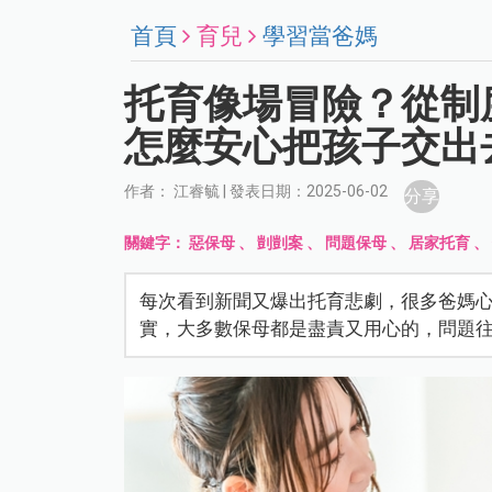
首頁
育兒
學習當爸媽
托育像場冒險？從制
怎麼安心把孩子交出
作者： 江睿毓 | 發表日期：2025-06-02
分享
關鍵字：
惡保母
、
剴剴案
、
問題保母
、
居家托育
每次看到新聞又爆出托育悲劇，很多爸媽
實，大多數保母都是盡責又用心的，問題