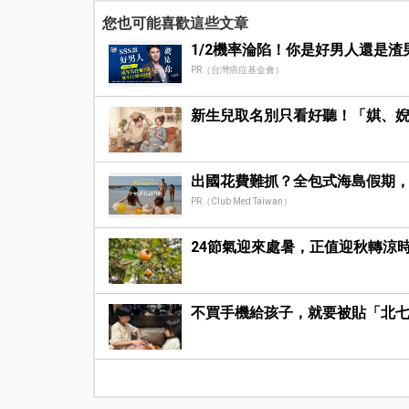
您也可能喜歡這些文章
1/2機率淪陷！你是好男人還是渣
PR（台灣癌症基金會）
新生兒取名別只看好聽！「娸、
出國花費難抓？全包式海島假期
PR（Club Med Taiwan）
24節氣迎來處暑，正值迎秋轉涼
不買手機給孩子，就要被貼「北