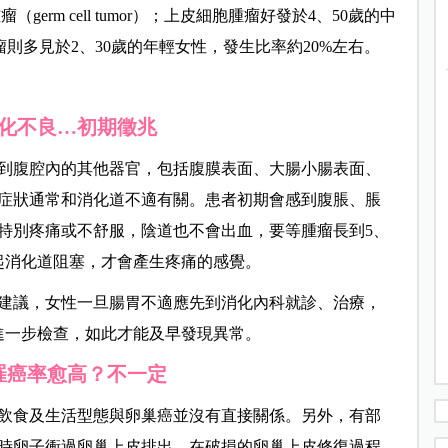
細胞腫瘤（germ cell tumor）；上皮細胞腫瘤好發於
4、50歲的中
瘤則多見於
2、30歲的年輕女性，發生比率約20%
左右。
化不良…初期徵兆
到腹腔內的其他器官，包括腹膜表面、大腸小腸表面、
症狀通常和
消化道不適有關。患者初期會感到腹脹、脹
特別疼痛或不舒服，陰道也不會出血，要等腫瘤長到5、
起消化道阻塞，才會產生疼痛的感覺。
建議，女性一旦腸胃不適應先到消化內科就診、治療，
進一步檢查，如此才能及早發現異常。
罹癌率愈高？不一定
飲食及生活型態與卵巢癌並沒有直接關係。另外，有部
時卵子衝過卵巢上皮排出，在破損的卵巢上皮修復過程