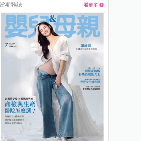
當期雜誌
看更多