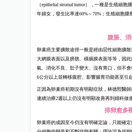
（epithelial stromal tumor），一種是生殖
年婦女，發生比率達60%～70%
；生殖細胞腫
腹脹、消
卵巢癌
主要擴散途徑一般是經由惡性細胞擴散
大網膜表面以及膀胱、橫膈膜表面等等，因此
氣、消化不良、肚子變大、沒有胃口，但不會
6公分以上並轉移腹腔、影響腸胃功能甚至引
正因為卵巢癌初期沒有明顯症狀，林德熙醫師
連續治療2週以上仍沒有明顯改善再到婦科做
排卵愈多
卵巢癌的成因至今仍沒有明確定論，只能確定
分細胞病變是和不斷排卵有關；理論認為排卵