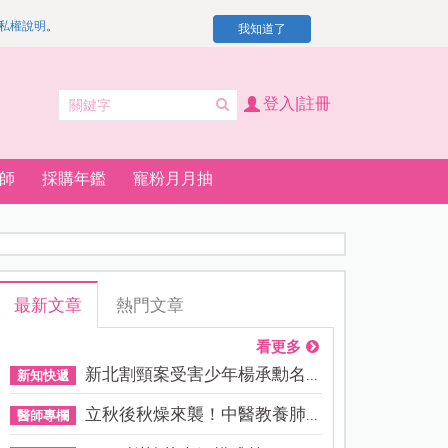
私權說明
。
我知道了
登入|註冊
師
採購年鑑
寵粉月月抽
最新文章
熱門文章
看更多
新北割頸案受害少年楊承勳名...
新知快遞
立秋後秋燥來襲！中醫教養肺...
醫師專欄