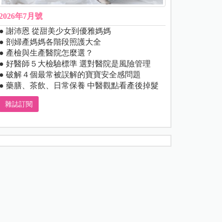
2026年7月號
● 謝沛恩 從甜美少女到優雅媽媽
● 剖婦產媽媽各階段照護大全
● 產檢與生產醫院怎麼選？
● 好醫師５大檢驗標準 選對醫院是風險管理
● 破解４個最常被誤解的寶寶安全感問題
● 藥膳、茶飲、日常保養 中醫觀點看產後掉髮
雜誌訂閱