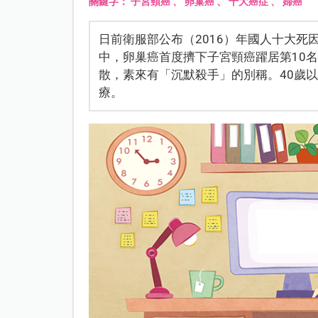
關鍵字：
子宮頸癌
、
卵巢癌
、
十大癌症
、
婦癌
日前衛服部公布（2016）年國人十大
中，卵巢癌首度擠下子宮頸癌躍居第10
散，素來有「沉默殺手」的別稱。40歲
療。