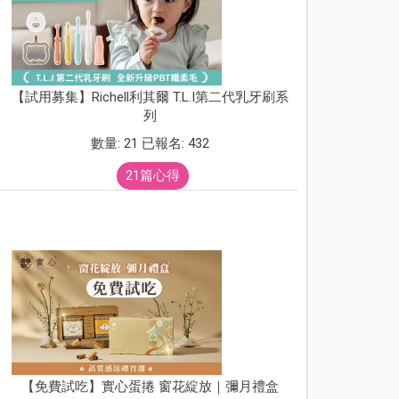
【試用募集】Richell利其爾 T.L.I第二代乳牙刷系
列
數量: 21 已報名: 432
21篇心得
【免費試吃】實心蛋捲 窗花綻放｜彌月禮盒