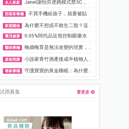
Janet謝怡芬虎媽模式禁3C，看...
名人家庭
不買手機給孩子，就要被貼「...
部落客專欄
為什麼不想或不敢生二胎？這8...
家庭關係
0.05%阿托品近視控制眼藥水納...
寶貝健康
晚婚晚育是無法改變的現實，...
醫師專欄
小說家青竹酒產後成半植物人...
產後照護
守護寶寶的黃金睡眠：為什麼...
專家專欄
試用募集
看更多