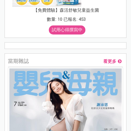
【免費體驗】森活舒敏兒童益生菌
數量: 10 已報名: 453
試用心得撰寫中
當期雜誌
看更多