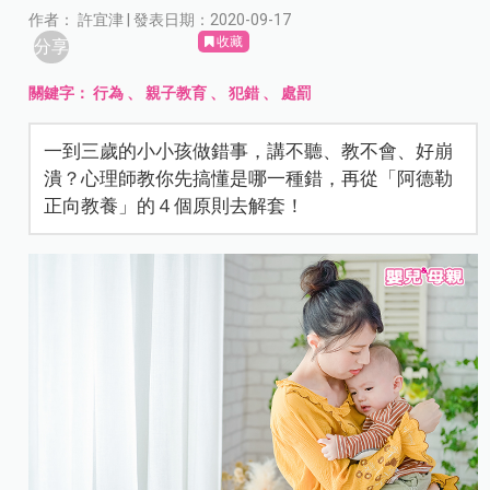
作者： 許宜津 | 發表日期：2020-09-17
收藏
分享
關鍵字：
行為
、
親子教育
、
犯錯
、
處罰
一到三歲的小小孩做錯事，講不聽、教不會、好崩
潰？心理師教你先搞懂是哪一種錯，再從「阿德勒
正向教養」的４個原則去解套！