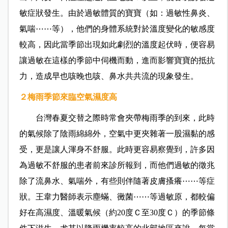
敏症狀發生。由於過敏體質的寶寶（如：過敏性鼻炎、
氣喘⋯⋯等），他們的身體系統對於溫度變化的敏感度
較高，因此當季節出現如此劇烈的溫度起伏時，便容易
讓過敏在這樣的季節中伺機而動，進而影響寶寶的抵抗
力，造成早也咳晚也咳、鼻水共共流的現象發生。
２梅雨季節來臨空氣濕度高
台灣春夏交替之際時常會夾帶梅雨季的到來，此時
的氣候除了陰雨綿綿外，空氣中更夾雜著一股濕黏的感
受，更是讓人渾身不舒服。此時更容易察覺到，許多因
為過敏不舒服的患者前來診所報到，而他們過敏的徵兆
除了流鼻水、氣喘外，有些則伴隨著皮膚搔癢⋯⋯等症
狀。王韋力醫師表示塵蟎、黴菌⋯⋯等過敏原，都較偏
好在高濕度、溫暖氣候（約20度Ｃ至30度Ｃ）的季節條