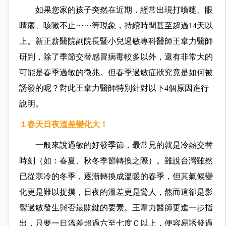
如果您家的孩子突然在近期，經常出現打噴嚏、眼
睛癢、咳嗽不止⋯⋯等現象，持續時間甚至超過14天以
上。新正薪醫院副院長暨小兒過敏專科醫師王韋力醫師
研判，除了季節交替感冒病毒較多以外，還有非常大的
可能是春季過敏的徵兆。但春季過敏症狀究竟是如何被
誘發的呢？對此王韋力醫師特別針對以下4個原因進行
說明。
１春天日夜溫差變化大！
一般來說過敏的好發季節，最常見的就是冷熱交替
時刻（如：春夏、秋冬季節轉換之際）。雖說台灣雖然
已從寒冷的冬季，逐漸轉換成溫暖的春季，但其氣候變
化更是難以捉摸，日夜的溫差更是驚人，然而這卻是影
響過敏發生與否最關鍵的要素。王韋力醫師更進一步指
出，只要一日溫差超過六至七度Ｃ以上，便容易誘發過