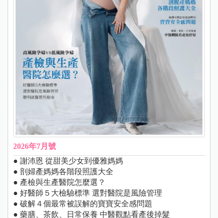
2026年7月號
● 謝沛恩 從甜美少女到優雅媽媽
● 剖婦產媽媽各階段照護大全
● 產檢與生產醫院怎麼選？
● 好醫師５大檢驗標準 選對醫院是風險管理
● 破解４個最常被誤解的寶寶安全感問題
● 藥膳、茶飲、日常保養 中醫觀點看產後掉髮