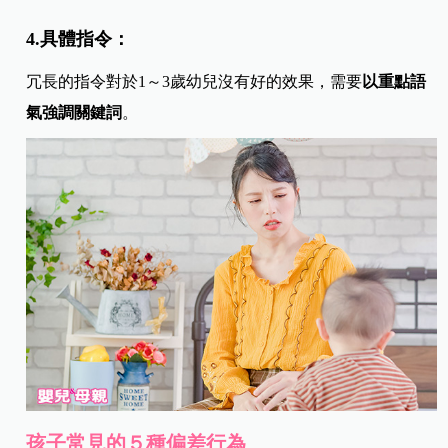
4.具體指令：
冗長的指令對於1～3歲幼兒沒有好的效果，需要
以重點語
氣強調關鍵詞
。
孩子常見的５種偏差行為