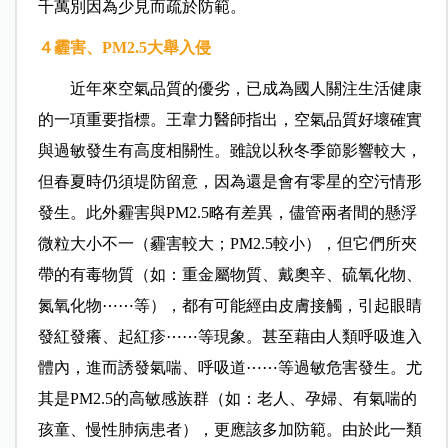
千萬別因為少見而疏於防範。
４霾害、PM2.5大舉入侵
近年來空氣品質的優劣，已成為國人關注生活健康
的一項重要指標。王韋力醫師指出，空氣品質好壞確實
與過敏發生有高度相關性。雖說以秋冬季節影響較大，
但春夏時仍須堤防留意，因為還是會有零星的空污情形
發生。此外霾害與PM2.5略有差異，儘管兩者間的懸浮
微粒大小不一（霾害較大；PM2.5較小），但它們所夾
帶的有毒物質（如：重金屬物質、戴奧辛、硫氧化物、
氮氧化物⋯⋯等），都有可能經由皮膚接觸，引起眼睛
發紅發癢、起紅疹⋯⋯等現象。甚至藉由人類呼吸進入
體內，進而誘發氣喘、呼吸道⋯⋯等過敏危害發生。尤
其是PM2.5的高敏感族群（如：老人、孕婦、有氣喘的
孩童、慢性肺病患者），更應該多加防範。由於此一類