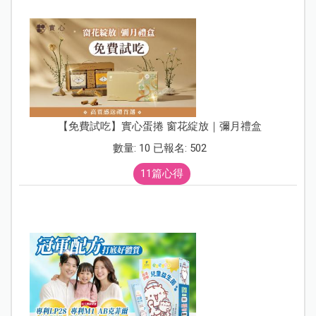
【免費試吃】實心蛋捲 窗花綻放｜彌月禮盒
數量: 10 已報名: 502
11篇心得