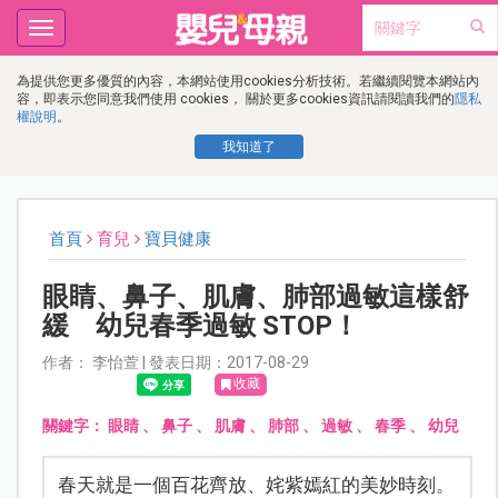
Toggle
navigation
為提供您更多優質的內容，本網站使用cookies分析技術。若繼續閱覽本網站內
容，即表示您同意我們使用 cookies， 關於更多cookies資訊請閱讀我們的
隱私
權說明
。
我知道了
首頁
育兒
寶貝健康
眼睛、鼻子、肌膚、肺部過敏這樣舒
緩 幼兒春季過敏 STOP！
作者： 李怡萱 | 發表日期：2017-08-29
收藏
關鍵字：
眼睛
、
鼻子
、
肌膚
、
肺部
、
過敏
、
春季
、
幼兒
春天就是一個百花齊放、姹紫嫣紅的美妙時刻。