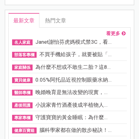
最新文章
熱門文章
看更多
Janet謝怡芬虎媽模式禁3C，看...
名人家庭
不買手機給孩子，就要被貼「...
部落客專欄
為什麼不想或不敢生二胎？這8...
家庭關係
0.05%阿托品近視控制眼藥水納...
寶貝健康
晚婚晚育是無法改變的現實，...
醫師專欄
小說家青竹酒產後成半植物人...
產後照護
守護寶寶的黃金睡眠：為什麼...
專家專欄
腦科學家都在做的散步秘訣！...
健康百寶箱