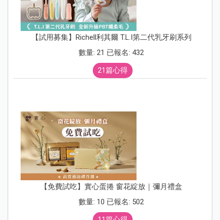
【試用募集】Richell利其爾 T.L.I第二代乳牙刷系列
數量: 21 已報名: 432
21篇心得
【免費試吃】實心蛋捲 窗花綻放｜彌月禮盒
數量: 10 已報名: 502
11篇心得