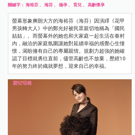
關鍵字：
海裕芬
、
海芬
、
備孕
、
育兒
、
高齡懷孕
螢幕形象爽朗大方的海裕芬（海芬）因演繹《花甲
男孩轉大人》中的鄭光好被民眾親切地稱為「國民
姑姑」。而螢幕外的她也和大家庭一起生活在眷村
內，融洽的家庭氛圍讓她對延續幸福的感覺心生憧
憬，渴盼擁有自己的專屬親情。規劃力超強的她確
認了目標就勇往直前，儘管高齡也不放棄，歷經10
年的努力終於織就夢想，迎來自己的幸福。