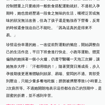
控制體重上只要維持一般飲食搭配運動就好。不過初入孕
期時，她也曾經歷過一段食之無味的生活，嘴裡泛苦或無
味的狀況無法改善，但為了孩子還是勉強吞下營養，反胃
的時候還會強迫自己不能吐。「因為這真的是得來不
易。」
珍惜這份幸運的她，一改從前對運動的懶怠，開始調整自
己的生活作息，平日下班會進行快走、小跑等運動。體質
偏熱的她揣著一個小火爐，仍遵守醫囑一天泡三次腳，讓
她無奈大呼：「汗都用噴的！」隨著寶寶日漸成長，步入
孕後期後更逐漸體驗到頻尿、易喘、窒悶的不適。胃部受
到壓迫，只能少量多餐地吃飯；膀胱被擠壓導致1小時要上
2次廁所等。不過她開朗地表示這些都在自己的預期中，是
甜蜜的折磨，並不感到辛苦。