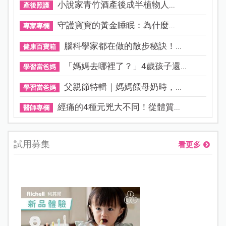
小說家青竹酒產後成半植物人...
產後照護
守護寶寶的黃金睡眠：為什麼...
專家專欄
腦科學家都在做的散步秘訣！...
健康百寶箱
「媽媽去哪裡了？」4歲孩子還...
學習當爸媽
父親節特輯｜媽媽餵母奶時，...
學習當爸媽
經痛的4種元兇大不同！從體質...
醫師專欄
試用募集
看更多