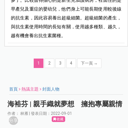
多了。比較值得擔心的是新生兒加護病房，裡面住的是
早產兒及重症的嬰幼兒，他們身上可能長期使用較後線
的抗生素，因此容易養出超級細菌。超級細菌的產生，
與抗生素使用時間的長短有關，使用越多種類、越久，
越有機會養出抗生素菌種。
1
2
3
4
下一頁
→
首頁
熱議主題
封面人物
海裕芬 | 親手織就夢想 擁抱專屬親情
作者： 林雁 | 發表日期：2022-09-01
收藏
分享