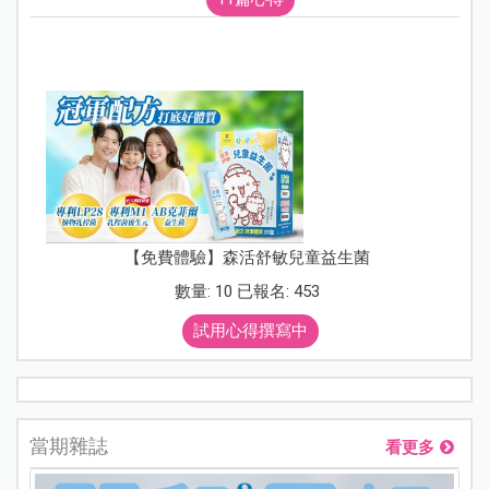
【免費體驗】森活舒敏兒童益生菌
數量: 10 已報名: 453
試用心得撰寫中
當期雜誌
看更多