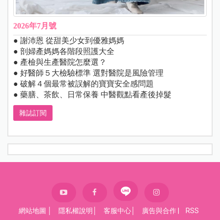
2026年7月號
● 謝沛恩 從甜美少女到優雅媽媽
● 剖婦產媽媽各階段照護大全
● 產檢與生產醫院怎麼選？
● 好醫師５大檢驗標準 選對醫院是風險管理
● 破解４個最常被誤解的寶寶安全感問題
● 藥膳、茶飲、日常保養 中醫觀點看產後掉髮
雜誌訂閱
網站地圖
│
隱私權說明
│
客服中心
│
廣告與合作
|
RSS