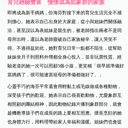
育兒經驗豐富 憧憬成為如象群的家族
即將成為新手媽媽，但海芬對接下來的育兒生活完全不感
到擔心。她表示自己出身於大家庭，從小與姐妹們關係融
洽，甚至誤以為表姐妹是親生的，被老師指出兩者不是同
母所出時，還以為老師窺破自己家族秘辛，讓人哭笑不
得。不過得益於此，她對育兒日常一點都不陌生，從幫助
妹妹坐月子到照料外甥都全身心投入，並非玩票性質。經
驗老道的她一次可以照顧5個小孩，更笑稱「很早就準備好
當媽媽了，很可能連當祖母的準備都做好了。」
心靈手巧的海芬平常還會用輕黏土或毛線做成各種動物，
深受孩子們的歡迎。她表示自己很喜歡動物，尤愛象群互
相照顧的團結精神，因此動物紀錄片播到象群部分，就會
趁機教導孩子們在成長的路上要相互照應。擅長烹飪的她
也身體力行，用料理帶給家人幸福和溫暖。姐妹們也會提