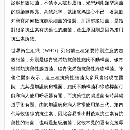
談起超級細菌，不禁令人皺起眉頭，光想到此類型病菌
的感染無徵兆、高致死率，就讓爸媽擔心不已，著急欲
知寶寶如何抵抗超級細菌的侵襲。所謂超級細菌，是指
對很多抗生素有抗藥性的細菌，產生原因則是因為濫用
抗生素所致。
世界衛生組織（WHO）列出前三種須要特別注意的超
級細菌，分別是碳青黴烯類抗藥性鮑氏不動桿菌、碳青
黴烯類抗藥性腸道菌、碳青黴烯類抗藥性綠膿桿菌。陳
俊仁醫師表示，這三種抗藥性細菌大多只會出現在醫
院，尤其是加護病房裡面，鮑氏不動桿菌和綠膿桿菌可
能和病人使用呼吸器有關，而抗藥性的腸道菌有時與腸
道手術有關。由於加護病房病人常常使用第三代、第四
代等較後線的抗生素，因此容易養出對後線抗生素有抗
藥性的細菌，也就是超級細菌，比較常見的還有克拉霉