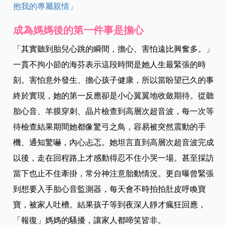
抱我的專屬親情」
成為媽媽後的第一件事是擔心
「其實聽到胎兒心跳的瞬間，擔心、害怕遠比興奮多。」
一貫不拘小節的海芬表示這段時間是她人生最緊張的時
刻。害怕意外發生、擔心孩子健康，所以當盼望已久的事
終於實現，她的第一反應卻是小心翼翼地收斂期待。從聽
胎心音、羊膜穿刺、晶片檢查到高層次超音波，每一次等
待檢查結果期間她都像驚弓之鳥，容易被突然震動的手
機、通知驚嚇，內心忐忑。她坦言直到高層次超音波完成
以後，走在回程路上才感動得忍不住小哭一場。甚至採訪
當下也止不住牽掛，常分神注意胎動情況。更自曝曾緊張
到想要入手胎心音監測器，每天會不時拍拍肚皮呼喚寶
寶，被家人吐槽。結果孩子等到夜深人靜才瘋狂回應，
「報復」媽媽的騷擾，讓家人都啼笑皆非。