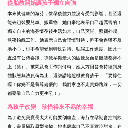
從胎教開始讓孩子獨立自強
本來就健康的海芬，懷孕後體力並沒有受到影響，甚至還
能去組裝嬰兒車、搬重物，她自豪地表示自己超厲害的！
獨立自主的海芬懷孕後生活如常，自己烹飪、照顧外甥、
熬夜拍戲工作。她表示自己會謹慎對待，但不會過猶不及
地小心，也不希望受到特殊對待、耽誤工作進度。因此一
直沒有公佈喜訊，導致孕期最大的困擾反而是服裝都穿不
上（笑）。被問及會工作到何時，她大方回答會持續到身
體狀態無法負荷為止，還詼諧地趁機教育孩子：「要撐住
喔！你媽不是養尊處優的，我們家也不走貴婦路線，一切
都要靠自己自力更生吼！」
為孩子改變 珍惜得來不易的幸福
為了避免寶寶長太大可能要剖腹產，海芬在孕期會控制飲
食，盡量攝取原型食物。她也慶幸自己不喜歡吃甜食，在