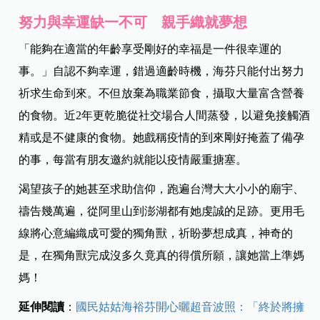
努力與幸運缺一不可 親手織就夢想
「能夠在適當的年齡享受剛好的幸福是一件很幸運的
事。」自認不夠幸運，錯過適齡時機，海芬只能付出努力
祈求生命到來。不但放棄為職業節食，攝取大量富含營養
的食物。近2年更乾脆從社交場合人間蒸發，以避免接觸酒
精或是不健康的食物。她戲稱疫情的到來剛好掩蓋了備孕
的事，每當有朋友邀約就能以疫情嚴重搪塞。
渴望孩子的她甚至求助信仰，跑遍台灣大大小小的廟宇、
禱告幾萬遍，從阿里山到澎湖都有她虔誠的足跡。更用毛
線將心意編織成可愛的獨角獸，祈盼夢想成真，神奇的
是，在獨角獸完成沒多久竟真的得償所願，讓她當上準媽
媽！
延伸閱讀
：
國民姑姑海裕芬開心曬超音波照：「終於將擁