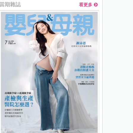
當期雜誌
看更多