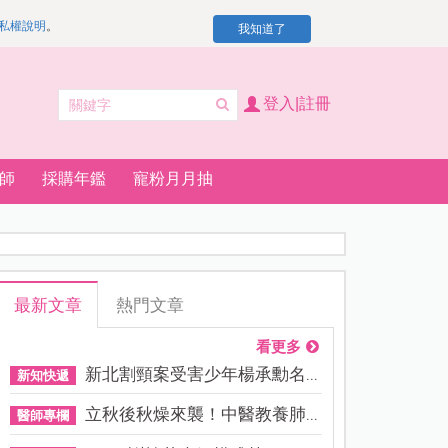
私權說明
。
我知道了
登入|註冊
師
採購年鑑
寵粉月月抽
最新文章
熱門文章
看更多
新北割頸案受害少年楊承勳名...
新知快遞
立秋後秋燥來襲！中醫教養肺...
醫師專欄