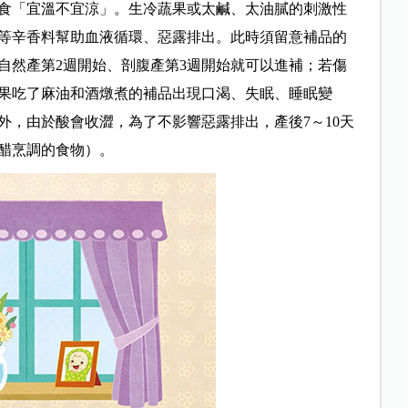
食「宜溫不宜涼」。生冷蔬果或太鹹、太油膩的刺激性
等辛香料幫助血液循環、惡露排出。此時須留意補品的
自然產第2週開始、剖腹產第3週開始就可以進補；若傷
果吃了麻油和酒燉煮的補品出現口渴、失眠、睡眠變
外，由於酸會收澀，為了不影響惡露排出，產後7～10天
醋烹調的食物）。