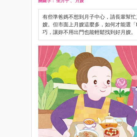
關鍵字：
坐月子
、
月嫂
有些準爸媽不想到月子中心，請長輩幫忙
嫂。但市面上月嫂這麼多，如何才能選「Mr
巧，讓妳不用出門也能輕鬆找到好月嫂。