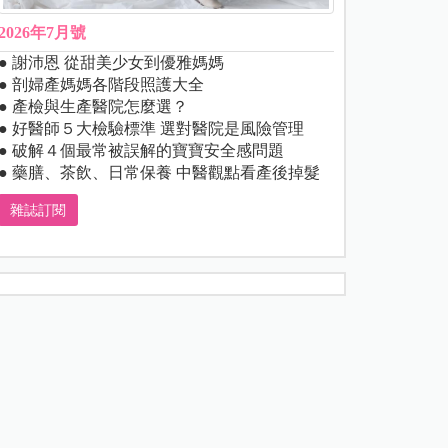
2026年7月號
● 謝沛恩 從甜美少女到優雅媽媽
● 剖婦產媽媽各階段照護大全
● 產檢與生產醫院怎麼選？
● 好醫師５大檢驗標準 選對醫院是風險管理
● 破解４個最常被誤解的寶寶安全感問題
● 藥膳、茶飲、日常保養 中醫觀點看產後掉髮
雜誌訂閱