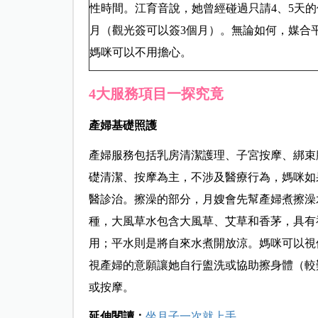
性時間。江育音說，她曾經碰過只請4、5天的
月（觀光簽可以簽3個月）。無論如何，媒合
媽咪可以不用擔心。
4大服務項目一探究竟
產婦基礎照護
產婦服務包括乳房清潔護理、子宮按摩、綁束
礎清潔、按摩為主，不涉及醫療行為，媽咪如
醫診治。擦澡的部分，月嫂會先幫產婦煮擦澡
種，大風草水包含大風草、艾草和香茅，具有
用；平水則是將自來水煮開放涼。媽咪可以視
視產婦的意願讓她自行盥洗或協助擦身體（較
或按摩。
延伸閱讀：
坐月子一次就上手