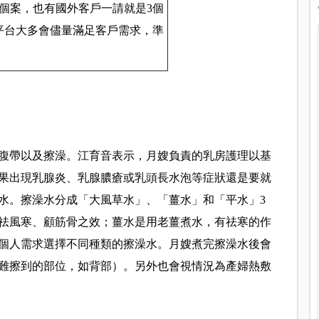
個案，也有國外客戶一請就是3個
平台大多會儘量滿足客戶需求，準
腹帶以及擦澡。江育音表示，月嫂負責的乳房護理以基
果出現乳腺炎、乳腺膿瘡或乳頭長水泡等症狀還是要就
水。擦澡水分成「大風草水」、「薑水」和「平水」3
祛風寒、顧筋骨之效；薑水是用老薑煮水，有祛寒的作
個人需求選擇不同種類的擦澡水。月嫂煮完擦澡水後會
難擦到的部位，如背部）。另外也會視情況為產婦熱敷