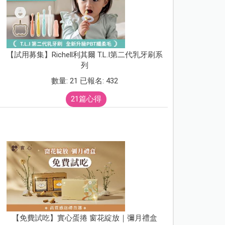
【試用募集】Richell利其爾 T.L.I第二代乳牙刷系
列
數量: 21 已報名: 432
21篇心得
【免費試吃】實心蛋捲 窗花綻放｜彌月禮盒