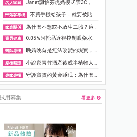
Janet謝怡芬虎媽模式禁3C，看...
名人家庭
不買手機給孩子，就要被貼「...
部落客專欄
為什麼不想或不敢生二胎？這8...
家庭關係
0.05%阿托品近視控制眼藥水納...
寶貝健康
晚婚晚育是無法改變的現實，...
醫師專欄
小說家青竹酒產後成半植物人...
產後照護
守護寶寶的黃金睡眠：為什麼...
專家專欄
試用募集
看更多