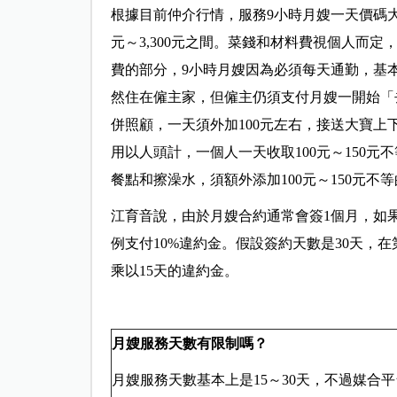
根據目前仲介行情，服務9小時月嫂一天價碼大約是2
元～3,300元之間。菜錢和材料費視個人而
費的部分，9小時月嫂因為必須每天通勤，基本
然住在僱主家，但僱主仍須支付月嫂一開始「
併照顧，一天須外加100元左右，接送大寶
用以人頭計，一個人一天收取100元～150
餐點和擦澡水，須額外添加100元～150元不
江育音說，由於月嫂合約通常會簽1個月，如
例支付10%違約金。假設簽約天數是30天，在第
乘以15天的違約金。
月嫂服務天數有限制嗎？
月嫂服務天數基本上是15～30天，不過媒合