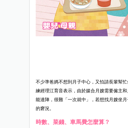
不少準爸媽不想到月子中心，又怕請長輩幫忙
練經理江育音表示，由於媒合月嫂需要僱主和
能達陣，很難「一次就中」，若想找月嫂坐月
的窘況。
時數、菜錢、車馬費怎麼算？