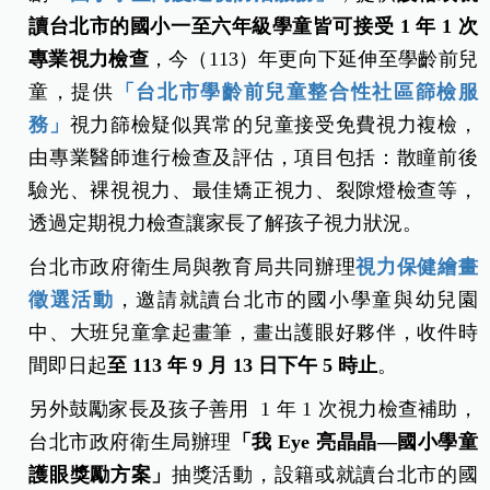
讀台北市的國小一至六年級學童皆可接受 1
年 1
次
專業視力檢查
，今（113）年更向下延伸至學齡前兒
童，提供
「台北市學齡前兒童整合性社區篩檢服
務」
視力篩檢疑似異常的兒童接受免費視力複檢，
由專業醫師進行檢查及評估，項目包括：散瞳前後
驗光、裸視視力、最佳矯正視力、裂隙燈檢查等，
透過定期視力檢查讓家長了解孩子視力狀況。
台北市政府衛生局與教育局共同辦理
視力保健繪畫
徵選活動
，邀請就讀台北市的國小學童與幼兒園
中、大班兒童拿起畫筆，畫出護眼好夥伴，收件時
間即日起
至 113
年 9
月 13
日下午 5
時止
。
另外鼓勵家長及孩子善用 1 年 1 次視力檢查補助，
台北市政府衛生局辦理
「我 Eye 亮晶晶—國小學童
護眼獎勵方案」
抽獎活動，設籍或就讀台北市的國