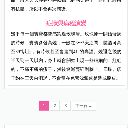
而一般大人大多在小時候都已經感染過了，體內已經擁
有抗體，所以不會再次感染。
症狀與病程演變
幾乎每一個寶寶都曾感染過玫瑰疹。玫瑰疹一開始發病
的時候，寶寶會發高燒，一般在3〜5天之間，體溫可高
至39°以上，有時候甚至會達到41°的高溫。燒退之後的
半天到一天以內，身上就會開始出現一些細細的、紅紅
的，不痛不癢的疹子，然後逐漸蔓延到臉上、四肢。疹
子約在三天內消退，不會留在色素沈澱或是造成脫皮。
1
2
3
下一頁
→