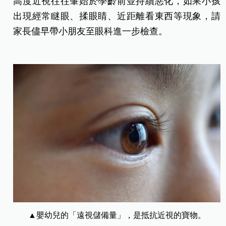
高度近視往往肇始於學齡前並持續惡化，如果小孩
出現經常瞇眼、揉眼睛、近距離看東西等現象，請
家長儘早帶小朋友至眼科進一步檢查。
▲嬰幼兒的「遠視儲備量」，是抵抗近視的寶物。