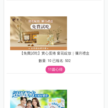
【免費試吃】實心蛋捲 窗花綻放｜彌月禮盒
數量: 10 已報名: 502
11篇心得