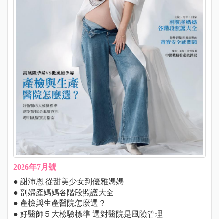
2026年7月號
● 謝沛恩 從甜美少女到優雅媽媽
● 剖婦產媽媽各階段照護大全
● 產檢與生產醫院怎麼選？
● 好醫師５大檢驗標準 選對醫院是風險管理