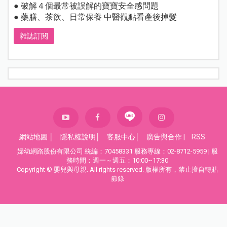
● 破解４個最常被誤解的寶寶安全感問題
● 藥膳、茶飲、日常保養 中醫觀點看產後掉髮
雜誌訂閱
網站地圖
│
隱私權說明
│
客服中心
│
廣告與合作
|
RSS
婦幼網路股份有限公司 統編：70458331 服務專線：02-8712-5959 | 服
務時間：週一～週五：10:00~17:30
Copyright © 嬰兒與母親. All rights reserved. 版權所有，禁止擅自轉貼
節錄