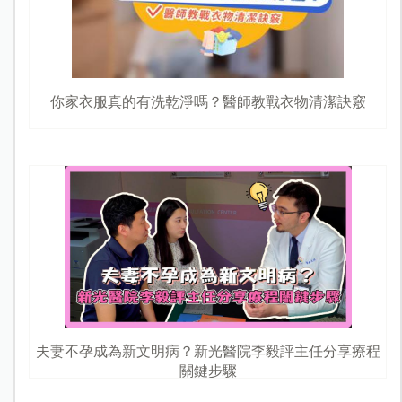
你家衣服真的有洗乾淨嗎？醫師教戰衣物清潔訣竅
夫妻不孕成為新文明病？新光醫院李毅評主任分享療程
關鍵步驟