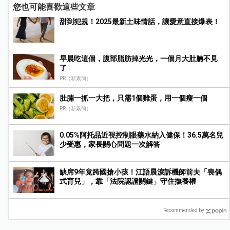
您也可能喜歡這些文章
甜到犯規！2025最新土味情話，讓愛意直接爆表！
早晨吃這個，腹部脂肪掉光光，一個月大肚腩不見
了
PR（新素簡）
肚腩一抓一大把，只需1個雞蛋，用一個瘦一個
PR（新素簡）
0.05%阿托品近視控制眼藥水納入健保！36.5萬名兒
少受惠，家長關心問題一次解答
缺席9年竟跨國搶小孩！江語晨淚訴機師前夫「喪偶
式育兒」，靠「法院認證關鍵」守住撫養權
Recommended by