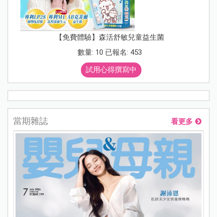
【免費體驗】森活舒敏兒童益生菌
數量: 10 已報名: 453
試用心得撰寫中
當期雜誌
看更多