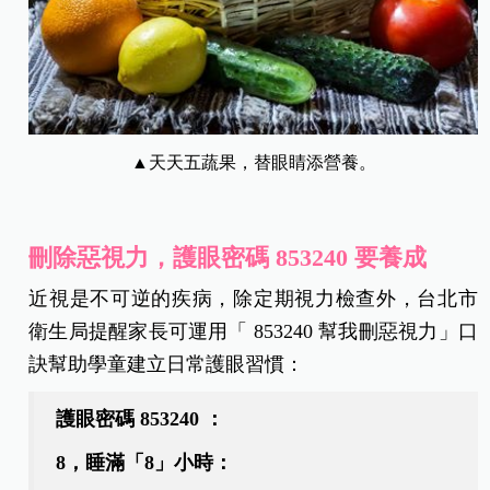
▲天天五蔬果，替眼睛添營養。
刪除惡視力，護眼密碼
853240
要養成
近視是不可逆的疾病，除定期視力檢查外，台北市
衛生局提醒家長可運用「 853240 幫我刪惡視力」口
訣幫助學童建立日常護眼習慣：
護眼密碼 853240 ：
8，睡滿「8」小時：