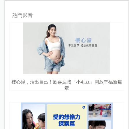
熱門影音
樓心潼，活出自己！欣喜迎接「小毛豆」開啟幸福新篇
章