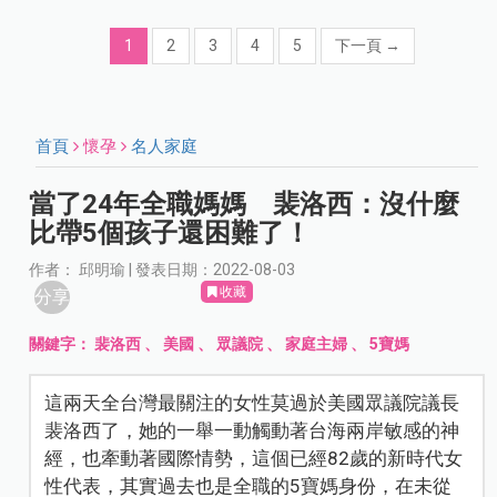
1
2
3
4
5
下一頁
→
首頁
懷孕
名人家庭
當了24年全職媽媽 裴洛西：沒什麼
比帶5個孩子還困難了！
作者： 邱明瑜 | 發表日期：2022-08-03
收藏
分享
關鍵字：
裴洛西
、
美國
、
眾議院
、
家庭主婦
、
5寶媽
這兩天全台灣最關注的女性莫過於美國眾議院議長
裴洛西了，她的一舉一動觸動著台海兩岸敏感的神
經，也牽動著國際情勢，這個已經82歲的新時代女
性代表，其實過去也是全職的5寶媽身份，在未從