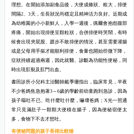
理想。在開始添加副食品後，大便成條狀、粗大，排便
間隔2、3天，生長狀況尚穩定且精神活力良好。近期成
為幼稚園的小小新鮮人，入學一週後，偶爾會抱怨腹部
疼痛，開始出現排便呈顆粒狀，合併排便時哭鬧，有時
候會出現夾屁股、踱步不敢排便的情況，甚至需要灌腸
或是父母用手摳才能順利排便，食量也開始些微下降，
症狀持續超過兩週，因此就醫。診斷為功能性便秘，同
時出現肛裂及肛門出血。
書田診所小兒科主治醫師戴季珊指出，臨床常見，半夜
不少爸媽焦急抱著3～6歲的學齡前幼童跑到急診，因為
孩子嘔吐不已、吃什麼吐什麼，嚇壞爸媽；X光一照通
常只見滿肚子一顆顆大便積在腸子，因為便秘宿便太
多，食物下不去才想吐。
有便秘問題的孩子長得比較矮