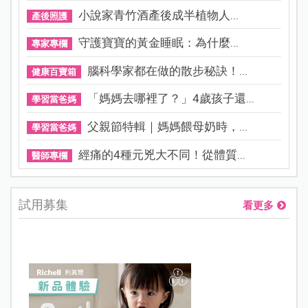
小說家青竹酒產後成半植物人...
產後照護
守護寶寶的黃金睡眠：為什麼...
專家專欄
腦科學家都在做的散步秘訣！...
健康百寶箱
「媽媽去哪裡了？」4歲孩子還...
學習當爸媽
父親節特輯｜媽媽餵母奶時，...
學習當爸媽
經痛的4種元兇大不同！從體質...
醫師專欄
試用募集
看更多