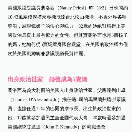
美國眾議院議長裴洛西（Nancy Pelosi）昨（8/2）日晚間約
10:43風塵僕僕搭乘專機抵達台北松山機場，不畏外界各種
聲浪，展現鐵娘子的決心與魄力，82歲的她絕對稱得上美
國政治扉頁上最有權力的女性。但其實裴洛西也是5個孩子
的媽，她如何從5寶媽躋身國會殿堂，在美國的政治權力僅
次於美國副總統兼參議院議長賀錦麗。
出身政治世家 婚後成為5寶媽
裴洛西為義大利裔的美國人出身政治世家，父親達列山卓
（
Thomas D'Alesandro Jr.）擔任過5屆的馬里蘭州聯邦眾議
員，也擔任過12年的巴爾的摩市長。出生於政治世家的
她，12歲就參加過民主黨全國代表大會、20歲時還參加過
美國總統甘迺迪（John F. Kennedy）的就職酒會。