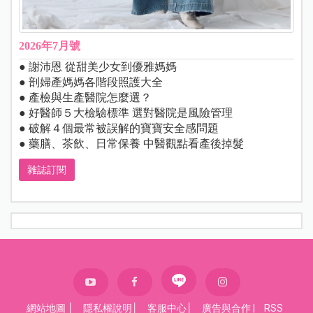
2026年7月號
● 謝沛恩 從甜美少女到優雅媽媽
● 剖婦產媽媽各階段照護大全
● 產檢與生產醫院怎麼選？
● 好醫師５大檢驗標準 選對醫院是風險管理
● 破解４個最常被誤解的寶寶安全感問題
● 藥膳、茶飲、日常保養 中醫觀點看產後掉髮
雜誌訂閱
網站地圖
│
隱私權說明
│
客服中心
│
廣告與合作
|
RSS