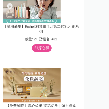
【試用募集】Richell利其爾 T.L.I第二代乳牙刷系
列
數量: 21 已報名: 432
21篇心得
【免費試吃】實心蛋捲 窗花綻放｜彌月禮盒