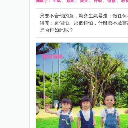
關鍵字：
生氣
、
頑固
、
愛哭
、
好動
、
依賴
、
教
只要不合他的意，就會生氣暴走；做任何
得閒；這個怕、那個也怕，什麼都不敢嘗
是否也如此呢？