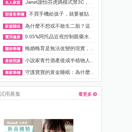
Janet謝怡芬虎媽模式禁3C，看...
名人家庭
不買手機給孩子，就要被貼「...
部落客專欄
為什麼不想或不敢生二胎？這8...
家庭關係
0.05%阿托品近視控制眼藥水納...
寶貝健康
晚婚晚育是無法改變的現實，...
醫師專欄
小說家青竹酒產後成半植物人...
產後照護
守護寶寶的黃金睡眠：為什麼...
專家專欄
試用募集
看更多