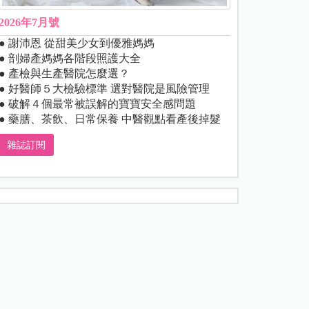
2026年7月號
● 謝沛恩 從甜美少女到優雅媽媽
● 剖婦產媽媽各階段照護大全
● 產檢與生產醫院怎麼選？
● 好醫師５大檢驗標準 選對醫院是風險管理
● 破解４個最常被誤解的寶寶安全感問題
● 藥膳、茶飲、日常保養 中醫觀點看產後掉髮
雜誌訂閱