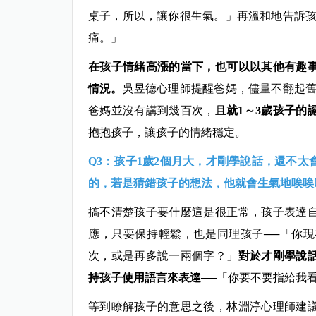
桌子，所以，讓你很生氣。」再溫和地告訴孩
痛。」
在孩子情緒高漲的當下，也可以以其他有趣
情況。
吳昱德心理師提醒爸媽，儘量不翻起舊
爸媽並沒有講到幾百次，且
就1～3歲孩子的
抱抱孩子，讓孩子的情緒穩定。
Q3：孩子1歲2個月大，才剛學說話，還不
的，若是猜錯孩子的想法，他就會生氣地唉唉
搞不清楚孩子要什麼這是很正常，孩子表達
應，只要保持輕鬆，也是同理孩子──「你
次，或是再多說一兩個字？」
對於才剛學說
持孩子使用語言來表達
──「你要不要指給我
等到瞭解孩子的意思之後，林淵渟心理師建