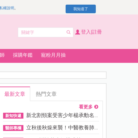
私權說明
。
我知道了
登入|註冊
師
採購年鑑
寵粉月月抽
最新文章
熱門文章
看更多
新北割頸案受害少年楊承勳名...
新知快遞
立秋後秋燥來襲！中醫教養肺...
醫師專欄