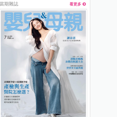
當期雜誌
看更多