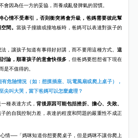
不會因為任一方的妥協，而養成亂發脾氣的習慣。
持心情不受牽引，否則衝突將會升級，爸媽需要彼此幫
與空間。
當孩子撞牆或撞地板時，爸媽可以表達對孩子的
想法，讓孩子知道有事得好好講，而不要用這種方式。
這
與討論，順著孩子的意會快很多
，但爸媽要想想省下現在
而是不值得的。
能有危險情況（如：想摸插座、玩電風扇或爬上桌子），
至尖叫大哭，當下爸媽可以怎麼處理？
是一種表達方式，
背後原因可能包括挫折、擔心、失敗、
孩子的自我控制力差，表達的程度和問題的嚴重性不成正
心情──「媽咪知道你想要爬桌子，但是媽咪不讓你爬上