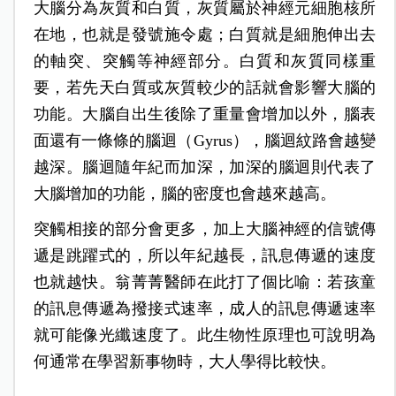
大腦分為灰質和白質，灰質屬於神經元細胞核所
在地，也就是發號施令處；白質就是細胞伸出去
的軸突、突觸等神經部分。白質和灰質同樣重
要，若先天白質或灰質較少的話就會影響大腦的
功能。大腦自出生後除了重量會增加以外，腦表
面還有一條條的腦迴（Gyrus），腦迴紋路會越變
越深。腦迴隨年紀而加深，加深的腦迴則代表了
大腦增加的功能，腦的密度也會越來越高。
突觸相接的部分會更多，加上大腦神經的信號傳
遞是跳躍式的，所以年紀越長，訊息傳遞的速度
也就越快。翁菁菁醫師在此打了個比喻：若孩童
的訊息傳遞為撥接式速率，成人的訊息傳遞速率
就可能像光纖速度了。此生物性原理也可說明為
何通常在學習新事物時，大人學得比較快。