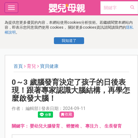
Toggle
navigation
為提供您更多優質的內容，本網站使用cookies分析技術。若繼續閱覽本網站內
容，即表示您同意我們使用 cookies， 關於更多cookies資訊請閱讀我們的
隱私
權說明
。
我知道了
首頁
育兒
寶貝健康
0～3 歲腦發育決定了孩子的日後表
現！跟著專家認識大腦結構，再學怎
麼啟發大腦！
作者： 編輯部 | 發表日期：2024-09-11
收藏
關鍵字：
嬰幼兒大腦發育
、
螃蟹椅
、
專注力
、
生長發育