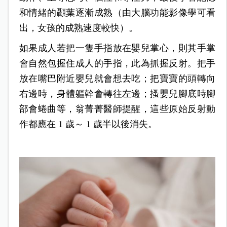
和情緒的顳葉逐漸成熟（由大腦功能影像學可看
出，女孩的成熟速度較快）。
如果成人若把一隻手指放在嬰兒掌心，則其手掌
會自然包握住成人的手指，此為抓握反射。把手
放在嘴巴附近嬰兒就會想去吃；把寶寶的頭轉向
右邊時，身體軀幹會轉往左邊；搔嬰兒腳底時腳
部會蜷曲等，翁菁菁醫師提醒，這些原始反射動
作都應在 1 歲～ 1 歲半以後消失。