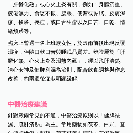
「肝鬱化熱」或心火上炎有關，例如：身體沉重、
疲倦無力、食慾不振、腹脹、便溏或黏膩、皮膚濕
疹、搔癢、長痘，或口舌生瘡以及口苦、口乾、情
緒煩躁等。
臨床上曾遇一名上班族女性，於穀雨前後出現反覆
濕疹，伴隨口乾口苦與睡眠品質差。辨證屬於「肝
鬱化熱、心火上炎及濕熱內蘊」，經以疏肝清熱、
清心安神及健脾利濕為治則，配合飲食調整與作息
改善，約兩週後症狀明顯緩解。
中醫治療建議
針對穀雨常見的不適，中醫治療原則以「健脾祛
濕、疏肝清熱」為主。常用藥物如茯苓、白朮、薏