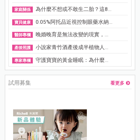
為什麼不想或不敢生二胎？這8...
家庭關係
0.05%阿托品近視控制眼藥水納...
寶貝健康
晚婚晚育是無法改變的現實，...
醫師專欄
小說家青竹酒產後成半植物人...
產後照護
守護寶寶的黃金睡眠：為什麼...
專家專欄
試用募集
看更多