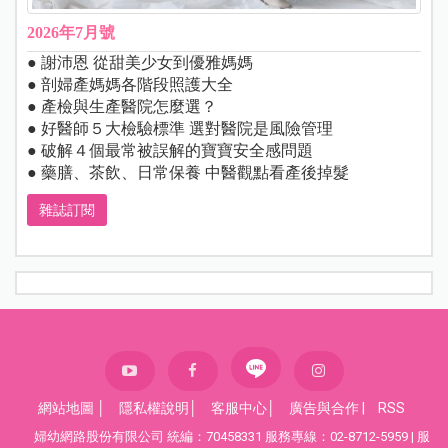
2026年7月號
● 謝沛恩 從甜美少女到優雅媽媽
● 剖婦產媽媽各階段照護大全
● 產檢與生產醫院怎麼選？
● 好醫師５大檢驗標準 選對醫院是風險管理
● 破解４個最常被誤解的寶寶安全感問題
● 藥膳、茶飲、日常保養 中醫觀點看產後掉髮
雜誌訂閱
網站地圖
│
隱私權說明
│
客服中心
│
廣告與合作
|
RSS
婦幼網路股份有限公司 統編：70458331 服務專線：02-8712-5959 | 服