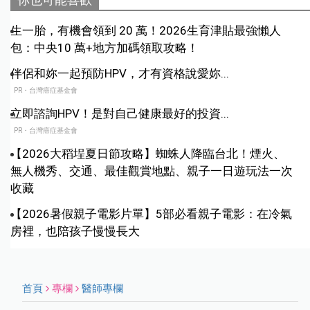
生一胎，有機會領到 20 萬！2026生育津貼最強懶人
包：中央10 萬+地方加碼領取攻略！
伴侶和妳一起預防HPV，才有資格說愛妳...
PR・台灣癌症基金會
立即諮詢HPV！是對自己健康最好的投資...
PR・台灣癌症基金會
【2026大稻埕夏日節攻略】蜘蛛人降臨台北！煙火、
無人機秀、交通、最佳觀賞地點、親子一日遊玩法一次
收藏
【2026暑假親子電影片單】5部必看親子電影：在冷氣
房裡，也陪孩子慢慢長大
首頁
專欄
醫師專欄