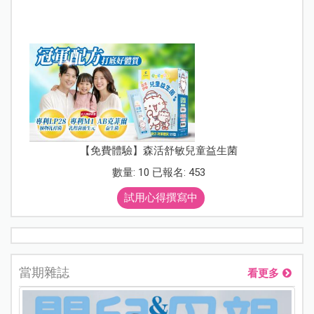
【免費體驗】森活舒敏兒童益生菌
數量: 10 已報名: 453
試用心得撰寫中
當期雜誌
看更多