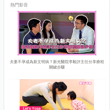
熱門影音
夫妻不孕成為新文明病？新光醫院李毅評主任分享療程
關鍵步驟