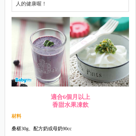
人的健康喔！
適合6個月以上
香甜水果凍飲
材料
桑椹30g、配方奶或母奶90cc