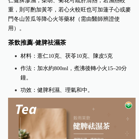
仁健脾滲濕；柴胡、菊花可疏肝清熱；若濕熱較
重，則可酌加黃芩，若心火較旺也可加蓮子心或麥
門冬山苦瓜等降心火等藥材（需由醫師辨證使
用）。
茶飲推薦-健脾祛濕茶
材料：薏仁10克、茯苓10克、陳皮5克
作法：加水約800ml，煮沸後轉小火15–20分
鐘。
功效：健脾利濕、理氣和中。