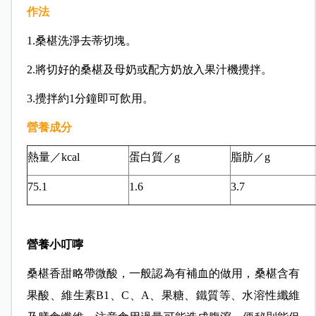
作法
1.桑椹洗淨去蒂切塊。
2.將切好的桑椹及母奶或配方奶放入果汁機攪拌。
3.攪拌約1分鐘即可飲用。
營養成分
熱量／kcal
蛋白質／g
脂肪／g
75.1
1.6
3.7
營養小叮嚀
桑椹香甜略帶微酸，一般認為有補血的做用，桑椹含有
果酸、維生素B1、C、A、果糖、鐵質等、水溶性纖維